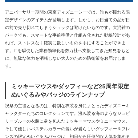
アニバーサリー期間の東京ディズニーシーでは、誰もが憧れる限
定デザインのアイテムが登場します。しかし、お目当ての品が目
の前で売り切れてしまうショックは避けたいものです。大混雑の
パークでも、スマートな事前準備と仕組み化された動線設計があ
れば、ストレスなく確実に欲しいものを手にすることができま
す。ITを駆使した業務効率化を数万社へ支援してきた知見をもと
に、無駄な体力を消耗しない大人のための防衛策をお届けしま
す。
ミッキーマウスやダッフィーなど25周年限定
ぬいぐるみやバッジのラインナップ
祝祭の主役となるのは、特別な衣装を身にまとったディズニーキ
ャラクターたちのコレクションです。澄み渡る海のようなジュビ
リーブルーの衣装に身を包んだミッキーマウスやミニーマウス、
そして優しいパステルカラーの装いが愛らしいダッフィー＆フレ
ンズの限定ぬいぐるみバッジは、初日から圧倒的な人気を集めま