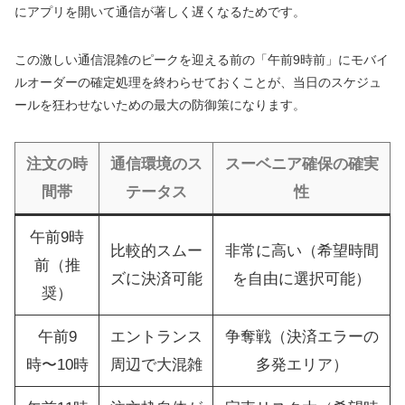
にアプリを開いて通信が著しく遅くなるためです。
この激しい通信混雑のピークを迎える前の「午前9時前」にモバイ
ルオーダーの確定処理を終わらせておくことが、当日のスケジュ
ールを狂わせないための最大の防御策になります。
注文の時
通信環境のス
スーベニア確保の確実
間帯
テータス
性
午前9時
比較的スムー
非常に高い（希望時間
前（推
ズに決済可能
を自由に選択可能）
奨）
午前9
エントランス
争奪戦（決済エラーの
時〜10時
周辺で大混雑
多発エリア）