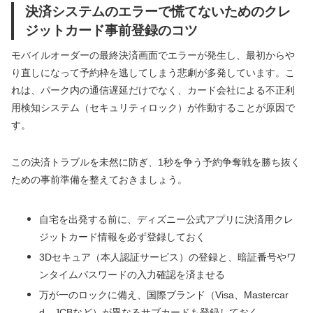
決済システムのエラーで慌てないためのクレ
ジットカード事前登録のコツ
モバイルオーダーの最終決済画面でエラーが発生し、最初からや
り直しになって予約枠を逃してしまう悲劇が多発しています。こ
れは、パーク内の通信遅延だけでなく、カード会社による不正利
用検知システム（セキュリティロック）が作動することが原因で
す。
この決済トラブルを未然に防ぎ、1秒を争う予約争奪戦を勝ち抜く
ための事前準備を整えておきましょう。
自宅を出発する前に、ディズニー公式アプリに決済用クレ
ジットカード情報を必ず登録しておく
3Dセキュア（本人認証サービス）の登録と、暗証番号やワ
ンタイムパスワードの入力確認を済ませる
万が一のロックに備え、国際ブランド（Visa、Mastercar
d、JCBなど）が異なるサブカードも登録しておく