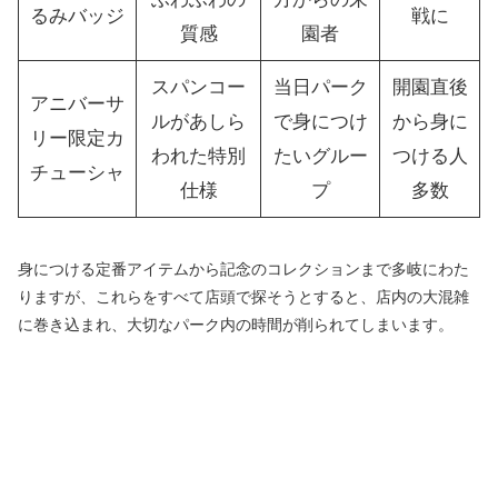
るみバッジ
戦に
質感
園者
スパンコー
当日パーク
開園直後
アニバーサ
ルがあしら
で身につけ
から身に
リー限定カ
われた特別
たいグルー
つける人
チューシャ
仕様
プ
多数
身につける定番アイテムから記念のコレクションまで多岐にわた
りますが、これらをすべて店頭で探そうとすると、店内の大混雑
に巻き込まれ、大切なパーク内の時間が削られてしまいます。