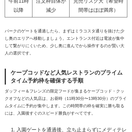
午前11時
注文枠自体が
完売リスク大（希望時
以降
減少
間帯はほぼ満席）
パークのゲートを通過したら、まずはミラコスタ通りを抜けた少
し奥のエリアへ移動しましょう。エントランス付近は電波が集中
して繋がりにくいため、少し奥に進んでから操作するのが賢い大
人の選択です。
ケープコッドなど人気レストランのプライム
タイム予約枠を確保する手順
ダッフィー＆フレンズの限定フードが集まるケープコッド・クッ
クオフなどの人気店は、お昼時（11時30分〜13時30分）のプライ
ムタイムに予約が集中します。この時間帯の枠を確実に勝ち取る
には、入園後すぐのスピード勝負がすべてです。
入園ゲートを通過後、立ち止まらずにメディテレ