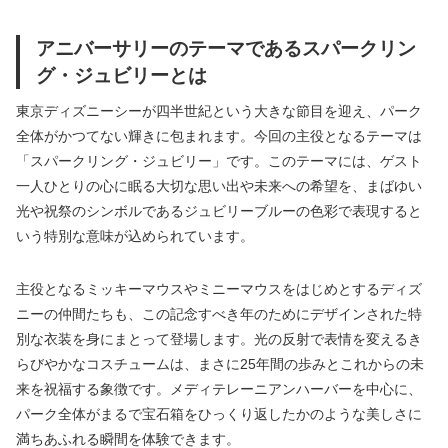
アニバーサリーのテーマであるスパークリン
グ・ジュビリーとは
東京ディズニーシーが四半世紀という大きな節目を迎え、パーク
全体がかつてない輝きに包まれます。今回の主役となるテーマは
「スパークリング・ジュビリー」です。このテーマには、ゲスト
一人ひとりの心に眠る大切な思い出や未来への希望を、まばゆい
光や祝祭のシンボルであるジュビリーブルーの色彩で表現すると
いう特別な意味が込められています。
主役となるミッキーマウスやミニーマウスをはじめとするディズ
ニーの仲間たちも、この記念すべき年のためにデザインされた特
別な衣装を身にまとって登場します。光の反射で表情を変えるき
らびやかなコスチュームは、まさに25年間の歩みとこれからの未
来を祝福する象徴です。メディテレーニアンハーバーを中心に、
パーク全体がまるで宝石箱をひっくり返したかのような美しさに
満ちあふれる瞬間を体験できます。