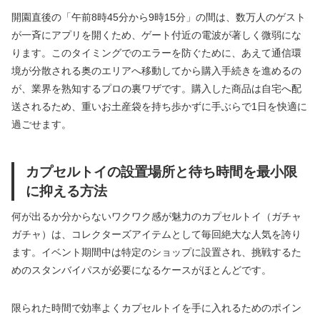
開園直後の「午前8時45分から9時15分」の間は、数万人のゲスト
が一斉にアプリを開くため、ゲート付近の電波が著しく微弱にな
ります。このタイミングでのエラーを防ぐために、あえて通信環
境が分散される奥のエリアへ移動してから購入手続きを進めるの
が、業界を熟知するプロの裏ワザです。購入した商品は自宅へ配
送されるため、重いお土産袋を持ち歩かずに手ぶらで1日を快適に
過ごせます。
カプセルトイの設置場所と待ち時間を最小限
に抑える方法
何が出るか分からないワクワク感が魅力のカプセルトイ（ガチャ
ガチャ）は、コレクターズアイテムとして毎回絶大な人気を誇り
ます。イベント期間中は特定のショップに設置され、挑戦するた
めのスタンバイパスが必要になるケースがほとんどです。
限られた時間で効率よくカプセルトイを手に入れるためのポイン