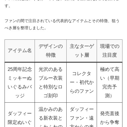
す。
ファンの間で注目されている代表的なアイテムとその特徴、狙う
べき層を整理しました。
デザインの
主なターゲ
現場での
アイテム名
特徴
ット層
注目度
25周年記念
光沢のある
極めて高
コレクタ
ミッキーぬ
ブルー衣装
い（早期
ー・初代か
いぐるみバ
と特別なロ
完売予
らのファン
ッジ
ゴ刻印
測）
温かみのあ
ダッフィー
ダッフィー
発売直後
る新衣装と
ファン・遠
限定ぬいぐ
から争奪
ふわふわの
方からの来