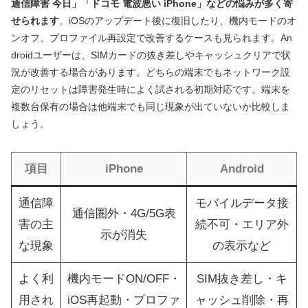
通信障害 今日」「ドコモ 電波悪い iPhone」などの悩みが多く寄
せられます
。iOSのアップデート後に復旧したり、機内モードのオ
ンオフ、プロファイル再設定で改善するケースも見られます。An
droidユーザーは、SIMカードの抜き差しやキャッシュクリアで状
況が改善する場合があります。どちらの端末でもネットワーク設
定のリセットは障害発生時によく試される初期対応です。端末を
複数台保有の場合は他端末でも同じ現象が出ていないか比較しま
しょう。
項目
iPhone
Android
通信障
モバイルデータ接
通信圏外・4G/5G表
害の主
続不可・エリア外
示が消失
な現象
の表示など
よく利
機内モードON/OFF・
SIM抜き差し・キ
用され
iOS再起動・プロファ
ャッシュ削除・再