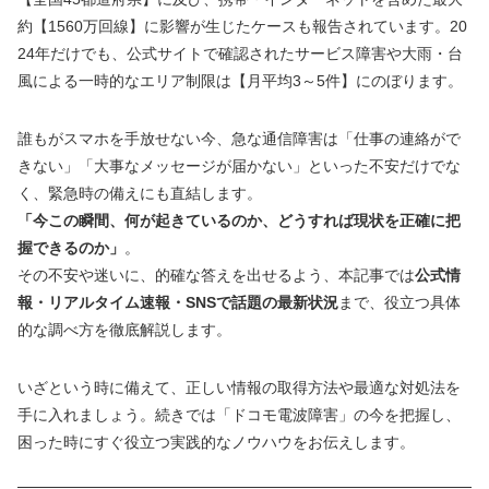
約【1560万回線】に影響が生じたケースも報告されています。20
24年だけでも、公式サイトで確認されたサービス障害や大雨・台
風による一時的なエリア制限は【月平均3～5件】にのぼります。
誰もがスマホを手放せない今、急な通信障害は「仕事の連絡がで
きない」「大事なメッセージが届かない」といった不安だけでな
く、緊急時の備えにも直結します。
「今この瞬間、何が起きているのか、どうすれば現状を正確に把
握できるのか」
。
その不安や迷いに、的確な答えを出せるよう、本記事では
公式情
報・リアルタイム速報・SNSで話題の最新状況
まで、役立つ具体
的な調べ方を徹底解説します。
いざという時に備えて、正しい情報の取得方法や最適な対処法を
手に入れましょう。続きでは「ドコモ電波障害」の今を把握し、
困った時にすぐ役立つ実践的なノウハウをお伝えします。