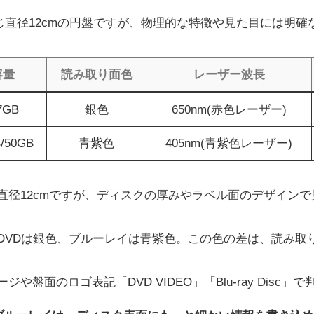
じ直径12cmの円盤ですが、物理的な特徴や見た目には明確
容量
読み取り面色
レーザー波長
7GB
銀色
650nm(赤色レーザー)
/50GB
青紫色
405nm(青紫色レーザー)
直径12cmですが、ディスクの厚みやラベル面のデザイン
DVDは銀色、ブルーレイは青紫色。この色の差は、読み取
ジや盤面のロゴ表記「DVD VIDEO」「Blu-ray Disc」