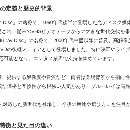
イの定義と歴史的背景
ersatile Disc」の略称で、1990年代後半に登場した光ディ
用され、従来のVHSビデオテープからの大きな世代交代を
lu-ray Disc」の名称で、2000年代中盤以降に普及。高
DVDの後継メディアとして登場しました。特に映画やライ
対応可能となり、エンタメ業界で支持を集めています。
量、提供する解像度や音質など、両者は登場背景から指向性
手頃な価格と互換性から根強い人気があり、ブルーレイは高
質へ対応した新世代も登場し、今後の用途や選び方にも注目
特徴と見た目の違い