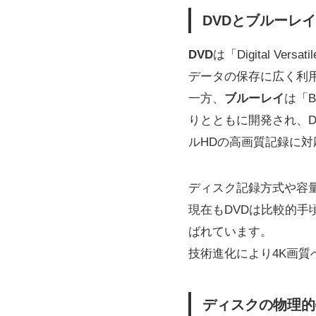
DVDとブルーレ
DVD
は「Digital V
データの保存に広く利
一方、
ブルーレイ
は「B
りとともに開発され、
ルHDの高画質記録に
ディスク記録方式や容
現在もDVDは比較的
ばれています。
技術進化により4K画
ディスクの物理的