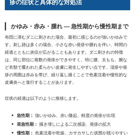
疹の症状と具体的な対処法
かゆみ・赤み・腫れ ― 急性期から慢性期まで
布団に潜むダニに刺された場合、最初に感じるのが強いかゆみで
す。刺し跡は多くの場合、小さな赤い発疹や腫れを伴い、時間の
経過とともに炎症が広がることもあります。ダニ刺されの特徴
は、同じ部位に複数の発疹ができやすく、特に腰、太もも、腕な
ど衣類で覆われた柔らかい皮膚に発生しやすい点です。湿疹や発
疹の周囲は赤みを帯び、繰り返し掻くことで色素沈着や慢性的な
皮膚炎へと進行することがあります。
症状の経過は以下のように推移します。
急性期：
強いかゆみ、赤い隆起、軽度の発疹が出現
亜急性期：
掻き壊しによる二次感染、発疹の拡大
慢性期：
色素沈着や乾燥、カサカサした状態が残りやすい