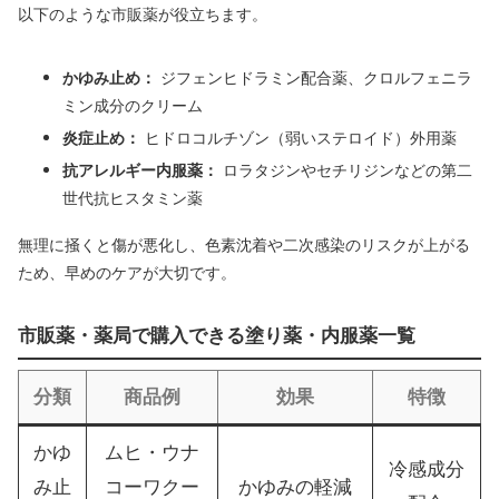
以下のような市販薬が役立ちます。
かゆみ止め：
ジフェンヒドラミン配合薬、クロルフェニラ
ミン成分のクリーム
炎症止め：
ヒドロコルチゾン（弱いステロイド）外用薬
抗アレルギー内服薬：
ロラタジンやセチリジンなどの第二
世代抗ヒスタミン薬
無理に掻くと傷が悪化し、色素沈着や二次感染のリスクが上がる
ため、早めのケアが大切です。
市販薬・薬局で購入できる塗り薬・内服薬一覧
分類
商品例
効果
特徴
かゆ
ムヒ・ウナ
冷感成分
み止
コーワクー
かゆみの軽減