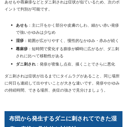
あせもや蕁麻疹などとダニ刺されは症状が似ているため、次のポ
イントで判別が可能です。
あせも
：主に汗をかく部分や皮膚のしわ、細かい赤い発疹
で強いかゆみは少なめ
湿疹
：範囲が広がりやすく、慢性的なかゆみ・赤みが続く
蕁麻疹
：短時間で変化する膨疹が瞬時に広がるが、ダニ刺
されに比べて移動性がある
ダニ刺され
：発疹が密集し点在、掻くことでさらに悪化
ダニ刺されは症状が出るまでにタイムラグがあること、同じ場所
に何日も連続して出やすいことが大きな違いです。発疹やかゆみ
の持続時間、できる場所、炎症の強さで見分けましょう。
布団から発生するダニに刺されてできた湿