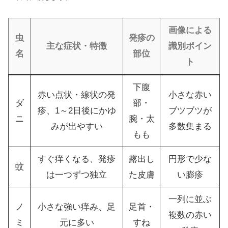
画像による
虫
発疹の
主な症状・特徴
識別ポイン
名
部位
ト
下腹
赤い点状・線状の発
小さな赤い
ダ
部・
疹、1～2日後にかゆ
ブツブツが
ニ
腕・太
みが出やすい
多数集まる
もも
すぐ痒くなる、発疹
露出し
円形で少な
蚊
は一つずつ独立
た皮膚
い膨疹
一列に並ぶ
ノ
小さな強い痒み、足
足首・
複数の赤い
ミ
元に多い
すね