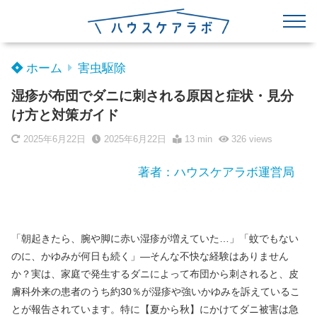
ホーム
害虫駆除
湿疹が布団でダニに刺される原因と症状・見分
け方と対策ガイド
2025年6月22日
2025年6月22日
13 min
326
views
著者：ハウスケアラボ運営局
「朝起きたら、腕や脚に赤い湿疹が増えていた…」「蚊でもない
のに、かゆみが何日も続く」―そんな不快な経験はありません
か？実は、家庭で発生するダニによって布団から刺されると、皮
膚科外来の患者のうち約30％が湿疹や強いかゆみを訴えているこ
とが報告されています。特に【夏から秋】にかけてダニ被害は急