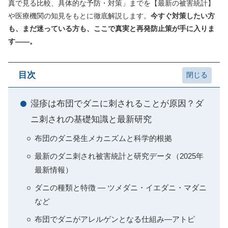
真で見る比較、具体的な予防・対策」までを【最新の被害統計】
や医療機関の知見をもとに徹底解説します。
今すぐ対策したい方
も、まだ迷っている方も、ここで真実と再発防止策が手に入りま
す――。
目次
湿疹は布団でダニに刺されることが原因？ダ
ニ刺されの基礎知識と最新研究
布団のダニ発生メカニズムと科学的根拠
最新のダニ刺され被害統計と研究データ（2025年
最新情報）
ダニの種類と特徴 ― ツメダニ・イエダニ・マダニ
など
布団でダニがアレルゲンとなる仕組み―アトピ