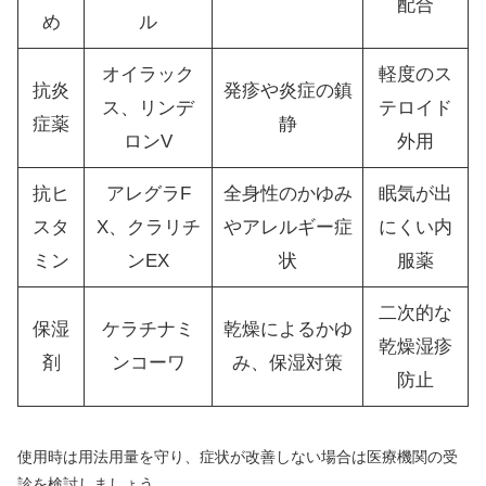
配合
め
ル
オイラック
軽度のス
抗炎
発疹や炎症の鎮
ス、リンデ
テロイド
症薬
静
ロンV
外用
抗ヒ
アレグラF
全身性のかゆみ
眠気が出
スタ
X、クラリチ
やアレルギー症
にくい内
ミン
ンEX
状
服薬
二次的な
保湿
ケラチナミ
乾燥によるかゆ
乾燥湿疹
剤
ンコーワ
み、保湿対策
防止
使用時は用法用量を守り、症状が改善しない場合は医療機関の受
診を検討しましょう。