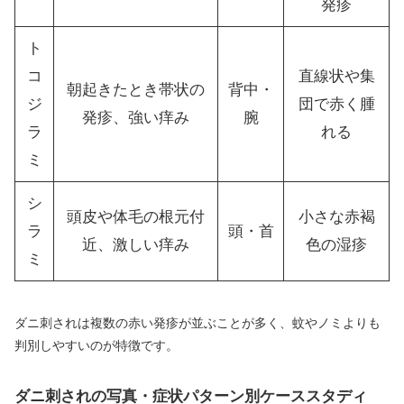
発疹
ト
コ
直線状や集
朝起きたとき帯状の
背中・
ジ
団で赤く腫
発疹、強い痒み
腕
ラ
れる
ミ
シ
頭皮や体毛の根元付
小さな赤褐
ラ
頭・首
近、激しい痒み
色の湿疹
ミ
ダニ刺されは複数の赤い発疹が並ぶことが多く、蚊やノミよりも
判別しやすいのが特徴です。
ダニ刺されの写真・症状パターン別ケーススタディ