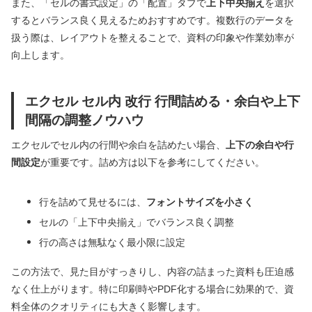
また、「セルの書式設定」の「配置」タブで
上下中央揃え
を選択
するとバランス良く見えるためおすすめです。複数行のデータを
扱う際は、レイアウトを整えることで、資料の印象や作業効率が
向上します。
エクセル セル内 改行 行間詰める・余白や上下
間隔の調整ノウハウ
エクセルでセル内の行間や余白を詰めたい場合、
上下の余白や行
間設定
が重要です。詰め方は以下を参考にしてください。
行を詰めて見せるには、
フォントサイズを小さく
セルの「上下中央揃え」でバランス良く調整
行の高さは無駄なく最小限に設定
この方法で、見た目がすっきりし、内容の詰まった資料も圧迫感
なく仕上がります。特に印刷時やPDF化する場合に効果的で、資
料全体のクオリティにも大きく影響します。