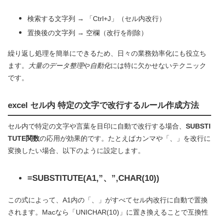
検索する文字列 → 「Ctrl+J」（セル内改行）
置換後の文字列 → 空欄（改行を削除）
繰り返し処理を簡単にできるため、日々の業務効率化にも役立ち
ます。
大量のデータ整理
や
自動化
には特に欠かせないテクニック
です。
excel セル内 特定の文字で改行するルール作成方法
セル内で特定の文字や言葉を目印に自動で改行する場合、
SUBSTI
TUTE関数
の応用が効果的です。たとえばカンマや「、」を改行に
変換したい場合、以下のように設定します。
=SUBSTITUTE(A1,”、”,CHAR(10))
この式によって、A1内の「、」がすべてセル内改行に自動で置換
されます。Macなら「UNICHAR(10)」に置き換えることで互換性