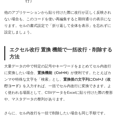
行）
他のアプリケーションから貼り付けた際に改行が正しく反映され
ない場合も、このコードを使い再編集すると期待通りの表示にな
ります。セルの書式設定で「折り返して全体を表示」を忘れずに
設定しましょう。
エクセル改行 置換 機能で一括改行・削除する
方法
大量データの中で特定の記号やキーワードをまとめてセル内改行
に変換したい場合、
置換機能（Ctrl+H）
が便利です。たとえばカ
ンマや特殊な文字を「検索」とし、
置換後の文字列にCtrl+J（改
行コード）
を入力すれば、一括でセル内改行に変換できます。よ
く使われる場面として、CSVデータをExcelに貼り付けた際の整形
や、マスタデータの整列があります。
さらに、セル内改行を一括で削除したい場合も同じ手順です。