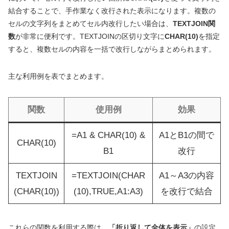
結合することで、手作業なく改行された表示になります。複数の
セルの文字列をまとめてセル内改行したい場合は、
TEXTJOIN関
数
が非常に便利です。TEXTJOINの区切り文字に
CHAR(10)
を指定
すると、複数セルの内容を一括で改行しながらまとめられます。
主な利用例を表でまとめます。
関数
使用例
効果
=A1 & CHAR(10) &
A1とB1の間で
CHAR(10)
B1
改行
TEXTJOIN
=TEXTJOIN(CHAR
A1～A3の内容
(CHAR(10))
(10),TRUE,A1:A3)
を改行で結合
これらの関数を利用する際は、
「折り返して全体を表示」
の設定