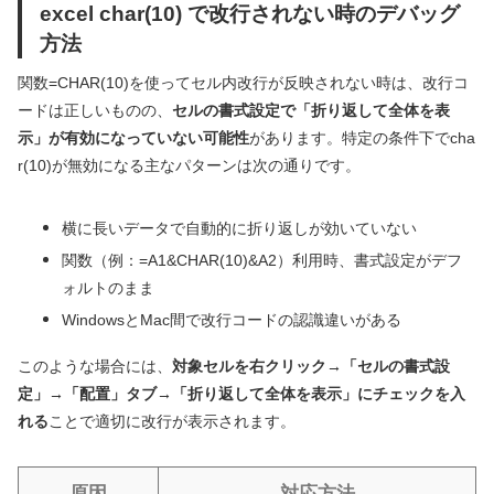
excel char(10) で改行されない時のデバッグ
方法
関数=CHAR(10)を使ってセル内改行が反映されない時は、改行コ
ードは正しいものの、
セルの書式設定で「折り返して全体を表
示」が有効になっていない可能性
があります。特定の条件下でcha
r(10)が無効になる主なパターンは次の通りです。
横に長いデータで自動的に折り返しが効いていない
関数（例：=A1&CHAR(10)&A2）利用時、書式設定がデフ
ォルトのまま
WindowsとMac間で改行コードの認識違いがある
このような場合には、
対象セルを右クリック→「セルの書式設
定」→「配置」タブ→「折り返して全体を表示」にチェックを入
れる
ことで適切に改行が表示されます。
原因
対応方法