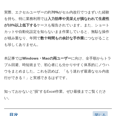
実際、エクセルユーザーの約
70%
がセル内改行でつまずいた経験
を持ち、特に業務利用では
入力効率や見栄えが損なわれて生産性
が10%以上低下する
ケースも報告されています。また、ショート
カットや自動化設定を知らないまま作業していると、無駄な操作
が積み重なり、年間で
数十時間もの余計な手作業
につながること
も珍しくありません。
本記事では
Windows・Macの両ユーザー
に向け、全手順からトラ
ブル回避、時短術まで、初心者にも分かりやすく体系的にノウハ
ウをまとめました。これを読めば、「もう迷わず最適なセル内改
行ができる！」と実感できるはずです。
知っておかないと“損”するExcel作業。ぜひ最後までご覧くださ
い。
目次