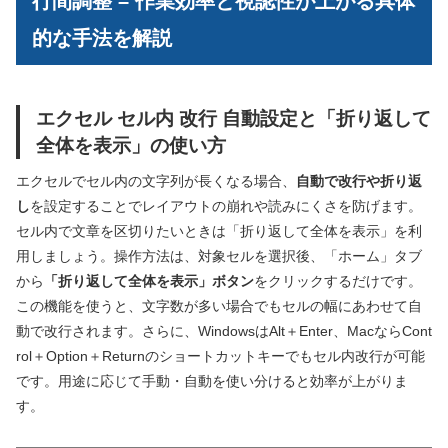
行間調整 – 作業効率と視認性が上がる具体
的な手法を解説
エクセル セル内 改行 自動設定と「折り返して
全体を表示」の使い方
エクセルでセル内の文字列が長くなる場合、
自動で改行や折り返
し
を設定することでレイアウトの崩れや読みにくさを防げます。
セル内で文章を区切りたいときは「折り返して全体を表示」を利
用しましょう。操作方法は、対象セルを選択後、「ホーム」タブ
から
「折り返して全体を表示」ボタン
をクリックするだけです。
この機能を使うと、文字数が多い場合でもセルの幅にあわせて自
動で改行されます。さらに、WindowsはAlt＋Enter、MacならCont
rol＋Option＋Returnのショートカットキーでもセル内改行が可能
です。用途に応じて手動・自動を使い分けると効率が上がりま
す。