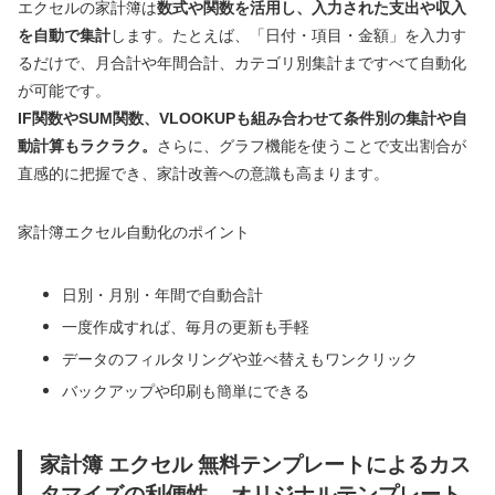
エクセルの家計簿は
数式や関数を活用し、入力された支出や収入
を自動で集計
します。たとえば、「日付・項目・金額」を入力す
るだけで、月合計や年間合計、カテゴリ別集計まですべて自動化
が可能です。
IF関数やSUM関数、VLOOKUPも組み合わせて条件別の集計や自
動計算もラクラク。
さらに、グラフ機能を使うことで支出割合が
直感的に把握でき、家計改善への意識も高まります。
家計簿エクセル自動化のポイント
日別・月別・年間で自動合計
一度作成すれば、毎月の更新も手軽
データのフィルタリングや並べ替えもワンクリック
バックアップや印刷も簡単にできる
家計簿 エクセル 無料テンプレートによるカス
タマイズの利便性 – オリジナルテンプレート