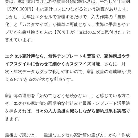
実は、家計簿のつけ忘れや費目分類の曖昧さは、平均して年間約
【5万6,000円】もの家計ロスにつながるという調査があります。
しかし、近年はエクセルで管理するだけで、入力作業の「自動
化」と「カスタマイズ」が簡単に可能となり、実際に手書きやア
プリから乗り換えた人の【78％】が「支出のムダに気付けた」と
答えています。
エクセル家計簿なら、無料テンプレートも豊富で、家族構成やラ
イフスタイルに合わせて細かくカスタマイズ可能
。さらに、月
次・年次データもグラフ化しやすいので、家計改善の達成率が“見
える化”できるのが大きな利点です。
家計簿の運用を「始めてもどうせ続かない…」と感じている方こ
そ、エクセル家計簿の画期的な仕組みと最新テンプレート活用法
を押さえれば、
日々の入力負担を減らしながら節約成果も実感
で
きます。
最後まで読むと、「最適なエクセル家計簿の選び方」から「作成