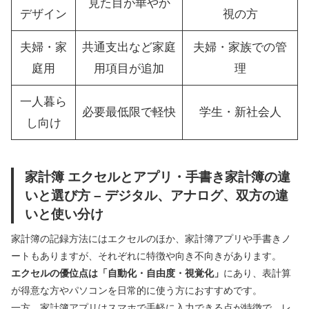
見た目が華やか
デザイン
視の方
夫婦・家
共通支出など家庭
夫婦・家族での管
庭用
用項目が追加
理
一人暮ら
必要最低限で軽快
学生・新社会人
し向け
家計簿 エクセルとアプリ・手書き家計簿の違
いと選び方 – デジタル、アナログ、双方の違
いと使い分け
家計簿の記録方法にはエクセルのほか、家計簿アプリや手書きノ
ートもありますが、それぞれに特徴や向き不向きがあります。
エクセルの優位点は「自動化・自由度・視覚化」
にあり、表計算
が得意な方やパソコンを日常的に使う方におすすめです。
一方、家計簿アプリはスマホで手軽に入力できる点が特徴で、レ