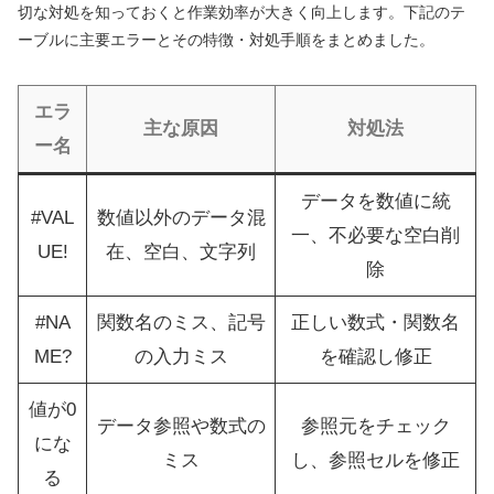
切な対処を知っておくと作業効率が大きく向上します。下記のテ
ーブルに主要エラーとその特徴・対処手順をまとめました。
エラ
主な原因
対処法
ー名
データを数値に統
#VAL
数値以外のデータ混
一、不必要な空白削
UE!
在、空白、文字列
除
#NA
関数名のミス、記号
正しい数式・関数名
ME?
の入力ミス
を確認し修正
値が0
データ参照や数式の
参照元をチェック
にな
ミス
し、参照セルを修正
る