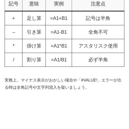
記号
意味
実例
注意点
+
足し算
=A1+B1
記号は半角
–
引き算
=A1-B1
全角不可
*
掛け算
=A1*B1
アスタリスク使用
/
割り算
=A1/B1
必ず半角
実務上、マイナス表示がおかしい場合や「#VALUE!」エラーが出
る時は全角記号や文字列混入を疑いましょう。