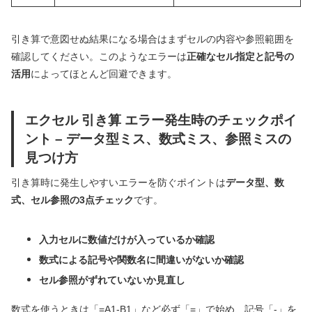
引き算で意図せぬ結果になる場合はまずセルの内容や参照範囲を
確認してください。このようなエラーは
正確なセル指定と記号の
活用
によってほとんど回避できます。
エクセル 引き算 エラー発生時のチェックポイ
ント – データ型ミス、数式ミス、参照ミスの
見つけ方
引き算時に発生しやすいエラーを防ぐポイントは
データ型、数
式、セル参照の3点チェック
です。
入力セルに数値だけが入っているか確認
数式による記号や関数名に間違いがないか確認
セル参照がずれていないか見直し
数式を使うときは「=A1-B1」など必ず「=」で始め、記号「-」を