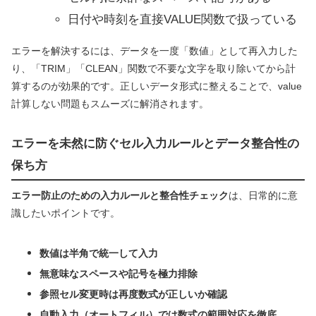
日付や時刻を直接VALUE関数で扱っている
エラーを解決するには、データを一度「数値」として再入力した
り、「TRIM」「CLEAN」関数で不要な文字を取り除いてから計
算するのが効果的です。正しいデータ形式に整えることで、value
計算しない問題もスムーズに解消されます。
エラーを未然に防ぐセル入力ルールとデータ整合性の
保ち方
エラー防止のための入力ルールと整合性チェック
は、日常的に意
識したいポイントです。
数値は半角で統一して入力
無意味なスペースや記号を極力排除
参照セル変更時は再度数式が正しいか確認
自動入力（オートフィル）では数式の範囲対応を徹底