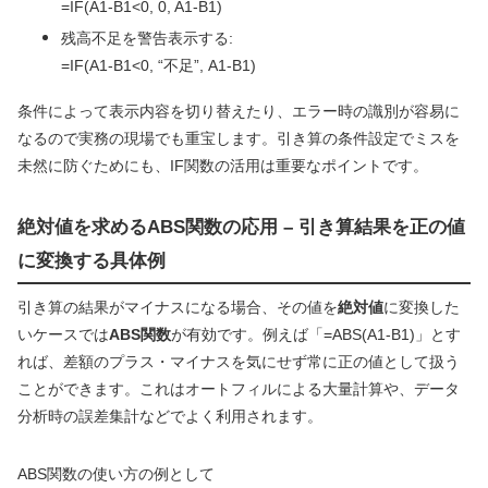
=IF(A1-B1<0, 0, A1-B1)
残高不足を警告表示する:
=IF(A1-B1<0, “不足”, A1-B1)
条件によって表示内容を切り替えたり、エラー時の識別が容易に
なるので実務の現場でも重宝します。引き算の条件設定でミスを
未然に防ぐためにも、IF関数の活用は重要なポイントです。
絶対値を求めるABS関数の応用 – 引き算結果を正の値
に変換する具体例
引き算の結果がマイナスになる場合、その値を
絶対値
に変換した
いケースでは
ABS関数
が有効です。例えば「=ABS(A1-B1)」とす
れば、差額のプラス・マイナスを気にせず常に正の値として扱う
ことができます。これはオートフィルによる大量計算や、データ
分析時の誤差集計などでよく利用されます。
ABS関数の使い方の例として