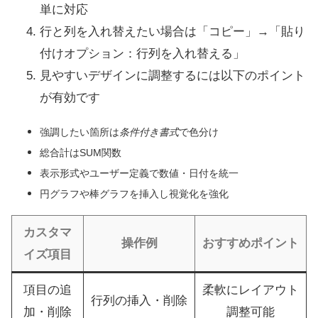
単に対応
行と列を入れ替えたい場合は「コピー」→「貼り
付けオプション：行列を入れ替える」
見やすいデザインに調整するには以下のポイント
が有効です
強調したい箇所は
条件付き書式
で色分け
総合計はSUM関数
表示形式やユーザー定義で数値・日付を統一
円グラフや棒グラフを挿入し視覚化を強化
カスタマ
操作例
おすすめポイント
イズ項目
項目の追
柔軟にレイアウト
行列の挿入・削除
加・削除
調整可能