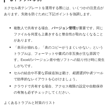
エクセル表テンプレートを運用する際には、いくつかの注意点が
あります。失敗を防ぐために下記ポイントを強調します。
複数人で共有する場合、
バージョン管理
が重要です。同じ
ファイルを何度も上書きすると整合性が取れなくなること
があります。
「表示が崩れる」「表のコピーがうまくいかない」という
トラブルは、フォーマットや書式の非互換が主な原因で
す。Excelのバージョン差や他ソフトへの貼り付け時に発生
しがちです。
セルの結合や不要な罫線追加は避け、
範囲選択
や
表ツール
で効率的なレイアウトを心がけましょう。
クラウドで共有する場合、アクセス権限の設定や自動保存
の有無も必ずチェックしてください。
よくあるトラブルと対策のリスト