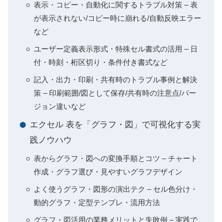
表示・コピー・自動化に関するトラブル対策 – 表
が表示されない/コピー時に崩れる/自動反映エラー
など
ユーザー定義表示形式・特殊セル書式の活用 – 日
付・時刻・桁区切り・条件付き書式など
記入・出力・印刷・共有時のトラブル事例と解決
策 – 印刷範囲/図として保存/共有時の注意点/バー
ジョン違いなど
エクセル 表を「グラフ・図」で可視化する実
践ノウハウ
表からグラフ・図への変換手順とコツ – チャート
作成・グラフ選び・見やすいグラフデザイン
よく使うグラフ・図形の演出テク – セル色分け・
動的グラフ・定型テンプレ・流用方法
グラフ・図活用の業務メリットと失敗例 – 実践で