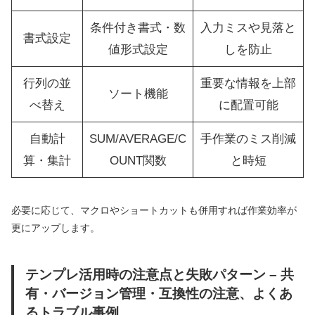
条件付き書式・数
入力ミスや見落と
書式設定
値形式設定
しを防止
行列の並
重要な情報を上部
ソート機能
べ替え
に配置可能
自動計
SUM/AVERAGE/C
手作業のミス削減
算・集計
OUNT関数
と時短
必要に応じて、マクロやショートカットも併用すれば作業効率が
更にアップします。
テンプレ活用時の注意点と失敗パターン – 共
有・バージョン管理・互換性の注意、よくあ
るトラブル事例