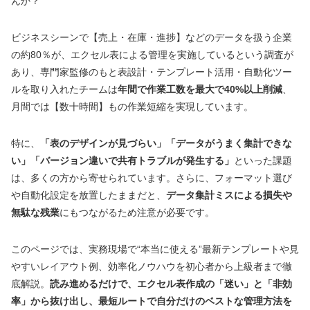
んか？
ビジネスシーンで【売上・在庫・進捗】などのデータを扱う企業
の約80％が、エクセル表による管理を実施しているという調査が
あり、専門家監修のもと表設計・テンプレート活用・自動化ツー
ルを取り入れたチームは
年間で作業工数を最大で40%以上削減
、
月間では【数十時間】もの作業短縮を実現しています。
特に、
「表のデザインが見づらい」「データがうまく集計できな
い」「バージョン違いで共有トラブルが発生する」
といった課題
は、多くの方から寄せられています。さらに、フォーマット選び
や自動化設定を放置したままだと、
データ集計ミスによる損失や
無駄な残業
にもつながるため注意が必要です。
このページでは、実務現場で“本当に使える”最新テンプレートや見
やすいレイアウト例、効率化ノウハウを初心者から上級者まで徹
底解説。
読み進めるだけで、エクセル表作成の「迷い」と「非効
率」から抜け出し、最短ルートで自分だけのベストな管理方法を