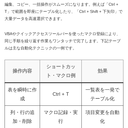
編集、コピー、一括操作がスムーズになります。例えば「Ctrl +
T」で範囲を即座にテーブル化したり、「Ctrl + Shift + 下矢印」で
大量データを高速選択できます。
VBAやクイックアクセスツールバーを使ったマクロ登録により、
同じ手順を繰り返す作業もワンタッチで完了します。下記テーブ
ルは主な自動化テクニックの一例です。
ショートカッ
操作内容
効果
ト・マクロ例
表を瞬時に作
一覧表を一発で
Ctrl + T
成
テーブル化
列・行の追
マクロ記録・実
項目変更を自動
加・削除
行
化