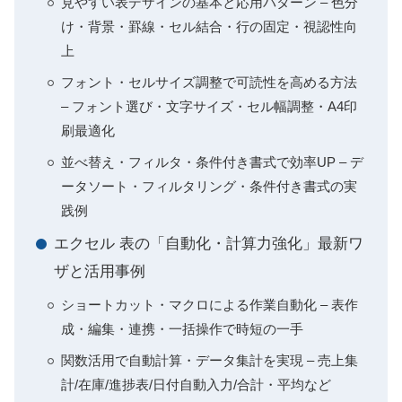
見やすい表デザインの基本と応用パターン – 色分
け・背景・罫線・セル結合・行の固定・視認性向
上
フォント・セルサイズ調整で可読性を高める方法
– フォント選び・文字サイズ・セル幅調整・A4印
刷最適化
並べ替え・フィルタ・条件付き書式で効率UP – デ
ータソート・フィルタリング・条件付き書式の実
践例
エクセル 表の「自動化・計算力強化」最新ワ
ザと活用事例
ショートカット・マクロによる作業自動化 – 表作
成・編集・連携・一括操作で時短の一手
関数活用で自動計算・データ集計を実現 – 売上集
計/在庫/進捗表/日付自動入力/合計・平均など