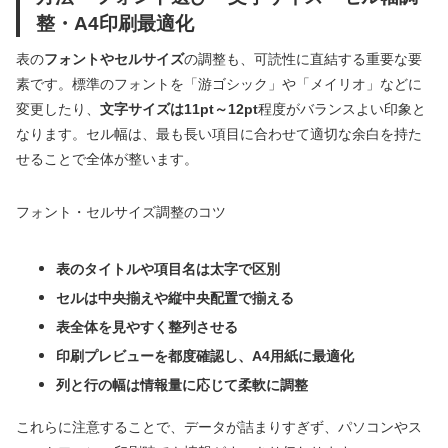
整・A4印刷最適化
表の
フォントやセルサイズ
の調整も、可読性に直結する重要な要
素です。標準のフォントを「游ゴシック」や「メイリオ」などに
変更したり、
文字サイズは11pt～12pt
程度がバランスよい印象と
なります。セル幅は、最も長い項目に合わせて適切な余白を持た
せることで全体が整います。
フォント・セルサイズ調整のコツ
表のタイトルや項目名は太字で区別
セルは中央揃えや縦中央配置で揃える
表全体を見やすく整列させる
印刷プレビューを都度確認し、A4用紙に最適化
列と行の幅は情報量に応じて柔軟に調整
これらに注意することで、データが詰まりすぎず、パソコンやス