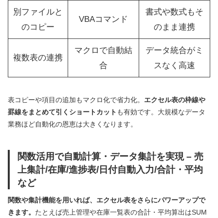
別ファイルと
書式や数式もそ
VBAコマンド
のコピー
のまま連携
マクロで自動結
データ統合がミ
複数表の連携
合
スなく高速
表コピーや項目の追加もマクロ化で省力化。
エクセル表の枠線や
罫線をまとめて引くショートカット
も有効です。大規模なデータ
業務ほど自動化の恩恵は大きくなります。
関数活用で自動計算・データ集計を実現 – 売
上集計/在庫/進捗表/日付自動入力/合計・平均
など
関数や集計機能を用いれば、エクセル表をさらにパワーアップで
きます。
たとえば売上管理や在庫一覧表の合計・平均算出はSUM