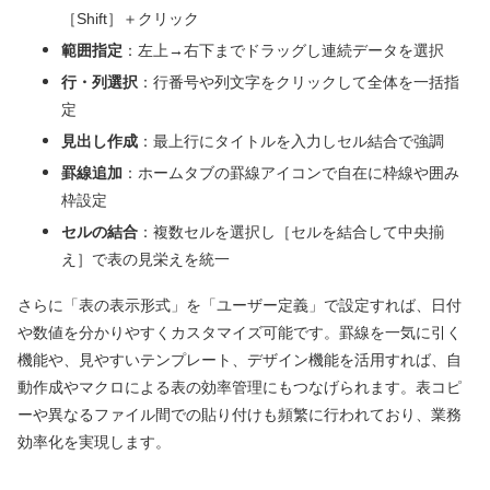
［Shift］＋クリック
範囲指定
：左上→右下までドラッグし連続データを選択
行・列選択
：行番号や列文字をクリックして全体を一括指
定
見出し作成
：最上行にタイトルを入力しセル結合で強調
罫線追加
：ホームタブの罫線アイコンで自在に枠線や囲み
枠設定
セルの結合
：複数セルを選択し［セルを結合して中央揃
え］で表の見栄えを統一
さらに「表の表示形式」を「ユーザー定義」で設定すれば、日付
や数値を分かりやすくカスタマイズ可能です。罫線を一気に引く
機能や、見やすいテンプレート、デザイン機能を活用すれば、自
動作成やマクロによる表の効率管理にもつなげられます。表コピ
ーや異なるファイル間での貼り付けも頻繁に行われており、業務
効率化を実現します。