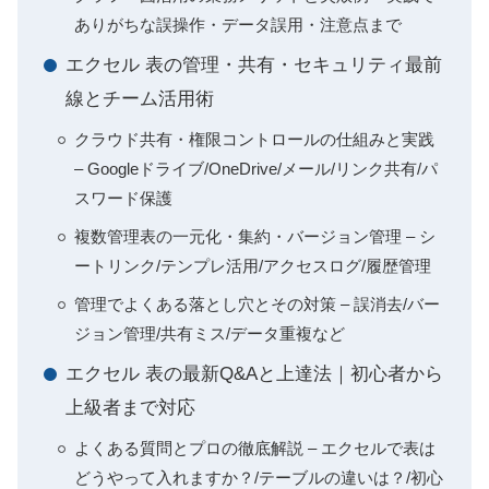
ありがちな誤操作・データ誤用・注意点まで
エクセル 表の管理・共有・セキュリティ最前
線とチーム活用術
クラウド共有・権限コントロールの仕組みと実践
– Googleドライブ/OneDrive/メール/リンク共有/パ
スワード保護
複数管理表の一元化・集約・バージョン管理 – シ
ートリンク/テンプレ活用/アクセスログ/履歴管理
管理でよくある落とし穴とその対策 – 誤消去/バー
ジョン管理/共有ミス/データ重複など
エクセル 表の最新Q&Aと上達法｜初心者から
上級者まで対応
よくある質問とプロの徹底解説 – エクセルで表は
どうやって入れますか？/テーブルの違いは？/初心