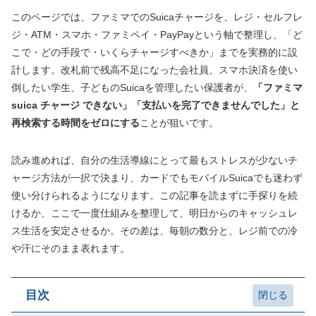
このページでは、ファミマでのSuicaチャージを、レジ・セルフレ
ジ・ATM・スマホ・ファミペイ・PayPayという軸で整理し、「ど
こで・どの手段で・いくらチャージすべきか」までを実務的に設
計します。改札前で残高不足になった会社員、スマホ決済を使い
倒したい学生、子どものSuicaを管理したい保護者が、
「ファミマ
suica チャージ できない」「支払いを完了できませんでした」と
再検索する時間をゼロにする
ことが狙いです。
読み進めれば、自分の生活導線にとって最もストレスが少ないチ
ャージ方法が一択で決まり、カードでもモバイルSuicaでも迷わず
使い分けられるようになります。この記事を読まずに手探りを続
けるか、ここで一度仕組みを整理して、明日からのキャッシュレ
ス生活を安定させるか。その差は、毎朝の数分と、レジ前での冷
や汗にそのまま表れます。
目次