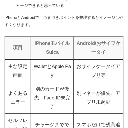
ャージできると思っている
iPhoneとAndroidで、つまづきポイントを整理するとイメージしや
すくなります。
iPhoneモバイル
Android/おサイフケ
項目
Suica
ータイ
主な設定
WalletとApple Pa
おサイフケータイア
画面
y
プリ等
別のカードが優
よくある
別マネーが優先、ア
先、Face ID未完
エラー
プリ未起動
了
セルフレ
チャージまでで
スマホだけで残高追