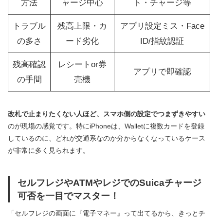
方法
ャージ中心
ト・チャージ等
トラブル
残高上限・カ
アプリ設定ミス・Face
の多さ
ード劣化
ID/指紋認証
残高確認
レシートor券
アプリで即確認
の手間
売機
改札で止まりたくない人ほど、スマホ側の設定でつまずきやすい
のが現場の感覚です。特にiPhoneは、Walletに複数カードを登録
しているのに、どれが交通系なのか分からなくなっているケース
が非常に多く見られます。
セルフレジやATMやレジでのSuicaチャージ
可否を一目でマスター！
「セルフレジの画面に『電子マネー』って出てるから、きっとチ