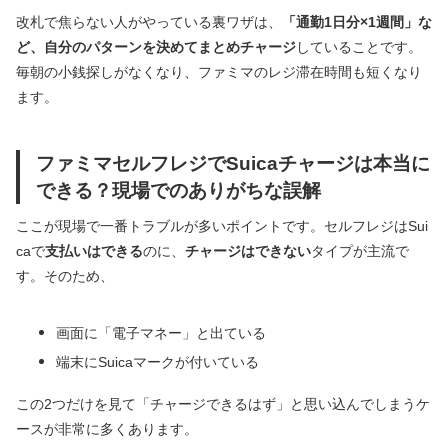
改札で焦らない人がやっている裏ワザは、
「通勤1日分×1週間」な
ど、自分のパターンを決めてまとめチャージ
していることです。
毎朝の小銭探しがなくなり、ファミマのレジ滞在時間も短くなり
ます。
ファミマセルフレジでSuicaチャージは本当に
できる？現場でのありがちな誤解
ここが現場で一番トラブルが多いポイントです。セルフレジはSui
caで
支払いはできる
のに、
チャージはできない
タイプが主流で
す。そのため、
画面に「電子マネー」と出ている
端末にSuicaマークが付いている
この2つだけを見て「チャージできるはず」と思い込んでしまうケ
ースが非常に多くあります。