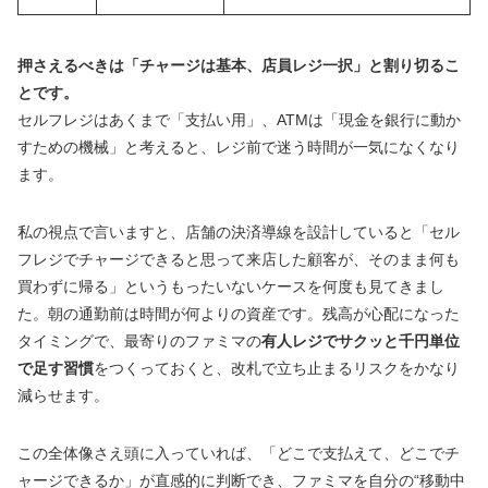
押さえるべきは「チャージは基本、店員レジ一択」と割り切るこ
とです。
セルフレジはあくまで「支払い用」、ATMは「現金を銀行に動か
すための機械」と考えると、レジ前で迷う時間が一気になくなり
ます。
私の視点で言いますと、店舗の決済導線を設計していると「セル
フレジでチャージできると思って来店した顧客が、そのまま何も
買わずに帰る」というもったいないケースを何度も見てきまし
た。朝の通勤前は時間が何よりの資産です。残高が心配になった
タイミングで、最寄りのファミマの
有人レジでサクッと千円単位
で足す習慣
をつくっておくと、改札で立ち止まるリスクをかなり
減らせます。
この全体像さえ頭に入っていれば、「どこで支払えて、どこでチ
ャージできるか」が直感的に判断でき、ファミマを自分の“移動中