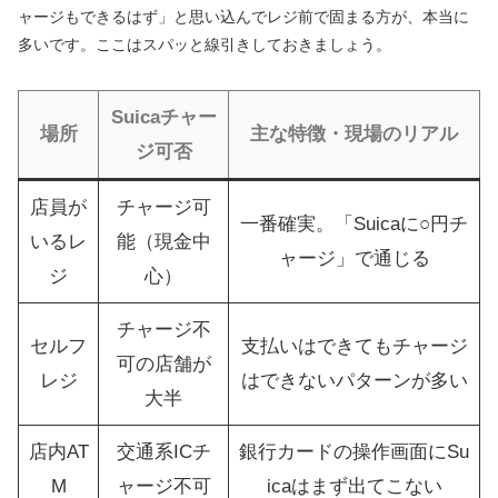
ャージもできるはず」と思い込んでレジ前で固まる方が、本当に
多いです。ここはスパッと線引きしておきましょう。
Suicaチャー
場所
主な特徴・現場のリアル
ジ可否
店員が
チャージ可
一番確実。「Suicaに○円チ
いるレ
能（現金中
ャージ」で通じる
ジ
心）
チャージ不
セルフ
支払いはできてもチャージ
可の店舗が
レジ
はできないパターンが多い
大半
店内AT
交通系ICチ
銀行カードの操作画面にSu
M
ャージ不可
icaはまず出てこない