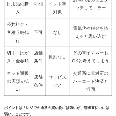
日用品の購
可能
イント等
ッチしてエラー
入
対象
公共料金・
電気代や税金も払
各種収納代
不可
なし
えると思い込む
行
切手・はが
店舗
どの電子マネーも
原則なし
き・金券類
条件
OKと考えてしまう
ネット通販
交通系IC非対応の
店舗
サービス
の店頭支払
バーコード決済と
条件
ごと
い
混同
ポイントは「レジでの通常の買い物には強いが、請求書払いには
弱い」ことです。