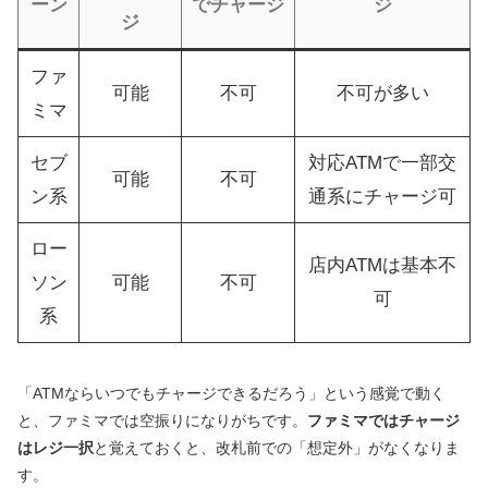
ーン
でチャージ
ジ
ジ
ファ
可能
不可
不可が多い
ミマ
セブ
対応ATMで一部交
可能
不可
ン系
通系にチャージ可
ロー
店内ATMは基本不
ソン
可能
不可
可
系
「ATMならいつでもチャージできるだろう」という感覚で動く
と、ファミマでは空振りになりがちです。
ファミマではチャージ
はレジ一択
と覚えておくと、改札前での「想定外」がなくなりま
す。