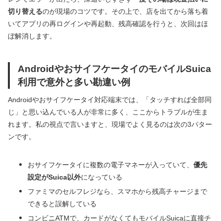
切り替える
のが現場のコツです。その上で、店を出てから落ち着
いてアプリの再ログインや再起動、残高確認を行うと、次回はほ
ぼ解消します。
AndroidやおサイフケータイのモバイルSuica
利用で意外と多い勘違い例
Androidやおサイフケータイ対応端末では、「タッチすれば全部同
じ」と思い込んでいる人が非常に多く、ここからトラブルが生ま
れます。私の視点で言いますと、現場でよく見るのは次の3パター
ンです。
おサイフケータイに複数の電子マネーが入っていて、
優先
設定がSuica以外
になっている
ファミマのセルフレジなら、スマホから残高チャージまで
できると誤解している
コンビニATMで、カードがなくてもモバイルSuicaに直接チ