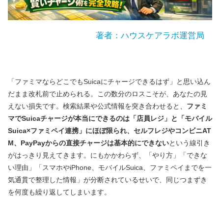
著者：ハウスケアラボ運営局
「ファミマならどこでもSuicaにチャージできるはず」と思い込ん
だまま改札前で止められる。この数分のロスこそが、あなたの見
えない損失です。検索結果や公式情報を突き合わせると、
ファミ
マでSuicaチャージが本当にできるのは「店員レジ」と「モバイル
Suica×ファミペイ連携」にほぼ限られ、セルフレジやコンビニAT
M、PayPayからの直接チャージは基本的にできない
という線引き
がはっきり見えてきます。にもかかわらず、「やり方」「できな
い理由」「スマホやiPhone、モバイルSuica、ファミペイまでを一
気通貫で整理した情報」が分断されているせいで、同じつまずき
を何度も繰り返してしまいます。