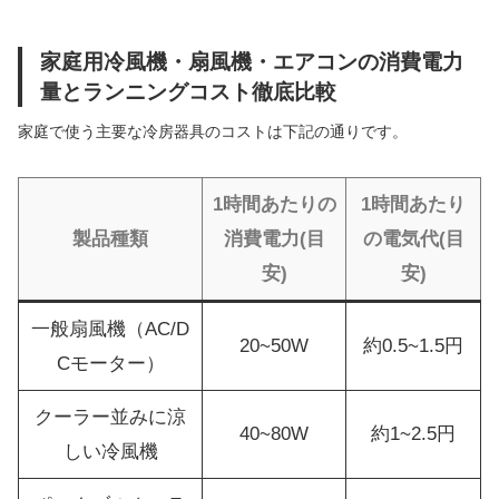
家庭用冷風機・扇風機・エアコンの消費電力
量とランニングコスト徹底比較
家庭で使う主要な冷房器具のコストは下記の通りです。
1時間あたりの
1時間あたり
製品種類
消費電力(目
の電気代(目
安)
安)
一般扇風機（AC/D
20~50W
約0.5~1.5円
Cモーター）
クーラー並みに涼
40~80W
約1~2.5円
しい冷風機