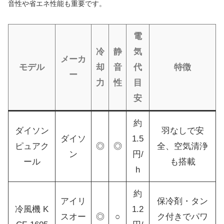
音性や省エネ性能も重要です。
電
冷
静
気
メーカ
モデル
却
音
代
特徴
ー
力
性
目
安
約
ダイソン
羽なしで安
ダイソ
1.5
ピュアク
◎
◎
全、空気清浄
ン
円/
ール
も搭載
h
約
アイリ
保冷剤・タン
冷風機 K
1.2
スオー
◎
○
ク付きでパワ