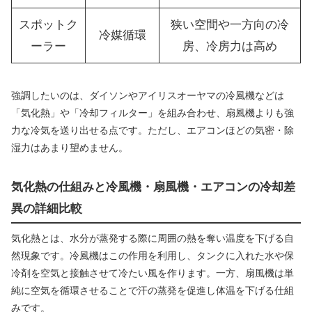
スポットク
狭い空間や一方向の冷
冷媒循環
ーラー
房、冷房力は高め
強調したいのは、ダイソンやアイリスオーヤマの冷風機などは
「気化熱」や「冷却フィルター」を組み合わせ、扇風機よりも強
力な冷気を送り出せる点です。ただし、エアコンほどの気密・除
湿力はあまり望めません。
気化熱の仕組みと冷風機・扇風機・エアコンの冷却差
異の詳細比較
気化熱とは、水分が蒸発する際に周囲の熱を奪い温度を下げる自
然現象です。冷風機はこの作用を利用し、タンクに入れた水や保
冷剤を空気と接触させて冷たい風を作ります。一方、扇風機は単
純に空気を循環させることで汗の蒸発を促進し体温を下げる仕組
みです。