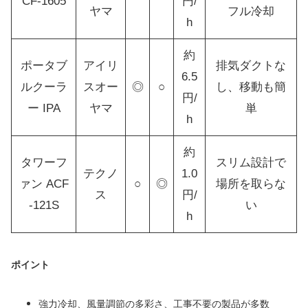
CF-1605
円/
ヤマ
フル冷却
h
約
ポータブ
アイリ
排気ダクトな
6.5
ルクーラ
スオー
◎
○
し、移動も簡
円/
ー IPA
ヤマ
単
h
約
タワーフ
スリム設計で
テクノ
1.0
ァン ACF
○
◎
場所を取らな
ス
円/
-121S
い
h
ポイント
強力冷却、風量調節の多彩さ、工事不要の製品が多数