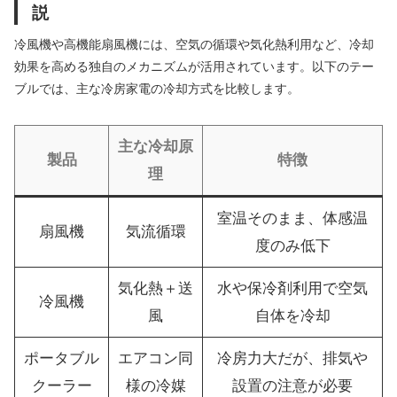
説
冷風機や高機能扇風機には、空気の循環や気化熱利用など、冷却
効果を高める独自のメカニズムが活用されています。以下のテー
ブルでは、主な冷房家電の冷却方式を比較します。
主な冷却原
製品
特徴
理
室温そのまま、体感温
扇風機
気流循環
度のみ低下
気化熱＋送
水や保冷剤利用で空気
冷風機
風
自体を冷却
ポータブル
エアコン同
冷房力大だが、排気や
クーラー
様の冷媒
設置の注意が必要