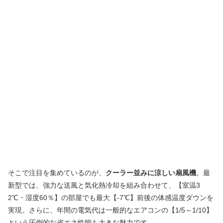
そこで注目を集めているのが、
クーラー並みに涼しい扇風機
。最
新型では、強力な送風と気化熱冷却を組み合わせて、【室温3
2℃・湿度60％】の部屋でも最大【-7℃】前後の体感温度ダウンを
実現。さらに、年間の電気代は一般的なエアコンの【1/5～1/10】
という圧倒的な省エネ性能も大きな魅力です。