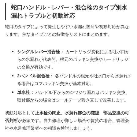
蛇口ハンドル・レバー・混合栓のタイプ別水
漏れトラブルと初動対応
蛇口のタイプによって発生しやすい水漏れ箇所や初動対応が異な
ります。主なタイプごとの特徴をリストにまとめます。
シングルレバー混合栓：
カートリッジ劣化による吐水口か
らの水漏れが代表的。根元のパッキン交換やカートリッジ
の交換が有効です。
2ハンドル混合栓：
各ハンドルの根元や吐水口から水漏れす
る場合はコマパッキン交換が基本対応。
単水栓：
ハンドル下からのジワジワ漏れはパッキン交換、
取付部からの場合はシールテープ巻き直しで改善します。
初動対応として
止水栓の閉止
、
水漏れ部位の確認
、
部品交換の可
否判断
が必須です。自力修理が難しい場合や賃貸の場合、管理会
社や水道修理業者への相談も検討しましょう。