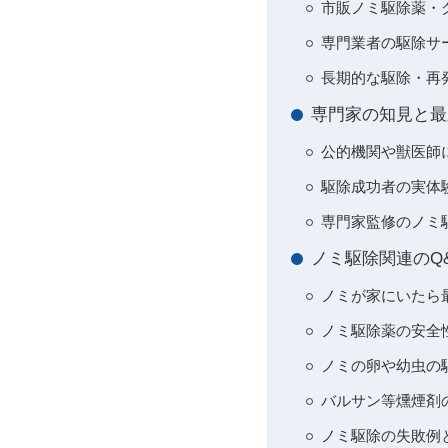
市販ノミ駆除薬・
専門業者の駆除サ
長期的な駆除・再
専門家の知見と最
公的機関や獣医師
駆除成功者の実体
専門家監修のノミ
ノミ駆除関連のQ
ノミが家にいたら最
ノミ駆除薬の安全性
ノミの卵や幼虫の
バルサン等燻煙剤の
ノミ駆除の失敗例と