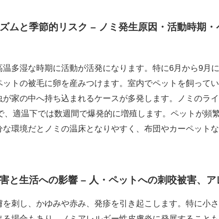
ズムと季節的リスク – ノミ発生原因・活動時期
高温多湿な時期に活動が活発になります。特に6月から9月
ペットの被毛に卵を産みつけます。室内でペットを飼ってい
虫が家の中へ持ち込まれるケースが多発します。ノミのライフ
の順で、適温下では数週間で爆発的に増殖します。ペットが頻
分な環境だとノミの温床となりやすく、布団やカーペットな
害と生活への影響 – 人・ペットへの刺咬被害、
膚を刺し、かゆみや赤み、発疹を引き起こします。特に小さ
出る場合もあり、ノミアレルギー性皮膚炎に発展することも