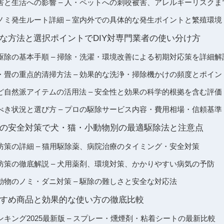
害と生活への影響 – 人・ペットへの刺咬被害、アレルギーリスクま
ノミ発生ルート詳細 – 室内外での具体的な発生ポイントと繁殖環境
な方法と選択ポイントでDIY対専門業者の使い分け方
駆除の基本手順 – 掃除・洗濯・環境改善による初期対応策を詳細解
・畳の重点的清掃方法 – 効果的な洗浄・掃除機かけの頻度とポイン
ど自然派アイテムの活用法 – 安全性と効果の科学的根拠を含む評価
べき状況と選び方 – プロの駆除サービス内容・費用相場・信頼基準
の安全対策で犬・猫・小動物別の最適駆除法と注意点
防策の詳細 – 猫用駆除薬、病院治療のタイミング・安全対策
防策の徹底解説 – 犬用薬剤、環境対策、かかりやすい病気の予防
動物のノミ・ダニ対策 – 駆除の難しさと安全な対応法
すめ商品と効果的な使い方の徹底比較
キング2025最新版 – スプレー・燻煙剤・粘着シートの最新比較