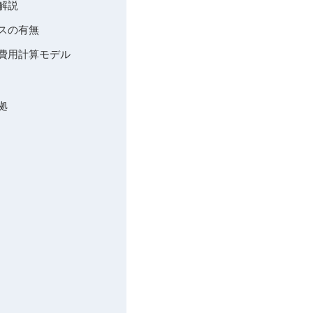
解説
スの有無
た費用計算モデル
拠