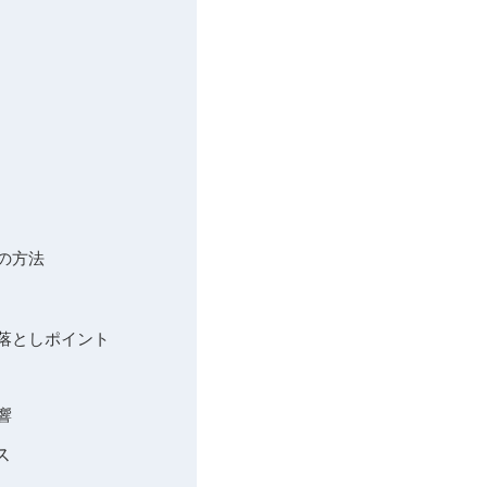
の方法
見落としポイント
響
ス