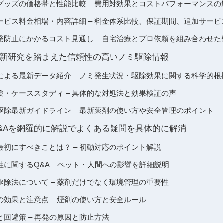
グッズの価格帯と性能比較 – 費用対効果とコストパフォーマンスの
ービス料金相場・内容詳細 – 料金体系比較、保証期間、追加サービ
発防止にかかるコスト見通し – 自宅治療とプロ依頼を組み合わせ
新研究を踏まえた信頼性の高いノミ駆除情報
による最新データ紹介 – ノミ発生状況・駆除効果に関する科学的根
験・ケーススタディ – 具体的な対処法と効果検証の声
駆除最新ガイドライン – 最新薬剤の使い方や安全管理のポイント
&Aを網羅的に解説でよくある疑問を具体的に解消
初にすべきことは？ – 初動対応のポイント解説
に関するQ&A – ペット・人間への影響を詳細説明
駆除法について – 薬剤だけでなく環境管理の重要性
効果と注意点 – 煙剤の使い方と安全ルール
回避策 – 再発の原因と防止方法