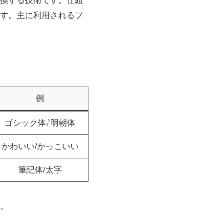
換する技術です。仕組
す。主に利用されるフ
例
ゴシック体⇄明朝体
かわいい/かっこいい
筆記体/太字
。