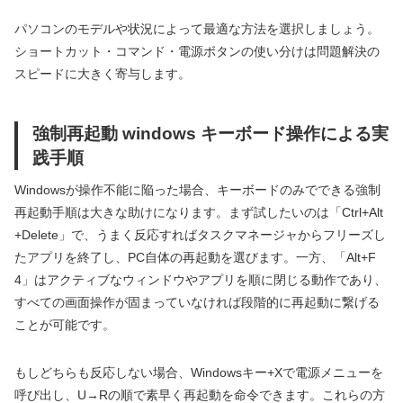
パソコンのモデルや状況によって最適な方法を選択しましょう。
ショートカット・コマンド・電源ボタンの使い分けは問題解決の
スピードに大きく寄与します。
強制再起動 windows キーボード操作による実
践手順
Windowsが操作不能に陥った場合、キーボードのみでできる強制
再起動手順は大きな助けになります。まず試したいのは「Ctrl+Alt
+Delete」で、うまく反応すればタスクマネージャからフリーズし
たアプリを終了し、PC自体の再起動を選びます。一方、「Alt+F
4」はアクティブなウィンドウやアプリを順に閉じる動作であり、
すべての画面操作が固まっていなければ段階的に再起動に繋げる
ことが可能です。
もしどちらも反応しない場合、Windowsキー+Xで電源メニューを
呼び出し、U→Rの順で素早く再起動を命令できます。これらの方