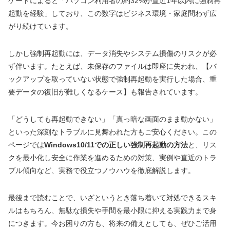
ケートによると「パソコン利用者の約32%が直近1年以内に強制再
起動を経験」しており、この数字はビジネス環境・家庭問わず広
がり続けています。
しかし強制再起動には、データ消失やシステム損傷のリスクが必
ず伴います。たとえば、未保存のファイルは即座に失われ、【バ
ックアップを取っていない状態で強制再起動を実行した場合、重
要データの復旧が難しくなるケース】も報告されています。
「どうしても再起動できない」「真っ暗な画面のまま動かない」
といった深刻なトラブルに見舞われた方もご安心ください。この
ページでは
Windows10/11での正しい強制再起動の方法
と、リス
クを最小化し安全に作業を進めるための対策、実例や直近のトラ
ブル傾向など、実務で役立つノウハウを徹底解説します。
最後まで読むことで、いざというとき落ち着いて対処できるスキ
ルはもちろん、無駄な損失や手間を最小限に抑える実践力まで身
につきます。今お困りの方も、将来の備えとしても、ぜひご活用