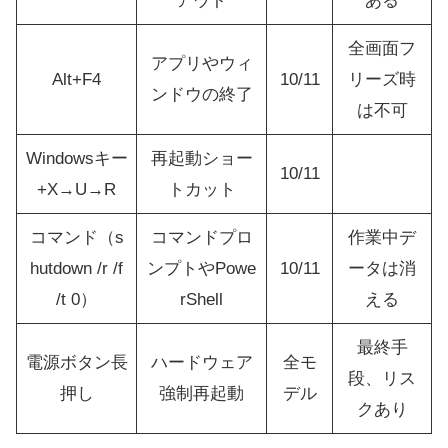
アウト
ある
全画面フ
アプリやウィ
Alt+F4
10/11
リーズ時
ンドウの終了
は不可
Windowsキー
再起動ショー
10/11
+X→U→R
トカット
コマンド（s
コマンドプロ
作業中デ
hutdown /r /f
ンプトやPowe
10/11
ータは消
/t 0）
rShell
える
最終手
電源ボタン長
ハードウェア
全モ
段、リス
押し
強制再起動
デル
クあり