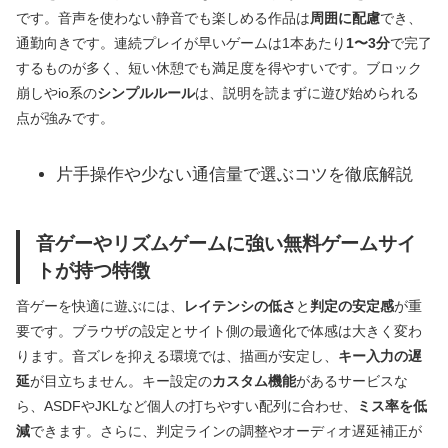
です。音声を使わない静音でも楽しめる作品は
周囲に配慮
でき、
通勤向きです。連続プレイが早いゲームは1本あたり
1〜3分
で完了
するものが多く、短い休憩でも満足度を得やすいです。ブロック
崩しやio系の
シンプルルール
は、説明を読まずに遊び始められる
点が強みです。
片手操作や少ない通信量で選ぶコツを徹底解説
音ゲーやリズムゲームに強い無料ゲームサイ
トが持つ特徴
音ゲーを快適に遊ぶには、
レイテンシの低さ
と
判定の安定感
が重
要です。ブラウザの設定とサイト側の最適化で体感は大きく変わ
ります。音ズレを抑える環境では、描画が安定し、
キー入力の遅
延
が目立ちません。キー設定の
カスタム機能
があるサービスな
ら、ASDFやJKLなど個人の打ちやすい配列に合わせ、
ミス率を低
減
できます。さらに、判定ラインの調整やオーディオ遅延補正が