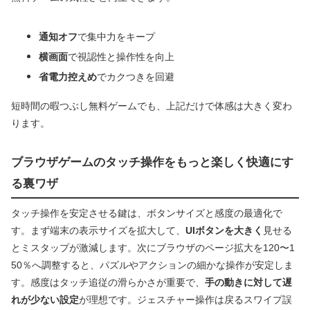
通知オフ
で集中力をキープ
横画面
で視認性と操作性を向上
省電力控えめ
でカクつきを回避
短時間の暇つぶし無料ゲームでも、上記だけで体感は大きく変わ
ります。
ブラウザゲームのタッチ操作をもっと楽しく快適にす
る裏ワザ
タッチ操作を安定させる鍵は、ボタンサイズと感度の最適化で
す。まず端末の表示サイズを拡大して、
UIボタンを大きく
見せる
とミスタップが激減します。次にブラウザのページ拡大を120〜1
50％へ調整すると、パズルやアクションの細かな操作が安定しま
す。感度はタッチ追従の滑らかさが重要で、
手の動きに対して遅
れが少ない設定
が理想です。ジェスチャー操作は戻るスワイプ誤