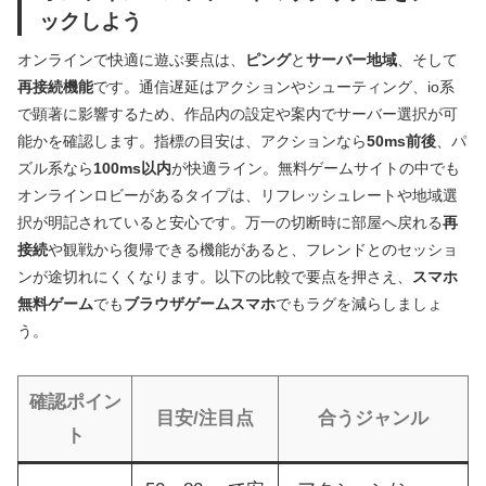
ックしよう
オンラインで快適に遊ぶ要点は、
ピング
と
サーバー地域
、そして
再接続機能
です。通信遅延はアクションやシューティング、io系
で顕著に影響するため、作品内の設定や案内でサーバー選択が可
能かを確認します。指標の目安は、アクションなら
50ms前後
、パ
ズル系なら
100ms以内
が快適ライン。無料ゲームサイトの中でも
オンラインロビーがあるタイプは、リフレッシュレートや地域選
択が明記されていると安心です。万一の切断時に部屋へ戻れる
再
接続
や観戦から復帰できる機能があると、フレンドとのセッショ
ンが途切れにくくなります。以下の比較で要点を押さえ、
スマホ
無料ゲーム
でも
ブラウザゲームスマホ
でもラグを減らしましょ
う。
確認ポイン
目安/注目点
合うジャンル
ト