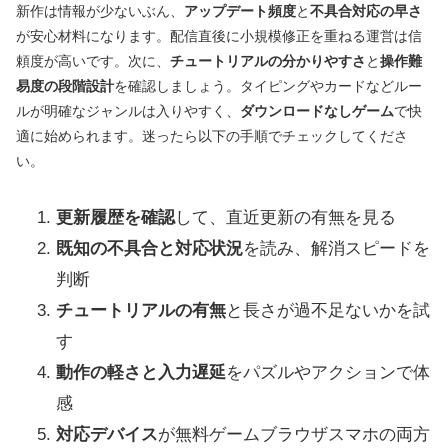
新作は情報が少ないぶん、
アップデート頻度
と
不具合対応の早さ
が安心材料になります。配信直後に小規模修正を重ねる運営は信
頼度が高いです。次に、
チュートリアルの分かりやすさ
と
操作難
易度の段階設計
を確認しましょう。タイピングやカードなどルー
ルが明確なジャンルは入りやすく、
ダウンロードなしゲーム
で快
適に始められます。迷ったら以下の手順でチェックしてくださ
い。
更新履歴を確認
して、直近更新の有無を見る
既知の不具合と対応状況
を読み、解消スピードを
判断
チュートリアルの有無
と長さが過不足ないかを試
す
動作の軽さと入力遅延
をパズルやアクションで体
感
対応デバイス
が無料ゲームブラウザスマホの両方