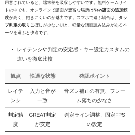
用意されていると、端末差を吸収しやすいです。無料ゲームサイ
トの中でも、オンラインで譜面が豊富な場所は
New譜面の追加頻
度
が高く、飽きにくいのが魅力です。スマホで遊ぶ場合は、
タッ
プ判定の取りこぼし
が少ないUIと、軽量な譜面読み込みがあるペ
ージを選ぶと快適です。
レイテンシや判定の安定感・キー設定カスタムの
違いを徹底比較
観点
快適な状態
確認ポイント
レイテ
入力と音が
音ズレ補正の有無、フレー
ンシ
一致
ム落ちの少なさ
判定精
GREAT判定
判定ライン調整、固定FPS
度
が安定
の設定