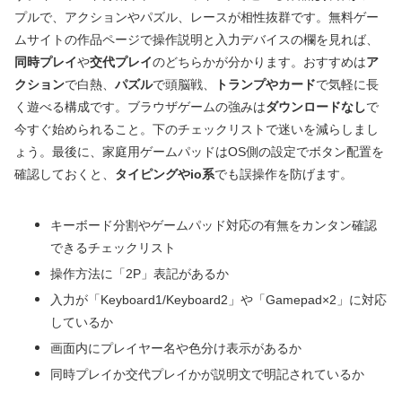
プルで、アクションやパズル、レースが相性抜群です。無料ゲー
ムサイトの作品ページで操作説明と入力デバイスの欄を見れば、
同時プレイ
や
交代プレイ
のどちらかが分かります。おすすめは
ア
クション
で白熱、
パズル
で頭脳戦、
トランプやカード
で気軽に長
く遊べる構成です。ブラウザゲームの強みは
ダウンロードなし
で
今すぐ始められること。下のチェックリストで迷いを減らしまし
ょう。最後に、家庭用ゲームパッドはOS側の設定でボタン配置を
確認しておくと、
タイピングやio系
でも誤操作を防げます。
キーボード分割やゲームパッド対応の有無をカンタン確認
できるチェックリスト
操作方法に「2P」表記があるか
入力が「Keyboard1/Keyboard2」や「Gamepad×2」に対応
しているか
画面内にプレイヤー名や色分け表示があるか
同時プレイか交代プレイかが説明文で明記されているか