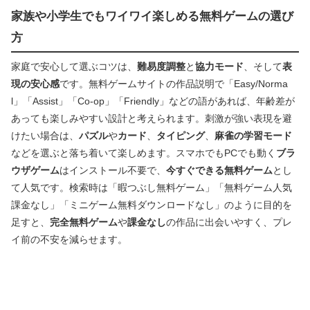
家族や小学生でもワイワイ楽しめる無料ゲームの選び
方
家庭で安心して選ぶコツは、
難易度調整
と
協力モード
、そして
表
現の安心感
です。無料ゲームサイトの作品説明で「Easy/Norma
l」「Assist」「Co-op」「Friendly」などの語があれば、年齢差が
あっても楽しみやすい設計と考えられます。刺激が強い表現を避
けたい場合は、
パズル
や
カード
、
タイピング
、
麻雀の学習モード
などを選ぶと落ち着いて楽しめます。スマホでもPCでも動く
ブラ
ウザゲーム
はインストール不要で、
今すぐできる無料ゲーム
とし
て人気です。検索時は「暇つぶし無料ゲーム」「無料ゲーム人気
課金なし」「ミニゲーム無料ダウンロードなし」のように目的を
足すと、
完全無料ゲーム
や
課金なし
の作品に出会いやすく、プレ
イ前の不安を減らせます。