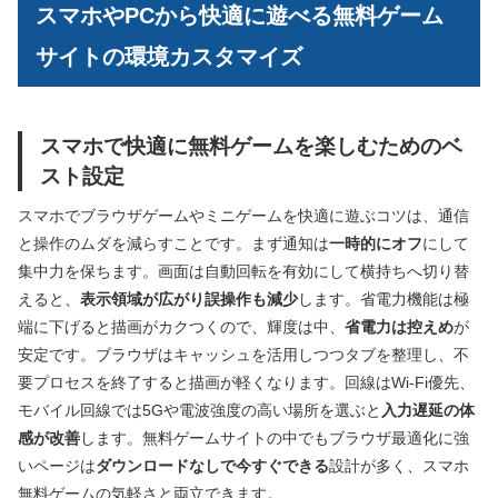
スマホやPCから快適に遊べる無料ゲーム
サイトの環境カスタマイズ
スマホで快適に無料ゲームを楽しむためのベ
スト設定
スマホでブラウザゲームやミニゲームを快適に遊ぶコツは、通信
と操作のムダを減らすことです。まず通知は
一時的にオフ
にして
集中力を保ちます。画面は自動回転を有効にして横持ちへ切り替
えると、
表示領域が広がり誤操作も減少
します。省電力機能は極
端に下げると描画がカクつくので、輝度は中、
省電力は控えめ
が
安定です。ブラウザはキャッシュを活用しつつタブを整理し、不
要プロセスを終了すると描画が軽くなります。回線はWi‑Fi優先、
モバイル回線では5Gや電波強度の高い場所を選ぶと
入力遅延の体
感が改善
します。無料ゲームサイトの中でもブラウザ最適化に強
いページは
ダウンロードなしで今すぐできる
設計が多く、スマホ
無料ゲームの気軽さと両立できます。