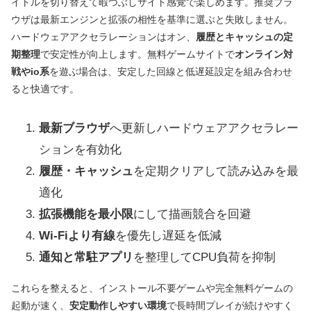
イトルを切り替えて暇つぶしサイト感覚で楽しめます。推奨ブラ
ウザは最新エンジンと拡張の相性を基準に選ぶと失敗しません。
ハードウェアアクセラレーションはオン、
履歴とキャッシュの定
期整理
で安定性が向上します。無料ゲームサイトで
オンライン対
戦やio系
を遊ぶ場合は、安定した回線と低遅延設定を組み合わせ
ると快適です。
最新ブラウザ
へ更新しハードウェアアクセラレー
ションを有効化
履歴・キャッシュ
を定期クリアして読み込みを最
適化
拡張機能を最小限
にして描画競合を回避
Wi‑Fiより有線
を優先し遅延を低減
通知と常駐アプリ
を整理してCPU負荷を抑制
これらを整えると、インストール不要ゲームや完全無料ゲームの
起動が速く、
安定動作しやすい環境
で長時間プレイが続けやすく