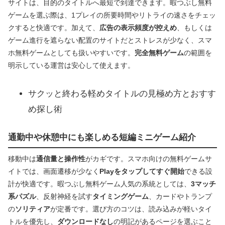
サイトは、目的のタイトルへ最短で到達できます。暇つぶし無料
ゲームを選ぶ際は、1プレイの所要時間やリトライの速さをチェッ
クすると快適です。加えて、
広告の表示頻度が控えめ
、もしくは
ゲーム進行を遮らない配置のサイトだとストレスが少なく、スマ
ホ無料ゲームとしても扱いやすいです。
完全無料ゲーム
の範囲を
明示している運営は安心して使えます。
サクッと終わる軽めタイトルの見極め方とおすす
め探し術
通勤中や休憩中にも楽しめる短編ミニゲーム紹介
移動中は
通信量と操作性
がカギです。スマホ向けの無料ゲームサ
イトでは、画面遷移が少なく
Playをタップしてすぐ開始
できる設
計が快適です。暇つぶし無料ゲーム人気の系統としては、
3マッチ
系パズル
、反射神経を試す
タイミングゲーム
、カードやトランプ
の
ソリティア
が定番です。選び方のコツは、読み込みが軽いタイ
トルを優先し、
ダウンロードなし
の明記があるページを選ぶこと