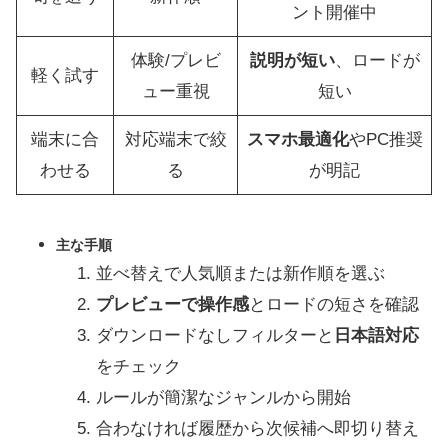
ント開催中
体験/プレビ
説明が短い
、ロードが
軽く試す
ュー重視
短い
端末に合
対応端末で絞
スマホ最適化
やPC推奨
わせる
る
が明記
主な手順
並べ替えで人気順または新作順を選ぶ
プレビューで操作感
とロードの短さを確認
ダウンロードなしフィルターと
日本語対応
をチェック
ルールが簡潔なジャンルから開始
合わなければ履歴から次候補へ即切り替え