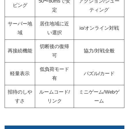
50〜80msで安
アクション/シュー
ピング
定
ティング
サーバー地
居住地域に近
io/オンライン対戦
域
い選択
切断後の復帰
再接続機能
協力/対戦全般
可
低負荷モード
軽量表示
パズル/カード
有
招待のしや
ルームコード/
ミニゲーム/Webゲ
すさ
リンク
ーム