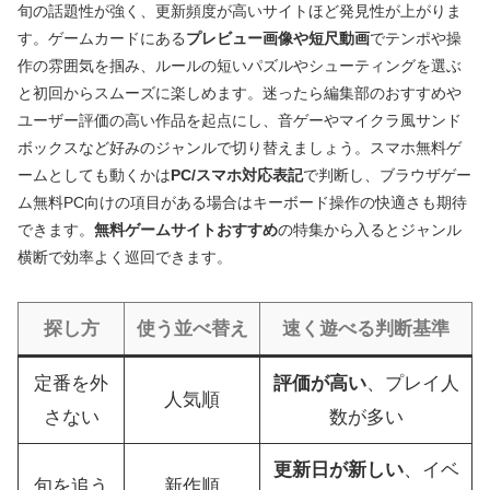
旬の話題性が強く、更新頻度が高いサイトほど発見性が上がりま
す。ゲームカードにある
プレビュー画像や短尺動画
でテンポや操
作の雰囲気を掴み、ルールの短いパズルやシューティングを選ぶ
と初回からスムーズに楽しめます。迷ったら編集部のおすすめや
ユーザー評価の高い作品を起点にし、音ゲーやマイクラ風サンド
ボックスなど好みのジャンルで切り替えましょう。スマホ無料ゲ
ームとしても動くかは
PC/スマホ対応表記
で判断し、ブラウザゲー
ム無料PC向けの項目がある場合はキーボード操作の快適さも期待
できます。
無料ゲームサイトおすすめ
の特集から入るとジャンル
横断で効率よく巡回できます。
探し方
使う並べ替え
速く遊べる判断基準
定番を外
評価が高い
、プレイ人
人気順
さない
数が多い
更新日が新しい
、イベ
旬を追う
新作順