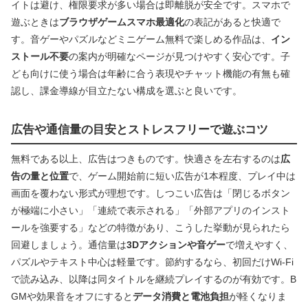
イトは避け、権限要求が多い場合は即離脱が安全です。スマホで
遊ぶときは
ブラウザゲームスマホ最適化
の表記があると快適で
す。音ゲーやパズルなどミニゲーム無料で楽しめる作品は、
イン
ストール不要
の案内が明確なページが見つけやすく安心です。子
ども向けに使う場合は年齢に合う表現やチャット機能の有無も確
認し、課金導線が目立たない構成を選ぶと良いです。
広告や通信量の目安とストレスフリーで遊ぶコツ
無料である以上、広告はつきものです。快適さを左右するのは
広
告の量と位置
で、ゲーム開始前に短い広告が1本程度、プレイ中は
画面を覆わない形式が理想です。しつこい広告は「閉じるボタン
が極端に小さい」「連続で表示される」「外部アプリのインスト
ールを強要する」などの特徴があり、こうした挙動が見られたら
回避しましょう。通信量は
3Dアクションや音ゲー
で増えやすく、
パズルやテキスト中心は軽量です。節約するなら、初回だけWi‑Fi
で読み込み、以降は同タイトルを継続プレイするのが有効です。B
GMや効果音をオフにすると
データ消費と電池負担
が軽くなりま