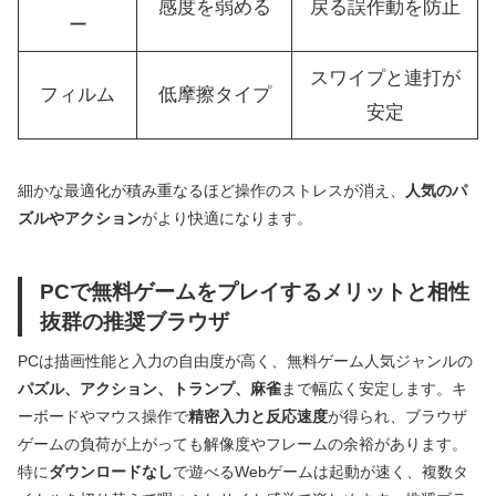
感度を弱める
戻る誤作動を防止
ー
スワイプと連打が
フィルム
低摩擦タイプ
安定
細かな最適化が積み重なるほど操作のストレスが消え、
人気のパ
ズルやアクション
がより快適になります。
PCで無料ゲームをプレイするメリットと相性
抜群の推奨ブラウザ
PCは描画性能と入力の自由度が高く、無料ゲーム人気ジャンルの
パズル、アクション、トランプ、麻雀
まで幅広く安定します。キ
ーボードやマウス操作で
精密入力と反応速度
が得られ、ブラウザ
ゲームの負荷が上がっても解像度やフレームの余裕があります。
特に
ダウンロードなし
で遊べるWebゲームは起動が速く、複数タ