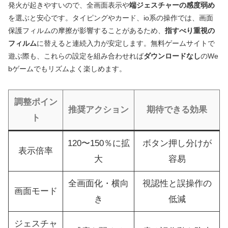
発火が起きやすいので、全画面表示や
端ジェスチャーの感度弱め
を選ぶと安心です。タイピングやカード、io系の操作では、画面
保護フィルムの摩擦が影響することがあるため、
指すべり重視の
フィルム
に替えると連続入力が安定します。無料ゲームサイトで
遊ぶ際も、これらの設定を組み合わせれば
ダウンロードなし
のWe
bゲームでもリズムよく楽しめます。
調整ポイン
推奨アクション
期待できる効果
ト
120〜150％に拡
ボタン押し分けが
表示倍率
大
容易
全画面化・横向
視認性と誤操作の
画面モード
き
低減
ジェスチャ