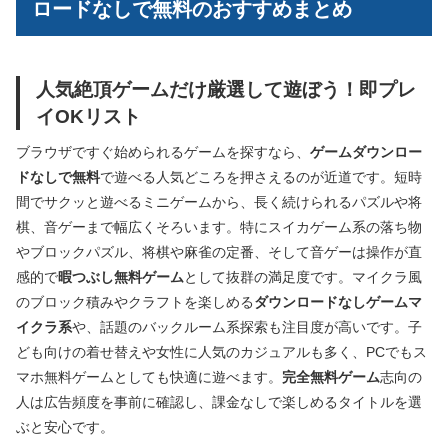
ロードなしで無料のおすすめまとめ
人気絶頂ゲームだけ厳選して遊ぼう！即プレ
イOKリスト
ブラウザですぐ始められるゲームを探すなら、
ゲームダウンロー
ドなしで無料
で遊べる人気どころを押さえるのが近道です。短時
間でサクッと遊べるミニゲームから、長く続けられるパズルや将
棋、音ゲーまで幅広くそろいます。特にスイカゲーム系の落ち物
やブロックパズル、将棋や麻雀の定番、そして音ゲーは操作が直
感的で
暇つぶし無料ゲーム
として抜群の満足度です。マイクラ風
のブロック積みやクラフトを楽しめる
ダウンロードなしゲームマ
イクラ系
や、話題のバックルーム系探索も注目度が高いです。子
ども向けの着せ替えや女性に人気のカジュアルも多く、PCでもス
マホ無料ゲームとしても快適に遊べます。
完全無料ゲーム
志向の
人は広告頻度を事前に確認し、課金なしで楽しめるタイトルを選
ぶと安心です。