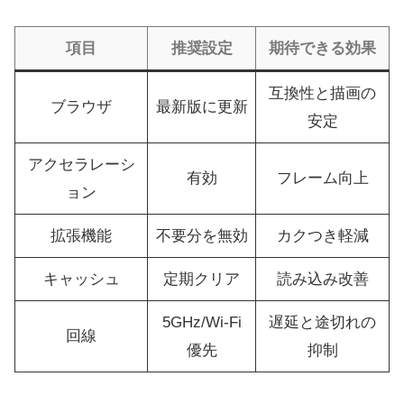
項目
推奨設定
期待できる効果
互換性と描画の
ブラウザ
最新版に更新
安定
アクセラレーシ
有効
フレーム向上
ョン
拡張機能
不要分を無効
カクつき軽減
キャッシュ
定期クリア
読み込み改善
5GHz/Wi‑Fi
遅延と途切れの
回線
優先
抑制