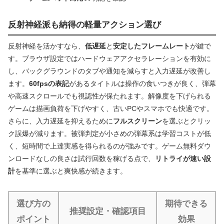
反射神経派も納得の軽量アクション選び
反射神経を活かすなら、
低遅延
と
安定したフレームレート
が鍵で
す。ブラウザ設定ではハードウェアアクセラレーションを有効に
し、バックグラウンドのタブや通知を減らすと入力遅延が改善し
ます。
60fpsの表記
があるタイトルは操作の食いつきが良く、弾幕
や高速スクロールでも視認性が保たれます。解像度を下げられる
ゲームは描画負荷を下げやすく、古いPCやスマホでも快適です。
さらに、入力遅延を抑えるために
フルスクリーン
を選ぶとクリッ
ク誤爆が減ります。被弾判定が小さめの弾幕系は学習コストが低
く、短時間で上達実感を得られるのが強みです。ゲーム無料ダウ
ンロードなしの良さは試行回数を稼げる点で、
リトライが速い設
計
を基準に選ぶと爽快感が続きます。
選び方の
期待できる
推奨設定・確認項目
ポイント
効果