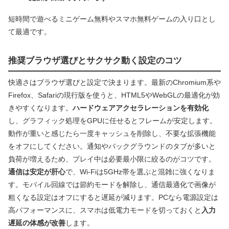
短時間で遊べるミニゲーム無料やスマホ無料ゲームの入り口とし
て最適です。
推奨ブラウザ選びとサクサク動く設定のコツ
快適さはブラウザ選びと設定で決まります。最新のChromium系や
Firefox、Safariの現行版を使うと、HTML5やWebGLの最適化が効
きやすくなります。
ハードウェアアクセラレーションを有効化
し、グラフィック処理をGPUに任せるとフレームが安定します。
動作が重いと感じたら一度キャッシュを削除し、不要な拡張機能
をオフにしてください。通知やバックグラウンドのタブが多いと
負荷が増えるため、プレイ中は必要最小限に絞るのがコツです。
通信は安定が肝心
で、Wi‑Fiは5GHz帯を選ぶと混雑に強くなりま
す。モバイル回線では節約モードを解除し、通信最適化で画像が
粗くなる設定はオフにすると遅延が減ります。PCなら電源設定は
高パフォーマンスに、スマホは低電力モードを切っておくと
入力
遅延の体感が改善
します。