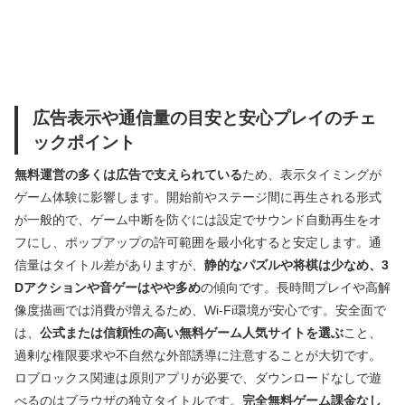
広告表示や通信量の目安と安心プレイのチェ
ックポイント
無料運営の多くは広告で支えられている
ため、表示タイミングが
ゲーム体験に影響します。開始前やステージ間に再生される形式
が一般的で、ゲーム中断を防ぐには設定でサウンド自動再生をオ
フにし、ポップアップの許可範囲を最小化すると安定します。通
信量はタイトル差がありますが、
静的なパズルや将棋は少なめ、3
Dアクションや音ゲーはやや多め
の傾向です。長時間プレイや高解
像度描画では消費が増えるため、Wi‑Fi環境が安心です。安全面で
は、
公式または信頼性の高い無料ゲーム人気サイトを選ぶ
こと、
過剰な権限要求や不自然な外部誘導に注意することが大切です。
ロブロックス関連は原則アプリが必要で、ダウンロードなしで遊
べるのはブラウザの独立タイトルです。
完全無料ゲーム課金なし