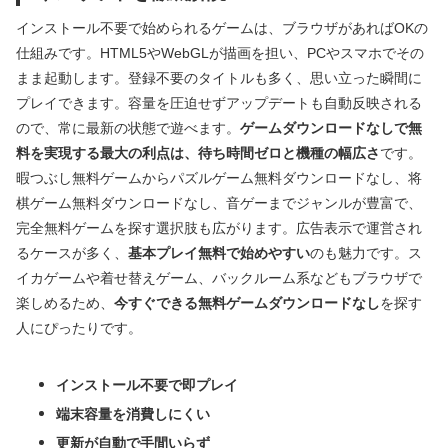
インストール不要で始められるゲームは、ブラウザがあればOKの
仕組みです。HTML5やWebGLが描画を担い、PCやスマホでその
まま起動します。登録不要のタイトルも多く、思い立った瞬間に
プレイできます。容量を圧迫せずアップデートも自動反映される
ので、常に最新の状態で遊べます。
ゲームダウンロードなしで無
料を実現する最大の利点は、待ち時間ゼロと機種の幅広さ
です。
暇つぶし無料ゲームからパズルゲーム無料ダウンロードなし、将
棋ゲーム無料ダウンロードなし、音ゲーまでジャンルが豊富で、
完全無料ゲームを探す選択肢も広がります。広告表示で運営され
るケースが多く、
基本プレイ無料で始めやすい
のも魅力です。ス
イカゲームや着せ替えゲーム、バックルーム系などもブラウザで
楽しめるため、
今すぐできる無料ゲームダウンロードなし
を探す
人にぴったりです。
インストール不要で即プレイ
端末容量を消費しにくい
更新が自動で手間いらず