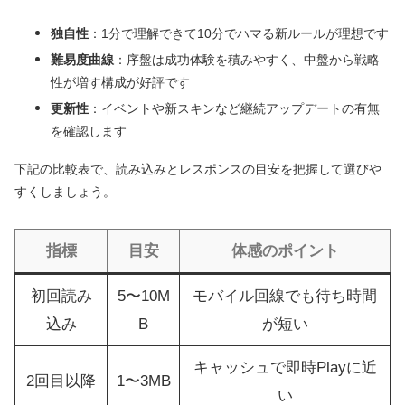
独自性
：1分で理解できて10分でハマる新ルールが理想です
難易度曲線
：序盤は成功体験を積みやすく、中盤から戦略
性が増す構成が好評です
更新性
：イベントや新スキンなど継続アップデートの有無
を確認します
下記の比較表で、読み込みとレスポンスの目安を把握して選びや
すくしましょう。
指標
目安
体感のポイント
初回読み
5〜10M
モバイル回線でも待ち時間
込み
B
が短い
キャッシュで即時Playに近
2回目以降
1〜3MB
い