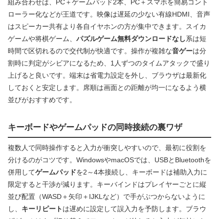
組み合わせは、PC＋ゲームパッド2本、PC＋スマホを簡易コント
ローラー化などが王道です。映像は遅延の少ない有線HDMI、音声
はスピーカー共有より各自イヤホンの方が集中できます。スイカ
ゲームや将棋ゲーム、
パズルゲーム無料ダウンロードなし
系は短
時間で区切れるので交代制が快適です。操作が複雑な
音ゲー
は分
割時に判定がシビアになるため、1人ずつのタイムアタックで盛り
上げると良いです。端末は省電力設定を外し、ブラウザは最新化
しておくと安定します。席順は画面との距離が均一になるよう横
並びがおすすめです。
キーボードやゲームパッドの同時接続の裏ワザ
複数人で同時操作すると入力が衝突しやすいので、最初に役割を
分けるのがコツです。WindowsやmacOSでは、USBとBluetoothを
併用して
ゲームパッド
を2～4本接続し、キーボードは補助入力に
限定すると干渉が減ります。キーバインドはプレイヤーごとに縦
並び配置（WASD＋矢印＋IJKLなど）で手がぶつからないように
し、
キーリピート
は遅めに設定して誤入力を予防します。ブラウ