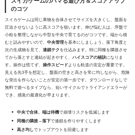
スイカゲームのハマる遊び方＆スコアアップ
のコツ
スイカゲームは同じ果物を合体させてサイズを大きくし、盤面を
圧迫させないように高スコアを狙います。伸び悩む人は、序盤で
小粒を整理しながら中型を中央で育てるのがコツです。端から積
むと詰みやすいので、
中央管理
を基本にしましょう。落下角度と
次の生成物を見て、
連鎖テク
を仕込みます。特に同種を隣接させ
てから落とすと連結が起きやすく、
ハイスコアの秘訣
になりま
す。操作は慌てず、
操作スピード
よりも軌道の安定が重要です。
見える先3手を想定し、盤面の空きと高さを常に均しながら、危険
な突出を作らないことが安定の第一歩です。ダウンロードなしで
無料で遊べるタイプなら、短いサイクルでトライアンドエラーが
でき、感覚の最適化が早まります。
中央で合体、端は待機
で崩壊リスクを低減します
同種の隣接→落下
で連鎖を作りやすくします
高さ均し
でトップアウトを回避します