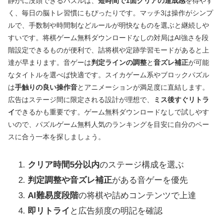
静かに没頭できるパズルは、
短時間で1面クリアの達成感
を得やす
く、毎日の脳トレ習慣にもぴったりです。マッチ3は操作がシンプ
ルで、手数制や時間制などルールが明快なものを選ぶと継続しや
すいです。将棋ゲーム無料ダウンロードなしの対局はAI強さを段
階設定できるものが便利で、詰将棋や定跡学習モードがあると上
達が早まります。音ゲーは
判定ラインの調整
と
音ズレ補正
が可能
なタイトルを選べば快適です。スイカゲーム系やブロックパズル
は
手触りの良い操作音
とアニメーションが満足度に直結します。
広告はステージ間に限定される設計が理想で、
ミス後すぐリトラ
イ
できるかも重要です。ゲーム無料ダウンロードなしで試しやす
いので、パズルゲーム無料人気のランキングを目安に自分のペー
スに合う一本を探しましょう。
クリア時間5分以内
のステージ構成を選ぶ
判定調整や音ズレ補正
がある音ゲーを優先
AI難易度段階
の将棋や詰めコンテンツで上達
即リトライ
と広告頻度の明記を確認