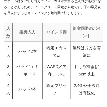
ザゲームはタブ切り替えでフォーカスが外れると入力が無効にな
ることがあるため、フルスクリーン固定が安定です。下の早見表
を目安にするとセッティングが短時間で決まります。
人
衝突回避のポイ
推奨入力
バインド例
数
ント
2
既定＋カス
無線は片方を有
パッド2本
人
タム
線に
3
パッド2＋キ
WASD／矢
手元の間隔を1
人
ーボード
印／IJKL
5cm以上
4
既定プリセ
2.4GHz干渉時
パッド4本
人
ット
は有線化