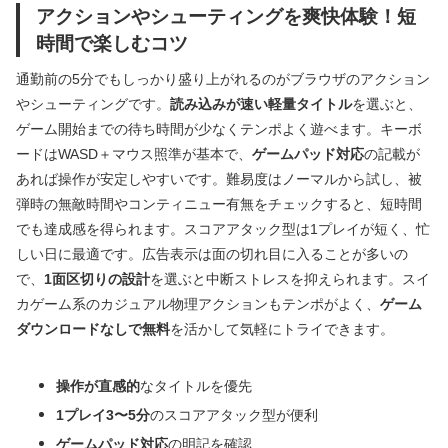
アクションやシューティングを爽快体験！短
時間で楽しむコツ
通勤前の5分でもしっかり盛り上がれるのがブラウザのアクション
やシューティングです。
読み込みが速い軽量タイトル
を選ぶと、
ゲーム開始までの待ち時間が少なくテンポよく遊べます。キーボ
ードはWASD＋マウス照準が基本で、
ゲームパッド対応
の記載が
あれば操作が安定しやすいです。難易度はノーマルから試し、被
弾時の無敵時間やコンティニュー有無をチェックすると、短時間
でも達成感を得られます。スコアアタック型は1プレイが短く、忙
しい日に最適です。広告表示は面の切れ目に入ることが多いの
で、
1面区切りの設計
を選ぶと中断ストレスを抑えられます。スイ
カゲーム系のカジュアル物理アクションもテンポがよく、
ゲーム
ダウンロードなしで無料
を活かして気軽にトライできます。
操作が直感的
なタイトルを優先
1プレイ3〜5分
のスコアアタック型が便利
ゲームパッド対応
の明記を確認