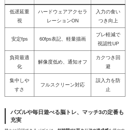
低遅延重
ハードウェアアクセラ
入力の食い
視
レーションON
つき向上
ブレ軽減で
安定fps
60fps表記、軽量描画
視認性UP
負荷最適
カクつき回
解像度低め、通知オフ
化
避
集中しや
誤入力を防
フルスクリーン対応
すさ
止
パズルや毎日遊べる脳トレ、マッチ3の定番も
充実