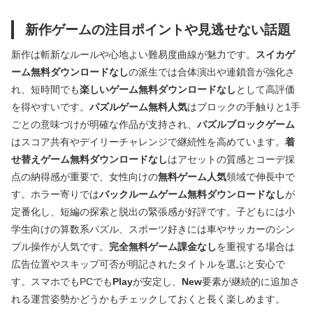
新作ゲームの注目ポイントや見逃せない話題
新作は斬新なルールや心地よい難易度曲線が魅力です。
スイカゲ
ーム無料ダウンロードなし
の派生では合体演出や連鎖音が強化さ
れ、短時間でも
楽しいゲーム無料ダウンロードなし
として高評価
を得やすいです。
パズルゲーム無料人気
はブロックの手触りと1手
ごとの意味づけが明確な作品が支持され、
パズルブロックゲーム
はスコア共有やデイリーチャレンジで継続性を高めています。
着
せ替えゲーム無料ダウンロードなし
はアセットの質感とコーデ採
点の納得感が重要で、女性向けの
無料ゲーム人気
領域で伸長中で
す。ホラー寄りでは
バックルームゲーム無料ダウンロードなし
が
定番化し、短編の探索と脱出の緊張感が好評です。子どもには小
学生向けの算数系パズル、スポーツ好きには車やサッカーのシン
プル操作が人気です。
完全無料ゲーム課金なし
を重視する場合は
広告位置やスキップ可否が明記されたタイトルを選ぶと安心で
す。スマホでもPCでも
Play
が安定し、
New
要素が継続的に追加さ
れる運営姿勢かどうかもチェックしておくと長く楽しめます。