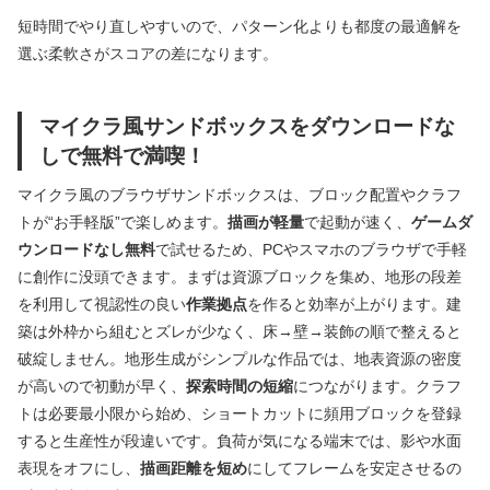
短時間でやり直しやすいので、パターン化よりも都度の最適解を
選ぶ柔軟さがスコアの差になります。
マイクラ風サンドボックスをダウンロードな
しで無料で満喫！
マイクラ風のブラウザサンドボックスは、ブロック配置やクラフ
トが“お手軽版”で楽しめます。
描画が軽量
で起動が速く、
ゲームダ
ウンロードなし無料
で試せるため、PCやスマホのブラウザで手軽
に創作に没頭できます。まずは資源ブロックを集め、地形の段差
を利用して視認性の良い
作業拠点
を作ると効率が上がります。建
築は外枠から組むとズレが少なく、床→壁→装飾の順で整えると
破綻しません。地形生成がシンプルな作品では、地表資源の密度
が高いので初動が早く、
探索時間の短縮
につながります。クラフ
トは必要最小限から始め、ショートカットに頻用ブロックを登録
すると生産性が段違いです。負荷が気になる端末では、影や水面
表現をオフにし、
描画距離を短め
にしてフレームを安定させるの