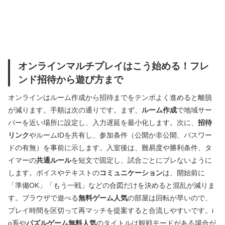
オンラインマルチプレイはこう始める！フレ
ンド招待から遊び方まで
オンラインはルーム作成から招待までをテンポよく進めると離脱
が減ります。手順は次の通りです。まず、
ルーム作成
で地域サー
バーを近い場所に設定し、入力遅延を最小化します。次に、
招待
リンク
やルームIDを共有し、参加条件（公開か非公開、パスワー
ドの有無）を事前に示します。入室後は、難易度や勝利条件、タ
イマーの
共通ルール
を短文で固定し、試合ごとにブレないように
します。ボイスやテキストの
コミュニケーション
は、開始前に
「準備OK」「もう一戦」などの合図だけを決めると混乱が減りま
す。ブラウザで遊べる
無料ゲーム人気
の部屋は回転が早いので、
プレイ時間を区切って再マッチを提案すると合流しやすいです。i
o系や
パズルゲーム無料人気
のタイトルは観戦モードがある場合が