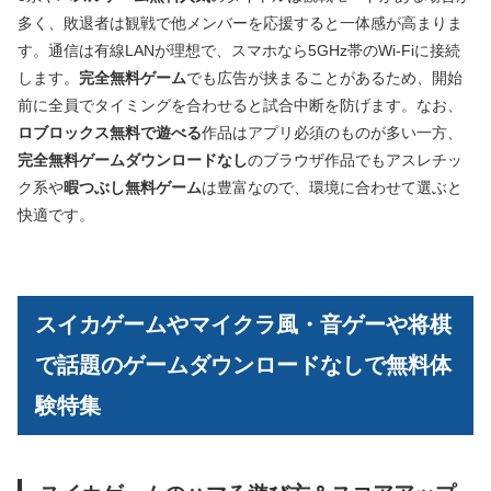
多く、敗退者は観戦で他メンバーを応援すると一体感が高まりま
す。通信は有線LANが理想で、スマホなら5GHz帯のWi‑Fiに接続
します。
完全無料ゲーム
でも広告が挟まることがあるため、開始
前に全員でタイミングを合わせると試合中断を防げます。なお、
ロブロックス無料で遊べる
作品はアプリ必須のものが多い一方、
完全無料ゲームダウンロードなし
のブラウザ作品でもアスレチッ
ク系や
暇つぶし無料ゲーム
は豊富なので、環境に合わせて選ぶと
快適です。
スイカゲームやマイクラ風・音ゲーや将棋
で話題のゲームダウンロードなしで無料体
験特集