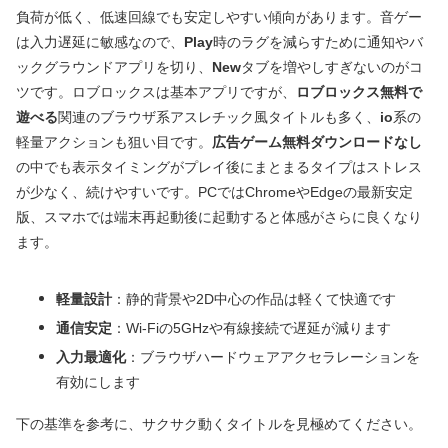
負荷が低く、低速回線でも安定しやすい傾向があります。音ゲー
は入力遅延に敏感なので、
Play
時のラグを減らすために通知やバ
ックグラウンドアプリを切り、
New
タブを増やしすぎないのがコ
ツです。ロブロックスは基本アプリですが、
ロブロックス無料で
遊べる
関連のブラウザ系アスレチック風タイトルも多く、
io
系の
軽量アクションも狙い目です。
広告ゲーム無料ダウンロードなし
の中でも表示タイミングがプレイ後にまとまるタイプはストレス
が少なく、続けやすいです。PCではChromeやEdgeの最新安定
版、スマホでは端末再起動後に起動すると体感がさらに良くなり
ます。
軽量設計
：静的背景や2D中心の作品は軽くて快適です
通信安定
：Wi‑Fiの5GHzや有線接続で遅延が減ります
入力最適化
：ブラウザハードウェアアクセラレーションを
有効にします
下の基準を参考に、サクサク動くタイトルを見極めてください。