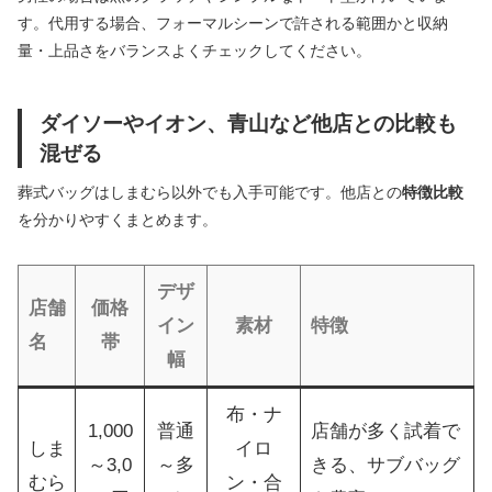
す。代用する場合、フォーマルシーンで許される範囲かと収納
量・上品さをバランスよくチェックしてください。
ダイソーやイオン、青山など他店との比較も
混ぜる
葬式バッグはしまむら以外でも入手可能です。他店との
特徴比較
を分かりやすくまとめます。
デザ
店舗
価格
イン
素材
特徴
名
帯
幅
布・ナ
1,000
普通
店舗が多く試着で
しま
イロ
～3,0
～多
きる、サブバッグ
むら
ン・合