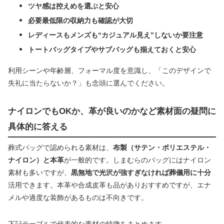
ツヤ感は控えめを選ぶと安心
必要最低限の収納力も確認が大切
レディースもメンズも“カジュアル見え”しないか要注意
トートバッグタイプやサブバッグも揃えておくと安心
利用シーンや年齢層、フォーマル度を意識し、「このデザインで
失礼に当たらないか？」も念頭に選んでください。
ナイロンでもOKか、革が良いのかなど素材面の疑問に
具体的に答える
葬式バッグで認められる素材は、
布製（サテン・ポリエステル・
ナイロン）と本革
が一般的です。しまむらのバッグにはナイロン
素材も多いですが、
黒無地で光沢が強すぎなければ葬儀用に十分
活用できます。本革や合成皮革も品がありおすすめですが、エナ
メルや過度な装飾があるものは不向きです。