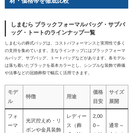
材・価格帯を徹底比較
しまむら ブラックフォーマルバッグ・サブバ
ッグ・トートのラインナップ一覧
しまむらの葬式バッグは、コストパフォーマンスと実用性で多く
の支持を集めています。主なラインナップにはブラックフォーマ
ルバッグ、サブバッグ、トートバッグなどがあります。各モデル
は落ち着いたブラックを基本カラーとし、シンプルな装飾で葬儀
や法事などの冠婚葬祭で幅広く活用できます。
モデ
価格
サイズ
特徴
用途
ル
目安
展開
フォ
レディー
2,00
光沢控えめ・リ
ーマ
ス（葬
0～
通常～
ボンや金具装飾