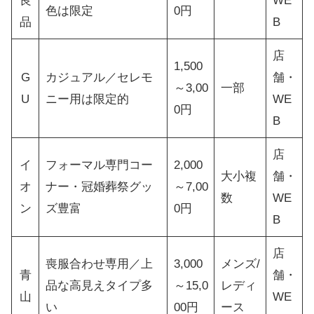
良
WE
色は限定
0円
品
B
店
1,500
G
カジュアル／セレモ
舗・
～3,00
一部
U
ニー用は限定的
WE
0円
B
店
イ
フォーマル専門コー
2,000
大小複
舗・
オ
ナー・冠婚葬祭グッ
～7,00
数
WE
ン
ズ豊富
0円
B
店
喪服合わせ専用／上
3,000
メンズ/
青
舗・
品な高見えタイプ多
～15,0
レディ
山
WE
い
00円
ース