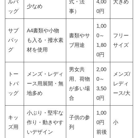
ルバ
式・法
4,00
大きめ
少なめ
ッグ
事）
0円
1,00
サブ
A4書類や小物
書類やサ
0～
フリー
バッ
も入る・撥水素
ブ用途
1,80
サイズ
グ
材を使用
0円
男女共
2,00
トー
メンズ・レディ
メンズ/
用、荷物
0～
トバ
ース用展開・無
レディ
が多い場
3,50
ッグ
地多め
ース/大
合
0円
小ぶり・堅牢な
1,00
キッ
子供の参
作り・動きやす
0円
小
ズ用
列
いデザイン
前後