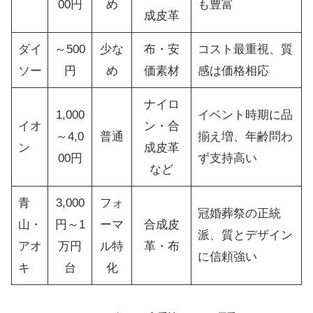
00円
め
も豊富
成皮革
ダイ
～500
少な
布・安
コスト最重視、質
ソー
円
め
価素材
感は価格相応
ナイロ
1,000
イベント時期に品
イオ
ン・合
～4,0
普通
揃え増、年齢問わ
ン
成皮革
00円
ず支持高い
など
青
3,000
フォ
冠婚葬祭の正統
山・
円～1
ーマ
合成皮
派、質とデザイン
アオ
万円
ル特
革・布
に信頼強い
キ
台
化