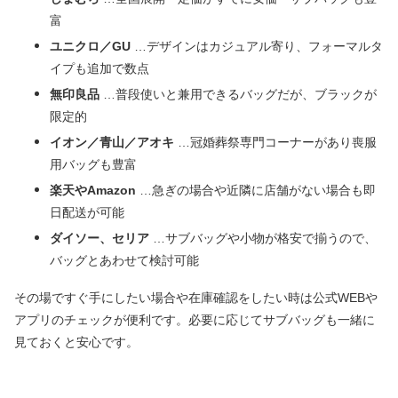
富
ユニクロ／GU
…デザインはカジュアル寄り、フォーマルタ
イプも追加で数点
無印良品
…普段使いと兼用できるバッグだが、ブラックが
限定的
イオン／青山／アオキ
…冠婚葬祭専門コーナーがあり喪服
用バッグも豊富
楽天やAmazon
…急ぎの場合や近隣に店舗がない場合も即
日配送が可能
ダイソー、セリア
…サブバッグや小物が格安で揃うので、
バッグとあわせて検討可能
その場ですぐ手にしたい場合や在庫確認をしたい時は公式WEBや
アプリのチェックが便利です。必要に応じてサブバッグも一緒に
見ておくと安心です。