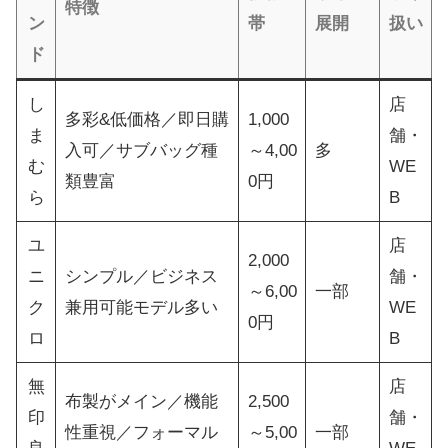
特徴
ン
帯
展開
扱い
ド
し
店
多彩&低価格／即日購
1,000
ま
舗・
入可／サブバッグ種
～4,00
多
む
WE
類豊富
0円
ら
B
ユ
店
2,000
ニ
シンプル／ビジネス
舗・
～6,00
一部
ク
兼用可能モデル多い
WE
0円
ロ
B
無
店
布製がメイン／機能
2,500
印
舗・
性重視／フォーマル
～5,00
一部