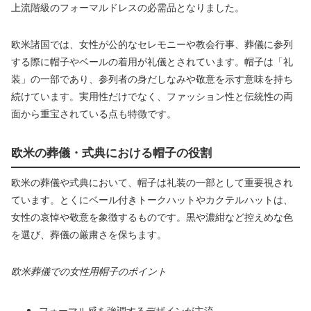
上流階級のフォーマルドレスの必需品となりました。
欧米諸国では、女性が公的なセレモニーや教会行事、葬儀に参列
する際に帽子やベールの着用が礼儀とされています。帽子は「礼
装」の一部であり、参列者の身だしなみや敬意を示す意味を持ち
続けています。実用性だけでなく、ファッション性と伝統性の両
面から重宝されている点も特徴です。
欧米の葬儀・式典における帽子の役割
欧米の葬儀や式典において、帽子は礼装の一部として重要視され
ています。とくにベール付きトークハットやカクテルハットは、
女性の哀悼や敬意を象徴するものです。黒や濃紺など控えめな色
を選び、葬儀の厳粛さを保ちます。
欧米葬儀での女性用帽子のポイント
フォーマル感を強調するデザインが主流