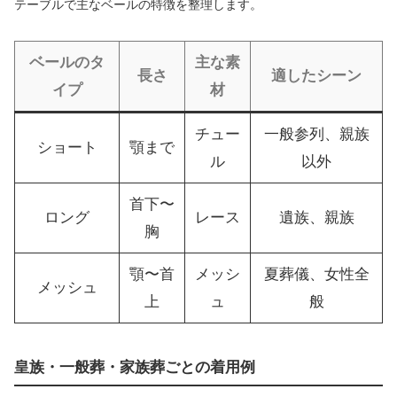
テーブルで主なベールの特徴を整理します。
ベールのタ
主な素
長さ
適したシーン
イプ
材
チュー
一般参列、親族
ショート
顎まで
ル
以外
首下〜
ロング
レース
遺族、親族
胸
顎〜首
メッシ
夏葬儀、女性全
メッシュ
上
ュ
般
皇族・一般葬・家族葬ごとの着用例