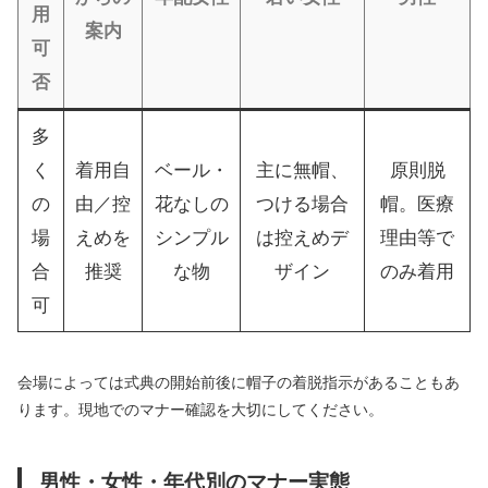
用
案内
可
否
多
く
着用自
ベール・
主に無帽、
原則脱
の
由／控
花なしの
つける場合
帽。医療
場
えめを
シンプル
は控えめデ
理由等で
合
推奨
な物
ザイン
のみ着用
可
会場によっては式典の開始前後に帽子の着脱指示があることもあ
ります。現地でのマナー確認を大切にしてください。
男性・女性・年代別のマナー実態