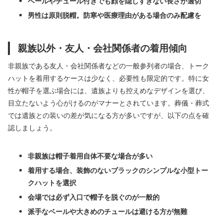
ベールやチュール付きでも顔を隠しすぎない長さが適切
男性は原則脱帽。防寒や医療理由がある場合のみ配慮を
親族以外・友人・会社関係者の着用傾向
非親族である友人・会社関係者などの一般参列者の場合、トーク
ハットを着用するケースは少なく、必要性も限定的です。特に女
性が帽子を選ぶ場合には、遺族よりも控えめなデザインを選び、
目立たないよう心がけるのがマナーとされています。葬儀・葬式
では遺族との装いの差が気になる方が多いですが、以下の点を確
認しましょう。
非親族は帽子着用自体不要な場合が多い
着用する場合、装飾のないブラックのシンプルな小型トー
クハットを選択
会場では必ず入口で帽子を脱ぐのが一般的
派手なベールや大きめのチュールは避ける方が無難