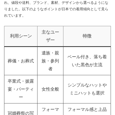
れ、値段や送料、ブランド、素材、デザインから選べるようにな
りました。以下のようなポイントが日本での着用傾向として見ら
れています。
主なユー
利用シーン
特徴
ザー
遺族・親
ベール付き、落ち着
葬儀・お葬式
族・参列
いた黒色が主流
者
卒業式・披露
シンプルなハットや
宴・パーティ
女性全般
ミニハットも選択
ー
フォーマ
フォーマル感と上品
冠婚葬祭の写