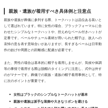
親族・遺族が着用すべき具体例と注意点
親族や遺族が葬儀に参列する際、トークハットは品位ある装いと
して選ばれています。特に女性の場合、ブラックフォーマルに合
わせたシンプルなトークハットや、控えめなベール付きハットが
定番です。ベールやチュール素材が用いられた帽子は、故人への
哀悼の意を表す意味合いがありますが、長すぎるベールは日常動
作の妨げや周囲との距離感に配慮が必要です。
また、男性の場合は基本的に帽子を着用しませんが、気候や体調
等の事情で着用する際は脱帽のタイミングに注意し、式中は外す
のがマナーです。葬儀での親族・遺族の帽子着用事例として、特
に次のポイントが重要です。
女性はブラックのシンプルなトークハットが基本
親族や遺族は派手な装飾や大きなリボンを避ける