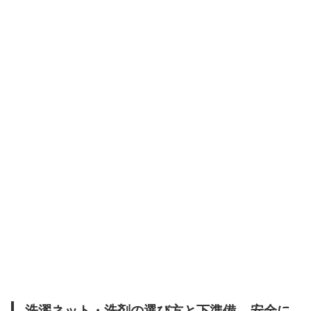
洗濯ネット・洗剤の選び方と下準備 – 安全に