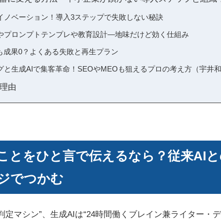
イノベーション！導入3ステップで失敗しない秘訣
やプロンプトテンプレや教育設計―地味だけど効く仕組み
でも成果0？よくある失敗と再生プラン
グと生成AIで集客革命！SEOやMEOも狙えるプロの考え方（宇井
理由
ることをひと言で伝えるなら？従来AI
ジでつかむ
な判定マシン”、生成AIは“24時間働くブレイン兼ライター・