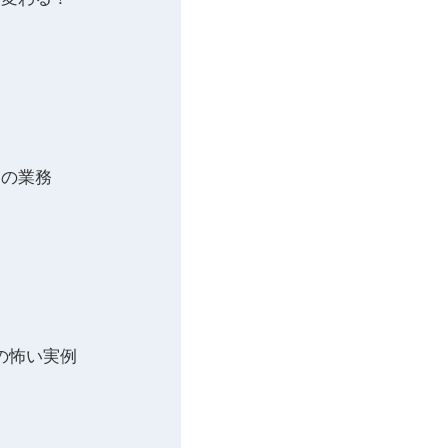
つの業務
の怖い実例