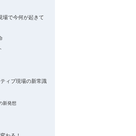
現場で今何が起きて
命
ト
イティブ現場の新常識
の新発想
で変わる！