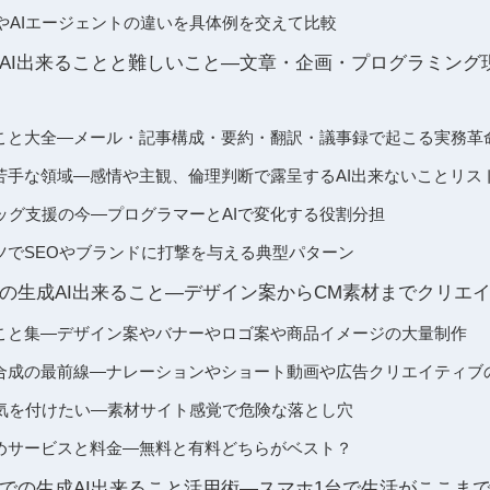
成AIやAIエージェントの違いを具体例を交えて比較
AI出来ることと難しいこと―文章・企画・プログラミング
ること大全―メール・記事構成・要約・翻訳・議事録で起こる実務革
が苦手な領域―感情や主観、倫理判断で露呈するAI出来ないことリス
ッグ支援の今―プログラマーとAIで変化する役割分担
ツでSEOやブランドに打撃を与える典型パターン
の生成AI出来ること―デザイン案からCM素材までクリエ
ること集―デザイン案やバナーやロゴ案や商品イメージの大量制作
声合成の最前線―ナレーションやショート動画や広告クリエイティブ
気を付けたい―素材サイト感覚で危険な落とし穴
すめサービスと料金―無料と有料どちらがベスト？
での生成AI出来ること活用術―スマホ1台で生活がここま