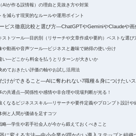
（AIが作る誤情報）の理由と見抜き方や対策
ットを減らす現実的なルールや運用ポイント
ビス徹底比較と選び方―ChatGPTやGeminiやClaudeや
テキストツール―目的別（リサーチや文章作成や要約）ベストな選び
画像や動画や音声ツール―ビジネスと趣味で納得の使い分け
違い―どこから料金を払うとリターンが大きいか
決めておきたい評価の軸やお試し活用法
間だけができること―AIに奪われない7職種＆身につけたい
仕事の共通点―関係性や感情や非合理や現場判断が光る！
て強くなるビジネススキル―リサーチや要件定義やプロンプト設計や
具体例と人間が価値を足すコツ
ア戦略―学生や若手社会人が今から鍛えておくべきこと
武器に変える方法―中小企業が躓かない導入ステップと組織