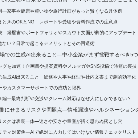
活用―家事や健康や買い物や旅行計画がもっと賢くなる具体例
使うときのOKとNG―レポートや受験や資料作成での注意点
技―経歴書やポートフォリオやスカウト文面が劇的にアップデート
と危ない？日常で起こるデメリットとその回避術
場での生成AI出来ること―中小企業がまず挑戦するべき5
ングを加速！企画書や提案資料やメルマガやSNS投稿で時短の裏技
の生成AI出来ること―総務や人事や経理や社内文書まで劇的効率化
ーやカスタマーサポートでの成功と限界
仕事編―最終判断や交渉やクレーム対応はなぜ人にしかできない？
裏側にせまるリスクや問題点―情報漏洩やハルシネーション
とリスクは表裏一体―速さや安さや量産が招く思わぬ落とし穴
リティ対策例―AIで絶対に入力してはいけない情報チェックリスト