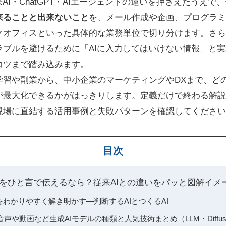
AI・ChatGPT・AIエージェントの違いを押さえたうえ
来ることと出来ないこと
を、メール作成や企画、プログラミ
クオフィスといった具体的な業務単位で切り分けます。さら
ラブルを避けるために「AIに入力してはいけない情報」と
コツまで踏み込みます。
学習や副業から、中小企業のマーケティングやDXまで、ど
が最大化できるかがはっきりします。定義だけで終わる解説
現場に直結する活用事例と失敗パターンを確認してください
目次
とをひと言で伝えるなら？従来AIとの違いをパッと図解イメ
いをわかりやすく解き明かす―判断するAIとつくるAI
声や動画など生成AIモデルの種類と人気技術まとめ（LLM・Diffus