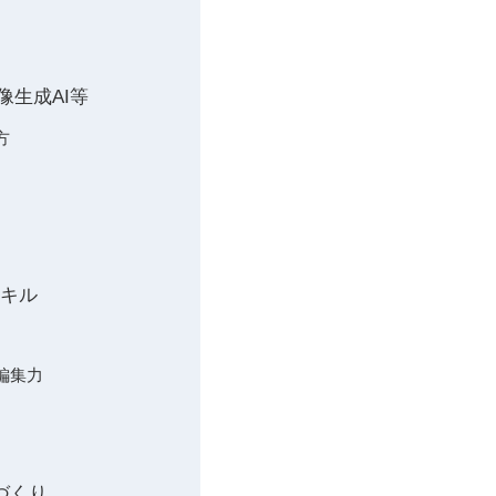
画像生成AI等
方
スキル
編集力
づくり