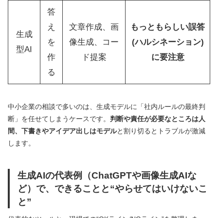
答
え
文章作成、画
もっともらしい誤答
生成
を
像生成、コー
(ハルシネーション)
型AI
作
ド提案
に要注意
る
中小企業の相談で多いのは、生成モデルに「社内ルールの最終判
断」を任せてしまうケースです。
判断や責任が必要なところは人
間、下書きやアイデア出しはモデル
と割り切るとトラブルが激減
します。
生成AIの代表例（ChatGPTや画像生成AIな
ど）で、できることと“やらせてはいけないこ
と”