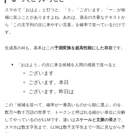
スマホで「おはよ」と打つと、「う」「ございます」「ー」が候
補に並ぶことがありますよね。あれは、過去の大量なテキストか
ら「この文字列の次に来やすい言葉」を確率で並べているだけで
す。
生成系のAIも、基本はこの
予測変換を超高性能にした存在
です。
「おはよう」の次に来る候補を人間の感覚で並べると
ございます
ございます。本日
ございます。昨日は
この「候補を並べて、確率が一番高いものから順に選ぶ」のを、
数万〜数十万語の世界で、トークンと呼ばれる細かい単位に分解
してやっているのがLLMです。違いは
スケールと文脈の長さ
で、
スマホは数文字先まで、LLMは数千文字先まで一気に見ながら予