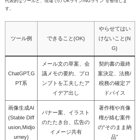
代表的なツールと、現場での“OKライン/NGライン”を整理しま
す。
やらせてはい
ツール例
できること(OK)
けないこと(N
G)
メール文の草案、会
契約書の最終
ChatGPT,G
議メモの要約、プロ
案決定、法務/
PT系
ンプトを工夫したア
税務の確定ア
イデア出し
ドバイス
画像生成AI
著作権や肖像
バナー案、イラスト
(Stable Diff
権が絡む案件
のたたき台、広告の
usion,Midjo
の“そのまま納
イメージ共有
urney)
品”