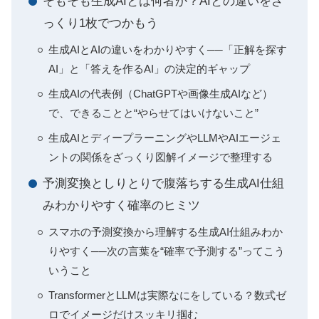
そもそも生成AIとは何者か？AIとの違いをざ
っくり1枚でつかもう
生成AIとAIの違いをわかりやすく──「正解を探す
AI」と「答えを作るAI」の決定的ギャップ
生成AIの代表例（ChatGPTや画像生成AIなど）
で、できることと“やらせてはいけないこと”
生成AIとディープラーニングやLLMやAIエージェ
ントの関係をざっくり図解イメージで整理する
予測変換としりとりで腹落ちする生成AI仕組
みわかりやすく確率のヒミツ
スマホの予測変換から理解する生成AI仕組みわか
りやすく──次の言葉を“確率で予測する”ってこう
いうこと
TransformerとLLMは実際なにをしている？数式ゼ
ロでイメージだけスッキリ掴む