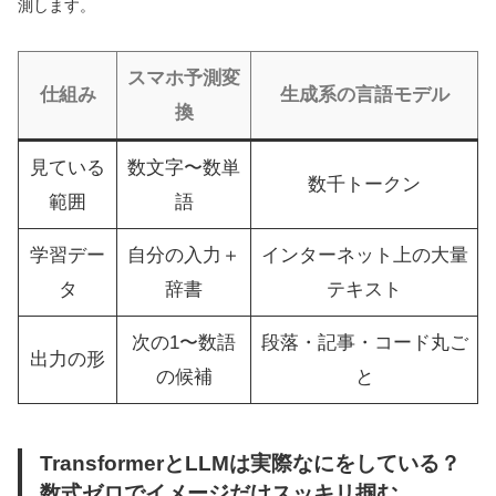
測します。
スマホ予測変
仕組み
生成系の言語モデル
換
見ている
数文字〜数単
数千トークン
範囲
語
学習デー
自分の入力＋
インターネット上の大量
タ
辞書
テキスト
次の1〜数語
段落・記事・コード丸ご
出力の形
の候補
と
TransformerとLLMは実際なにをしている？
数式ゼロでイメージだけスッキリ掴む