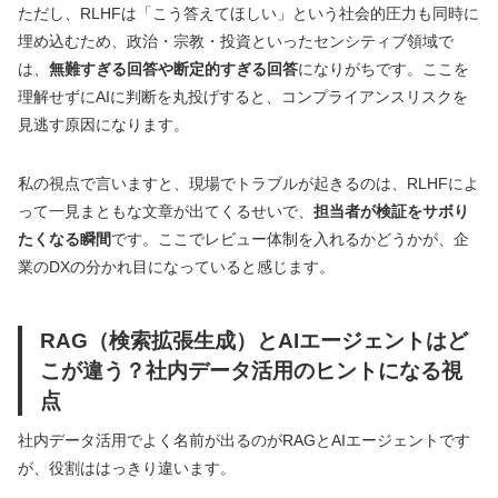
ただし、RLHFは「こう答えてほしい」という社会的圧力も同時に
埋め込むため、政治・宗教・投資といったセンシティブ領域で
は、
無難すぎる回答や断定的すぎる回答
になりがちです。ここを
理解せずにAIに判断を丸投げすると、コンプライアンスリスクを
見逃す原因になります。
私の視点で言いますと、現場でトラブルが起きるのは、RLHFによ
って一見まともな文章が出てくるせいで、
担当者が検証をサボり
たくなる瞬間
です。ここでレビュー体制を入れるかどうかが、企
業のDXの分かれ目になっていると感じます。
RAG（検索拡張生成）とAIエージェントはど
こが違う？社内データ活用のヒントになる視
点
社内データ活用でよく名前が出るのがRAGとAIエージェントです
が、役割ははっきり違います。