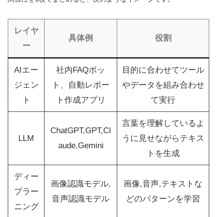
レイヤ
具体例
役割
ー
AIエー
社内FAQボッ
目的に合わせてツール
ジェン
ト、自動レポー
やデータを組み合わせ
ト
ト作成アプリ
て実行
言葉を理解しているよ
ChatGPT,GPT,Cl
LLM
うに見せながらテキス
aude,Gemini
トを生成
ディー
画像認識モデル,
画像,音声,テキストな
プラー
音声認識モデル
どのパターンを学習
ニング