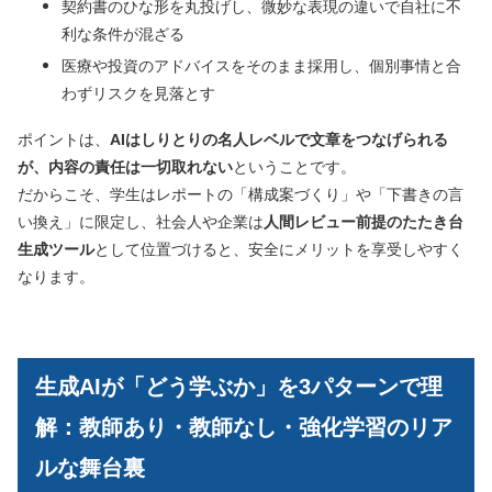
契約書のひな形を丸投げし、微妙な表現の違いで自社に不
利な条件が混ざる
医療や投資のアドバイスをそのまま採用し、個別事情と合
わずリスクを見落とす
ポイントは、
AIはしりとりの名人レベルで文章をつなげられる
が、内容の責任は一切取れない
ということです。
だからこそ、学生はレポートの「構成案づくり」や「下書きの言
い換え」に限定し、社会人や企業は
人間レビュー前提のたたき台
生成ツール
として位置づけると、安全にメリットを享受しやすく
なります。
生成AIが「どう学ぶか」を3パターンで理
解：教師あり・教師なし・強化学習のリア
ルな舞台裏