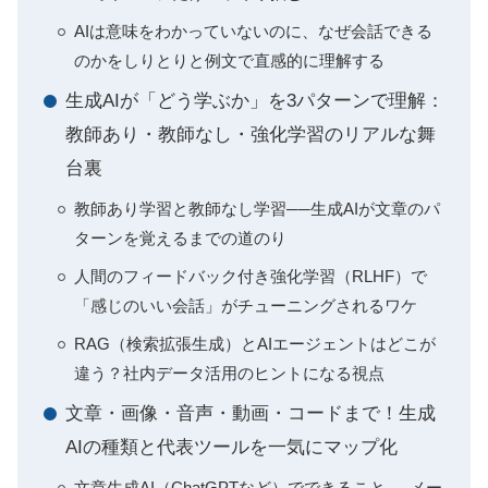
AIは意味をわかっていないのに、なぜ会話できる
のかをしりとりと例文で直感的に理解する
生成AIが「どう学ぶか」を3パターンで理解：
教師あり・教師なし・強化学習のリアルな舞
台裏
教師あり学習と教師なし学習──生成AIが文章のパ
ターンを覚えるまでの道のり
人間のフィードバック付き強化学習（RLHF）で
「感じのいい会話」がチューニングされるワケ
RAG（検索拡張生成）とAIエージェントはどこが
違う？社内データ活用のヒントになる視点
文章・画像・音声・動画・コードまで！生成
AIの種類と代表ツールを一気にマップ化
文章生成AI（ChatGPTなど）でできること──メー