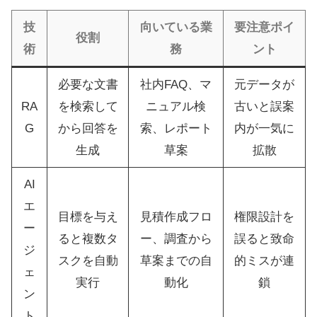
技
向いている業
要注意ポイ
役割
術
務
ント
必要な文書
社内FAQ、マ
元データが
RA
を検索して
ニュアル検
古いと誤案
G
から回答を
索、レポート
内が一気に
生成
草案
拡散
AI
エ
目標を与え
見積作成フロ
権限設計を
ー
ると複数タ
ー、調査から
誤ると致命
ジ
スクを自動
草案までの自
的ミスが連
ェ
実行
動化
鎖
ン
ト