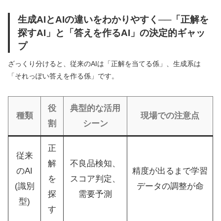
生成AIとAIの違いをわかりやすく──「正解を
探すAI」と「答えを作るAI」の決定的ギャッ
プ
ざっくり分けると、従来のAIは「正解を当てる係」、生成系は
「それっぽい答えを作る係」です。
役
典型的な活用
種類
現場での注意点
割
シーン
正
従来
解
不良品検知、
のAI
精度が出るまで学習
を
スコア判定、
(識別
データの調整が命
探
需要予測
型)
す