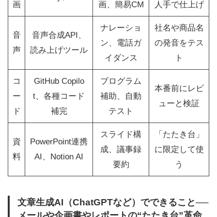
画
画、簡易CM
人手で仕上げ
ナレーショ
社名や商品名
音
音声合成API、
ン、電話ガ
の発音をテス
声
読み上げツール
イダンス
ト
コ
GitHub Copilo
プログラム
本番前にレビ
ー
t、各種コード
補助、自動
ューと検証
ド
補完
テスト
スライド構
「たたき台」
資
PowerPoint連携
成、議事録
に限定して使
料
AI、Notion AI
要約
う
文章生成AI（ChatGPTなど）でできること──
メールや企画書やレポートの“たたき台”革命