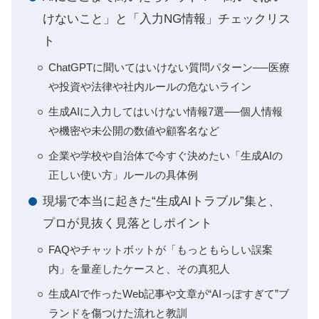
けないこと」と「入力NG情報」チェックリス
ト
ChatGPTに聞いてはいけない質問パターン──医療
や投資や法律や社内ルールの危ないライン
生成AIに入力してはいけない情報7選──個人情報
や機密や未公開の数値や顧客名など
企業や学校や自治体で今すぐ決めたい「生成AIの
正しい使い方」ルールの具体例
現場で本当に起きた“生成AIトラブル”集と、
プロが見抜く見落としポイント
FAQやチャットボットが「もっともらしい誤案
内」を量産したケースと、その真犯人
生成AIで作ったWeb記事や文章が“AIっぽすぎて”ブ
ランドを傷つけた流れと教訓