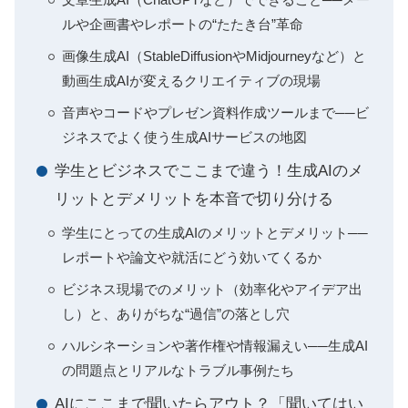
ルや企画書やレポートの“たたき台”革命
画像生成AI（StableDiffusionやMidjourneyなど）と
動画生成AIが変えるクリエイティブの現場
音声やコードやプレゼン資料作成ツールまで──ビ
ジネスでよく使う生成AIサービスの地図
学生とビジネスでここまで違う！生成AIのメ
リットとデメリットを本音で切り分ける
学生にとっての生成AIのメリットとデメリット──
レポートや論文や就活にどう効いてくるか
ビジネス現場でのメリット（効率化やアイデア出
し）と、ありがちな“過信”の落とし穴
ハルシネーションや著作権や情報漏えい──生成AI
の問題点とリアルなトラブル事例たち
AIにここまで聞いたらアウト？「聞いてはい