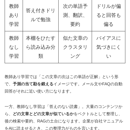
教師
次の単語予
ドリルが偏
答え付きドリ
あり
測、翻訳、
ると回答も
ルで勉強
学習
要約
偏る
教師
本棚をひたす
似た文章の
バイアスに
なし
ら読み込み分
クラスタリ
気づきにく
学習
類
ング
い
教師あり学習では「この文章の次はこの単語が正解」という形
で、
予測の当て勘を鍛える
イメージです。メール文やFAQの自動
回答がそれに近い使い方になります。
一方、教師なし学習は「答えのない読書」。大量のコンテンツか
ら、
どの文章とどの文章が似ているか
をベクトルとして整理し、
後の検索や要約、RAGの土台になります。企業が自社マニュアル
をAIに読ませるとき、この整理力がものを言います。