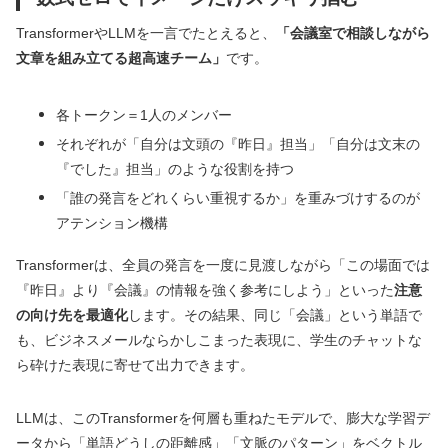
TransformerやLLMを一言でたとえると、
「会議室で相談しながら
文章を組み立てる超高速チーム」
です。
各トークン＝1人のメンバー
それぞれが「自分は文頭の『昨日』担当」「自分は文末の
『でした』担当」のような役割を持つ
「誰の発言をどれくらい重視するか」を重みづけするのが
アテンション機構
Transformerは、全員の発言を一度に見渡しながら「この場面では
『昨日』より『会議』の情報を強く参考にしよう」といった
注意
の向け先を最適化
します。その結果、同じ「会議」という単語で
も、ビジネスメールならかしこまった表現に、学生のチャットな
ら砕けた表現に寄せて出力できます。
LLMは、このTransformerを何層も重ねたモデルで、膨大な学習デ
ータから「単語どうしの距離感」「文脈のパターン」をベクトル