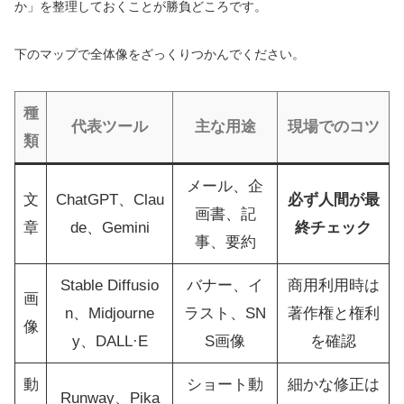
か」を整理しておくことが勝負どころです。
下のマップで全体像をざっくりつかんでください。
種
代表ツール
主な用途
現場でのコツ
類
メール、企
文
ChatGPT、Clau
必ず人間が最
画書、記
章
de、Gemini
終チェック
事、要約
Stable Diffusio
バナー、イ
商用利用時は
画
n、Midjourne
ラスト、SN
著作権と権利
像
y、DALL·E
S画像
を確認
動
ショート動
細かな修正は
Runway、Pika