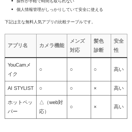
操作が手軽で時間も取られない
個人情報管理がしっかりしていて安全に使える
下記は主な無料人気アプリの比較テーブルです。
メンズ
髪色
安全
アプリ名
カメラ機能
対応
診断
性
YouCamメ
○
○
○
高い
イク
AI STYLIST
○
○
×
高い
ホットペッ
△（web対
○
×
高い
パー
応）