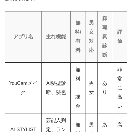
顔
無
男
写
料/
女
評
アプリ名
主な機能
真
有
対
価
診
料
応
断
無
非
料
常
YouCamメイ
AI髪型診
男
あ
＋
に
ク
断、髪色
女
り
課
高
金
い
芸能人判
無
男
あ
高
AI STYLIST
定、ラン