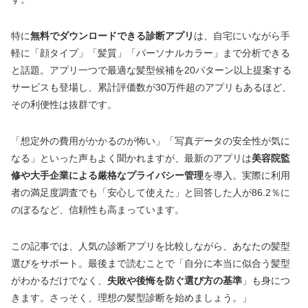
特に
無料でダウンロードできる診断アプリ
は、自宅にいながら手
軽に「顔タイプ」「髪質」「パーソナルカラー」まで分析できる
と話題。アプリ一つで最適な髪型候補を20パターン以上提案する
サービスも登場し、累計評価数が30万件超のアプリもあるほど、
その利便性は抜群です。
「想定外の費用がかかるのが怖い」「写真データの安全性が気に
なる」といった声もよく聞かれますが、最新のアプリは
美容院監
修や大手企業による厳格なプライバシー管理
を導入。実際に利用
者の満足度調査でも「安心して使えた」と回答した人が86.2％に
のぼるなど、信頼性も高まっています。
この記事では、人気の診断アプリを比較しながら、あなたの髪型
選びをサポート。最後まで読むことで「自分に本当に似合う髪型
がわかるだけでなく、
失敗や後悔を防ぐ選び方の基準
」も身につ
きます。さっそく、理想の髪型診断を始めましょう。」