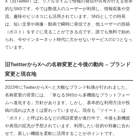
X（旧Twitter）は、リアルタイムで情報の発信や共有が行える世界
的なSNSです。今では数億人のユーザーが利用し、情報収集や交
流、趣味やビジネスにも活用されています。SNSとしての特長
は、短い文章や画像・動画で瞬時に発信でき、他ユーザーの投稿
（ポスト）をすぐに見ることができる点です。誰でも無料で始め
られ、今やインターネット時代に欠かせないサービスの1つとなっ
ています。
旧TwitterからXへの名称変更と今後の動向 – ブランド
変更と現在地
2023年にTwitterからXへと大幅なブランド転換が行われました。
名称変更の背景には、「単なるSNSから多機能なプラットフォー
ムへ進化する」方針があります。しかし、基本的な利用方法や投
稿の流れは大きくは変わっていません。現在も「ツイート」は
「ポスト」と呼ばれるなどの用語変更が進行中で、今後も新機能
や表現の拡充が予想されています。利用したい目的や対象に合わ
せて、新しい機能を柔軟に活用することがポイントです。