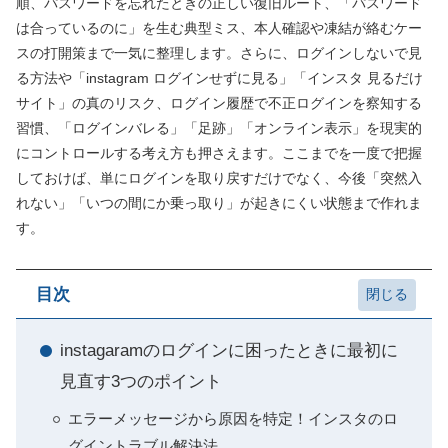
順、パスワードを忘れたときの正しい復旧ルート、「パスワード
は合っているのに」を生む典型ミス、本人確認や凍結が絡むケー
スの打開策まで一気に整理します。さらに、ログインしないで見
る方法や「instagram ログインせずに見る」「インスタ 見るだけ
サイト」の真のリスク、ログイン履歴で不正ログインを察知する
習慣、「ログインバレる」「足跡」「オンライン表示」を現実的
にコントロールする考え方も押さえます。ここまでを一度で把握
しておけば、単にログインを取り戻すだけでなく、今後「突然入
れない」「いつの間にか乗っ取り」が起きにくい状態まで作れま
す。
目次
instagaramのログインに困ったときに最初に
見直す3つのポイント
エラーメッセージから原因を特定！インスタのロ
グイントラブル解決法