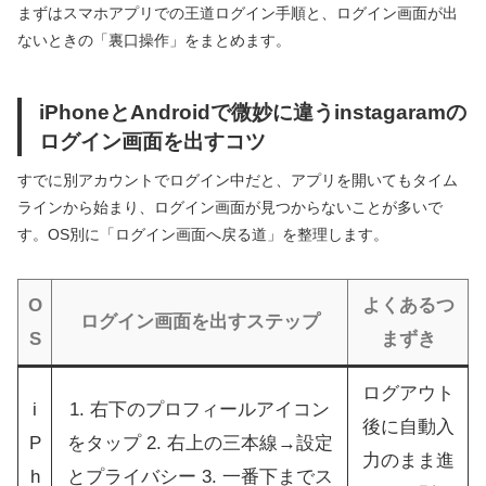
まずはスマホアプリでの王道ログイン手順と、ログイン画面が出
ないときの「裏口操作」をまとめます。
iPhoneとAndroidで微妙に違うinstagaramの
ログイン画面を出すコツ
すでに別アカウントでログイン中だと、アプリを開いてもタイム
ラインから始まり、ログイン画面が見つからないことが多いで
す。OS別に「ログイン画面へ戻る道」を整理します。
O
よくあるつ
ログイン画面を出すステップ
S
まずき
ログアウト
i
1. 右下のプロフィールアイコン
後に自動入
P
をタップ 2. 右上の三本線→設定
力のまま進
h
とプライバシー 3. 一番下までス