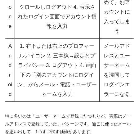
めて、別ア
o
クロールしログアウト 4. 表示さ
カウントに
n
れたログイン画面でアカウント情
入ってしま
e
報を
入力
う
A
1. 右下または右上のプロフィー
メールアド
n
ルアイコン 2. 三本線→設定とプ
レスとユー
d
ライバシー 3. ログアウト 4. 画面
ザーネーム
r
下の「別のアカウントにログイ
を混同して
oi
ン」からメール・電話・ユーザー
ログインエ
d
ネームを入力
ラーになる
特に多いのは「ユーザーネームで登録したつもりが、実際はメー
ルアドレスで登録していた」パターンです。過去に使ったメール
を思い出して、1つずつ試す価値があります。