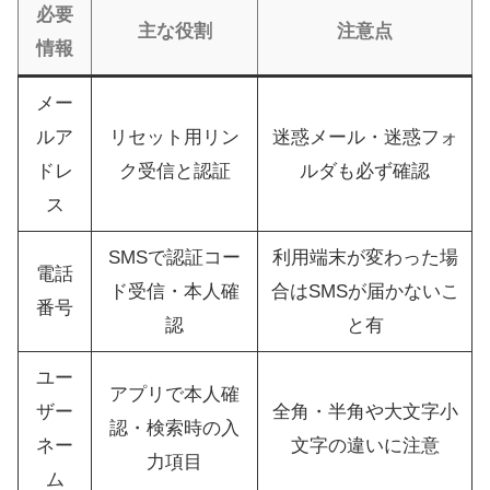
必要
主な役割
注意点
情報
メー
ルア
リセット用リン
迷惑メール・迷惑フォ
ドレ
ク受信と認証
ルダも必ず確認
ス
SMSで認証コー
利用端末が変わった場
電話
ド受信・本人確
合はSMSが届かないこ
番号
認
と有
ユー
アプリで本人確
ザー
全角・半角や大文字小
認・検索時の入
ネー
文字の違いに注意
力項目
ム