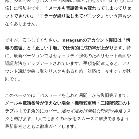
際、公式発表でもパスワード関連の問い合わせが昨年比で【約1.3
倍】に増加中です。
「メールも電話番号も変わってしまってリセ
ットできない」「エラーが繰り返し出てパニック」
という声も少
なくありません。
ですが、安心してください。
Instagramのアカウント復旧は「情
報の整理」と「正しい手順」で圧倒的に成功率が上がります。
特
に、最新バージョンではセキュリティ強化のためリセット画面や
認証方法もアップデートされています。手順を間違えると、アカ
ウント凍結や乗っ取りリスクもあるため、対応は「今すぐ」が鉄
則です。
このページでは「パスワードを忘れた瞬間」から復旧完了まで、
メールや電話番号が使えない場合・機種変更時・二段階認証のト
ラブル
まで多角的にカバー。
迷わず進めば無駄な時間や再発リス
クも防げます
。1人でも多くの不安をスムーズに解決できるよう、
最新事例とともに徹底ガイドします。