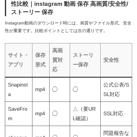
性比較｜instagram 動画 保存 高画質/安全性/
ストーリー 保存
Instagram動画のダウンロード時には、画質やファイル形式、安全
性が重要です。比較ポイントとしては次の通りです。
高画
サイト・
保存
ストーリ
質対
安全性
アプリ
形式
ー保存
応
Snapinst
公式公表/S
mp4
◯
◯
a
SL対応
SaveFro
△（要UR
mp4
◯
SSL対応
m
L確認）
問題報告な