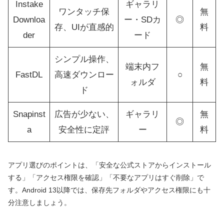
Instake
ギャラリ
ワンタッチ保
無
Downloa
ー・SDカ
◎
存、UIが直感的
料
der
ード
シンプル操作、
端末内フ
無
FastDL
高速ダウンロー
○
ォルダ
料
ド
Snapinst
広告が少ない、
ギャラリ
無
◎
a
安全性に定評
ー
料
アプリ選びのポイントは、「安全な公式ストアからインストール
する」「アクセス権限を確認」「不要なアプリはすぐ削除」で
す。Android 13以降では、保存先フォルダやアクセス権限にも十
分注意しましょう。