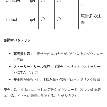
ahasave
mp4
◯
◯
し
広告多め注
Inflact
mp4
◯
◯
意
強調すべきメリット
高画質対応
：主要サービスの大半が1080p以上でダウンロー
ド可能
ストーリー・リール保存
：ほぼ全てのサイトでストーリー
やIGTVにも対応
安全性
が重視され、SSL対応や広告ブロックでリスク軽減
安全に活用するには、怪しい広告やダウンロードボタンの多重表
示、偽サイトへの誘導に注意することが大切です。