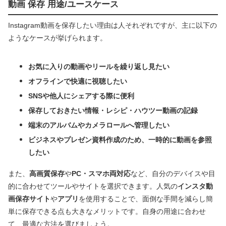
動画 保存 用途/ユースケース
Instagram動画を保存したい理由は人それぞれですが、主に以下の
ようなケースが挙げられます。
お気に入りの動画やリールを繰り返し見たい
オフラインで快適に視聴したい
SNSや他人にシェアする際に便利
保存しておきたい情報・レシピ・ハウツー動画の記録
端末のアルバムやカメラロールへ管理したい
ビジネスやプレゼン資料作成のため、一時的に動画を参照
したい
また、
高画質保存
や
PC・スマホ両対応
など、自分のデバイスや目
的に合わせてツールやサイトを選択できます。人気の
インスタ動
画保存サイト
や
アプリ
を使用することで、面倒な手間を減らし簡
単に保存できる点も大きなメリットです。自身の用途に合わせ
て、最適な方法を選びましょう。