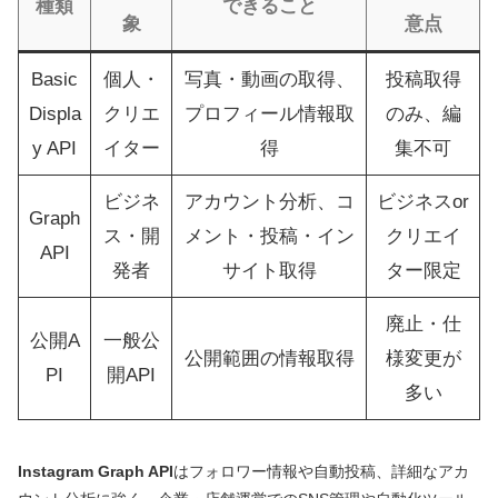
種類
できること
象
意点
Basic
個人・
写真・動画の取得、
投稿取得
Displa
クリエ
プロフィール情報取
のみ、編
y API
イター
得
集不可
ビジネ
アカウント分析、コ
ビジネスor
Graph
ス・開
メント・投稿・イン
クリエイ
API
発者
サイト取得
ター限定
廃止・仕
公開A
一般公
公開範囲の情報取得
様変更が
PI
開API
多い
Instagram Graph API
はフォロワー情報や自動投稿、詳細なアカ