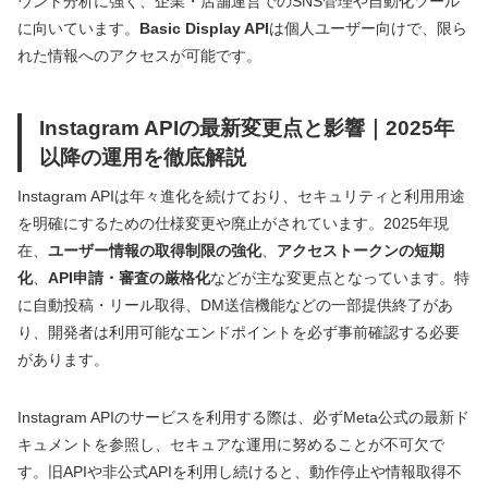
ウント分析に強く、企業・店舗運営でのSNS管理や自動化ツール
に向いています。
Basic Display API
は個人ユーザー向けで、限ら
れた情報へのアクセスが可能です。
Instagram APIの最新変更点と影響｜2025年
以降の運用を徹底解説
Instagram APIは年々進化を続けており、セキュリティと利用用途
を明確にするための仕様変更や廃止がされています。2025年現
在、
ユーザー情報の取得制限の強化
、
アクセストークンの短期
化
、
API申請・審査の厳格化
などが主な変更点となっています。特
に自動投稿・リール取得、DM送信機能などの一部提供終了があ
り、開発者は利用可能なエンドポイントを必ず事前確認する必要
があります。
Instagram APIのサービスを利用する際は、必ずMeta公式の最新ド
キュメントを参照し、セキュアな運用に努めることが不可欠で
す。旧APIや非公式APIを利用し続けると、動作停止や情報取得不