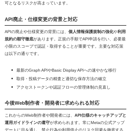
可となるリスクが高まっています。
API廃止・仕様変更の背景と対応
APIの廃止や仕様変更の背景には、
個人情報保護規制の強化
や
利用
規約の順守徹底
があります。正規の手順でAPI申請を行い、必要最
小限のスコープで認証・取得することが重要です。主要な対応策
は以下の通りです。
最新のGraph APIやBasic Display APIへの速やかな移行
取得・投稿データの精査と適切な保存方法の確立
アクセストークンや認証フローの管理体制の見直し
今後Web制作者・開発者に求められる対応
これからのWeb制作者や開発者には、
API仕様のキャッチアップと
運用ガイドラインの遵守
が求められます。常にMetaの公式アップ
デートに目を通し、禁止行為や利用停止のリスク回避を徹底する