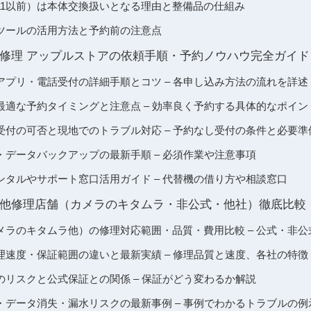
ne11以前）は本体交換扱いとなる理由と整備品の仕組み
ツールの活用方法と予約前の注意点
ガラス修理 アップルストアの依頼手順・予約ノウハウ完全ガイド
アプリ・電話受付の詳細手順とコツ – 各申し込み方法の流れを詳述
最適な予約タイミングと注意点 – 効率良く予約する具体的なポイン
受付の可否と現地でのトラブル対応 – 予約なし受付の条件と必要準
・データバックアップの最新手順 – 必須作業や注意事項
ンタルやサポート窓口活用ガイド – 代替機の借り方や相談窓口
他修理店舗（カメラのキタムラ・非公式・他社）徹底比較
メラのキタムラ他）の修理対応範囲・品質・費用比較 – 公式・非
理速度・保証範囲の違いと最新実績 – 修理品質と速度、各社の特徴
のリスクと公式保証との関係 – 保証がどう変わるか解説
・データ消失・漏水リスクの最新事例 – 事例でわかるトラブルの例