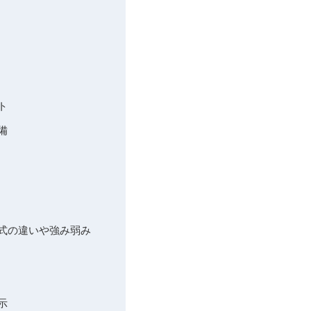
ト
備
公式の違いや強み弱み
示