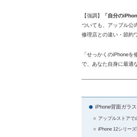
【強調】
「自分のiPh
ついても、アップル公
修理店との違い・節約
「せっかくのiPhon
で、あなた自身に最適
iPhone背面ガ
アップルストアで
iPhone 12シ