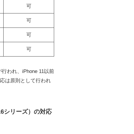
可
可
可
可
れ、iPhone 11以前
応は原則として行われ
e16シリーズ）の対応