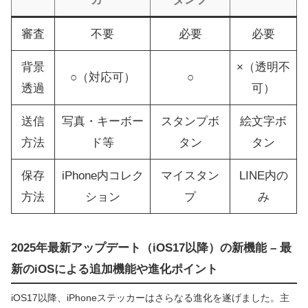
審査
不要
必要
必要
背景
×（透明不
○（対応可）
○
透過
可）
送信
写真・キーボー
スタンプボ
絵文字ボ
方法
ド等
タン
タン
保存
iPhone内コレク
マイスタン
LINE内の
方法
ション
プ
み
2025年最新アップデート（iOS17以降）の新機能 – 最
新のiOSによる追加機能や進化ポイント
iOS17以降、iPhoneステッカーはさらなる進化を遂げました。主