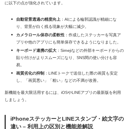
に以下の点が強化されています。
自動背景透過の精度向上
：AIによる輪郭認識が精細にな
り、背景が白く残る現象が大幅に減少。
カメラロール保存の柔軟性
：作成したステッカーを写真ア
プリや他のアプリにも簡単保存できるようになりました。
キーボード連携の拡大
：Simejiなどの外部キーボードからの
貼り付けがよりスムーズになり、SNS間の使い分けも容
易。
画質劣化の抑制
：LINEトークで送信した際の画質も安定
し、「画質悪い」「粗い」などの不満が改善。
新機能を最大限活用するには、iOSやLINEアプリの最新版を利用
しましょう。
iPhoneステッカーとLINEスタンプ・絵文字の
違い – 利用上の区別と機能差解説