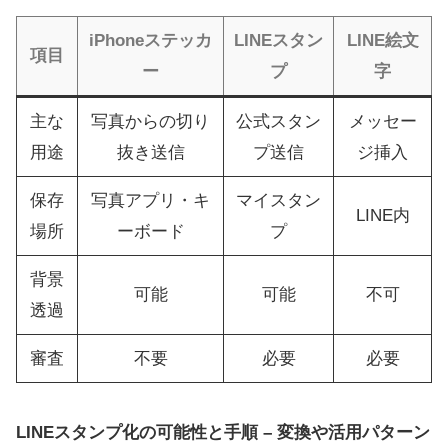
iPhoneステッカ
LINEスタン
LINE絵文
項目
ー
プ
字
主な
写真からの切り
公式スタン
メッセー
用途
抜き送信
プ送信
ジ挿入
保存
写真アプリ・キ
マイスタン
LINE内
場所
ーボード
プ
背景
可能
可能
不可
透過
審査
不要
必要
必要
LINEスタンプ化の可能性と手順 – 変換や活用パターン