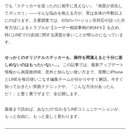
でも『ステッカーを送ったのに相手に見えない』『画質が劣化し
てガッカリ』――そんな悩みを抱える方が、実は全体の半数以上
にのぼります。主要調査では、iOSのバージョン非対応や誤った共
有方法によるトラブルが【ユーザー相談事例の約44％】を占め、
特に
LINEでの送信
に関する課題が多いことが明らかになっていま
す。
せっかくのオリジナルステッカーも、操作を間違えると十分に楽
しめないのはもったいない…。
この記事では、最新アップデート
情報から画質維持術、意外と知らない使い方まで、実際にiPhone
とLINEを毎日使いこなす編集チームが分かりやすく解説。今すぐ
知っておきたい実践テクニックや、「こんな方法があったん
だ！」と驚く裏ワザまで、全公開します。
最後まで読めば、あなたの“伝わる”LINEコミュニケーションが、
もっと自由に、もっと楽しく変わります。