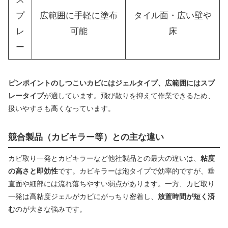
プ
広範囲に手軽に塗布
タイル面・広い壁や
レ
可能
床
ー
ピンポイントのしつこいカビにはジェルタイプ、広範囲にはスプ
レータイプ
が適しています。飛び散りを抑えて作業できるため、
扱いやすさも高くなっています。
競合製品（カビキラー等）との主な違い
カビ取り一発とカビキラーなど他社製品との最大の違いは、
粘度
の高さと即効性
です。カビキラーは泡タイプで効率的ですが、垂
直面や細部には流れ落ちやすい弱点があります。一方、カビ取り
一発は高粘度ジェルがカビにがっちり密着し、
放置時間が短く済
む
のが大きな強みです。