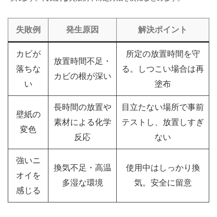
失敗例
発生原因
解決ポイント
カビが
所定の放置時間を守
放置時間不足・
落ちな
る。しつこい場合は再
カビの根が深い
い
塗布
長時間の放置や
目立たない場所で事前
壁紙の
素材による化学
テストし、放置しすぎ
変色
反応
ない
強いニ
換気不足・高温
使用中はしっかり換
オイを
多湿な環境
気。安全に留意
感じる