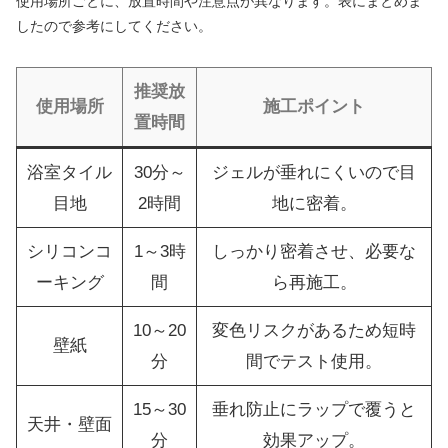
使用場所ごとに、放置時間や注意点が異なります。表にまとめま
したので参考にしてください。
推奨放
使用場所
施工ポイント
置時間
浴室タイル
30分～
ジェルが垂れにくいので目
目地
2時間
地に密着。
シリコンコ
1～3時
しっかり密着させ、必要な
ーキング
間
ら再施工。
10～20
変色リスクがあるため短時
壁紙
分
間でテスト使用。
15～30
垂れ防止にラップで覆うと
天井・壁面
分
効果アップ。