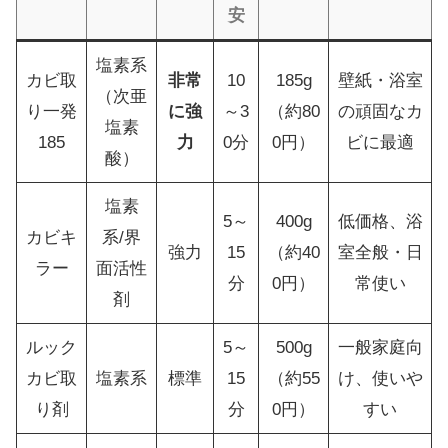
安
塩素系
カビ取
非常
10
185g
壁紙・浴室
（次亜
り一発
に強
～3
（約80
の頑固なカ
塩素
185
力
0分
0円）
ビに最適
酸）
塩素
5～
400g
低価格、浴
カビキ
系/界
強力
15
（約40
室全般・日
ラー
面活性
分
0円）
常使い
剤
ルック
5～
500g
一般家庭向
カビ取
塩素系
標準
15
（約55
け、使いや
り剤
分
0円）
すい