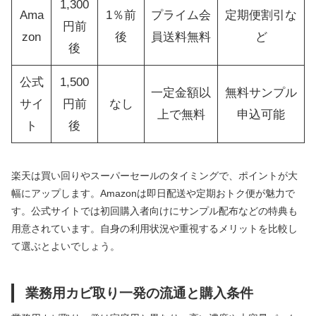
1,300
Ama
1％前
プライム会
定期便割引な
円前
zon
後
員送料無料
ど
後
公式
1,500
一定金額以
無料サンプル
サイ
円前
なし
上で無料
申込可能
ト
後
楽天は買い回りやスーパーセールのタイミングで、ポイントが大
幅にアップします。Amazonは即日配送や定期おトク便が魅力で
す。公式サイトでは初回購入者向けにサンプル配布などの特典も
用意されています。自身の利用状況や重視するメリットを比較し
て選ぶとよいでしょう。
業務用カビ取り一発の流通と購入条件