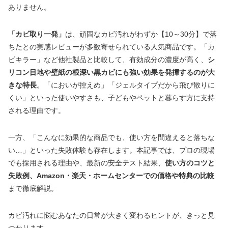
ありません。
「カビ取り一発」
は、頑固なカビ汚れがわずか【10～30分】で落
ちたとの実感レビューが多数寄せられている人気商品です。「カ
ビキラー」など他社製品と比較して、有効成分の濃度が高く、
シ
リコン目地や壁紙の根深い黒カビにも強い効果を発揮するのが大
きな特長
。「においが控えめ」「ジェルタイプだから飛び散りに
くい」といった使いやすさも、子どもやペットと暮らす方に支持
される理由です。
一方、「こんなに効果的な商品でも、使い方を間違えると落ちな
い…」といった失敗体験も存在します。本記事では、プロの現場
でも採用される理由や、最新の安全テスト結果、
使い方のコツと
失敗例、Amazon・楽天・ホームセンターでの価格や特典の比較
まで徹底解説。
カビ汚れに悩むあなたの日常が大きく変わるヒントが、きっと見