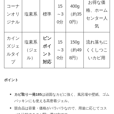
お得な価
コーナ
15
400g
格、ホーム
ンオリ
塩素系
標準
～3
（約35
センター人
ジナル
0分
0円）
気
カイン
ピン
塩素系
15
150g
流れ落ちに
ズジェ
ポイ
（ジェ
～3
（約49
くくしつこ
ルタイ
ント
ル）
0分
8円）
いカビ用
プ
対応
ポイント
カビ取り一発185
は頑固なカビに強く、風呂場や壁紙、ゴム
パッキンにも使える高密着ジェル。
競合品は容量・価格がバラバラなので、用途に応じてコス