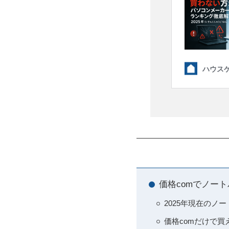
価格comでノー
2025年現在のノ
価格comだけで