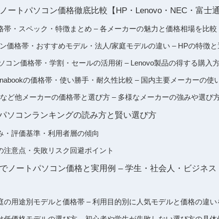
ートパソコン価格徹底比較【HP・Lenovo・NEC・富士通・De
格帯・スペック・特徴まとめ – 各メーカーの魅力と価格相場を比較
ン価格帯・おすすめモデル・法人/家庭モデルの違い – HPの特徴
トパソコン価格帯・学割・セールの活用術 – Lenovo製品の得する購入
ynabookの価格帯・使い勝手・耐久性比較 – 国内主要メーカーの
・VAIOなど他メーカーの価格帯と選び方 – 多様なメーカーの強みや選び
トパソコンランキングの読み方と賢い選び方
み・評価基準・利用者層の傾向
の注意点・失敗リスク回避ポイント
でノートパソコン価格と実用例 – 学生・社会人・ビジネ
庭の用途別モデルと価格帯 – 利用目的別に人気モデルと価格の違い
け低価格モデルの選び方 – 初心者や学生が失敗しない選び方の具体