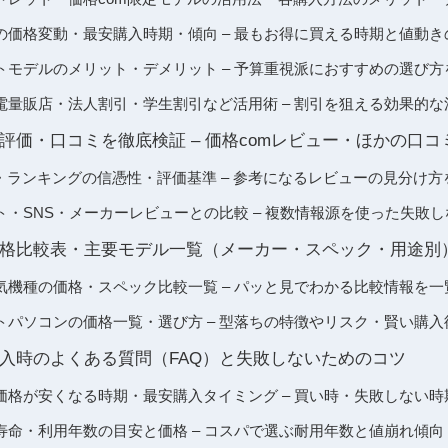
の価格変動・最安購入時期・傾向 – 最もお得に買える時期と値動き
トモデルのメリット・デメリット – 予算重視派におすすめの選び方
電量販店・法人割引・学生割引など活用術 – 割引を狙える効果的な
評価・口コミを徹底検証 – 価格comレビュー・ほかの口
・ランキングの信憑性・評価基準 – 参考になるレビューの見分け方
・SNS・メーカーレビューとの比較 – 複数情報源を使った失敗
格比較表・主要モデル一覧（メーカー・スペック・用途別
気機種の価格・スペック比較一覧 – パッと見でわかる比較情報を一
トパソコンの価格一覧・選び方 – 型落ちの特徴やリスク・賢い購入
入時のよくある質問（FAQ）と失敗しないためのコツ
価格が安くなる時期・最安購入タイミング – 買い時・失敗しない時
寿命・利用年数の目安と価格 – コスパで選ぶ耐用年数と値崩れ傾向