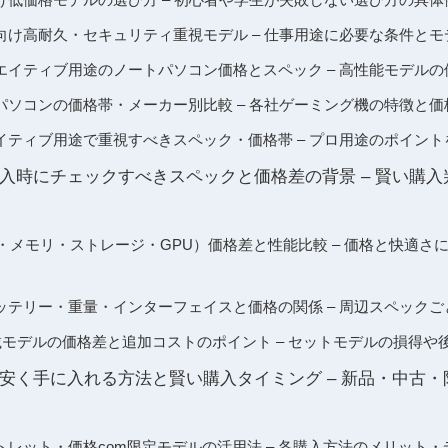
向け高耐久・セキュリティ重視モデル – 仕事用途に必要な条件とモ
エイティブ用途のノートパソコン価格とスペック – 高性能モデルの
パソコンの価格帯・メーカー別比較 – 各社ゲーミング機の特徴と価
イティブ用途で重視すべきスペック・価格帯 – プロ用途のポイン
入時にチェックすべきスペックと価格差の背景 – 賢い購
・メモリ・ストレージ・GPU）価格差と性能比較 – 価格と快適さ
ッテリー・重量・インターフェイスと価格の関係 – 周辺スペック
非搭載モデルの価格差と追加コストのポイント – セットモデルの損得
安く手に入れる方法と賢い購入タイミング – 新品・中古
レット・価格com限定モデルの活用法 – 各購入方法のメリット