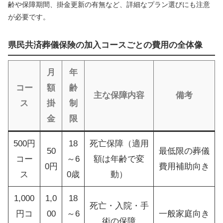
齢や保障期間、掛金更新の有無など、詳細なプラン選びにも注意
が必要です。
県民共済葬儀保険の加入コースごとの費用の全体像
月
年
コー
額
齢
主な保障内容
備考
ス
掛
制
金
限
500円
18
死亡保障（適用
50
最低限の葬儀
コー
～6
額は年齢で変
0円
費用補助向き
ス
0歳
動）
1,000
1,0
18
死亡・入院・手
円コ
00
～6
一般家庭向き
術の保障