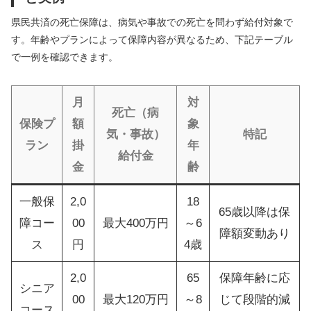
県民共済の死亡保障は、病気や事故での死亡を問わず給付対象で
す。年齢やプランによって保障内容が異なるため、下記テーブル
で一例を確認できます。
月
対
死亡（病
保険プ
額
象
気・事故）
特記
ラン
掛
年
給付金
金
齢
一般保
2,0
18
65歳以降は保
障コー
00
最大400万円
～6
障額変動あり
ス
円
4歳
2,0
65
保障年齢に応
シニア
00
最大120万円
～8
じて段階的減
コース