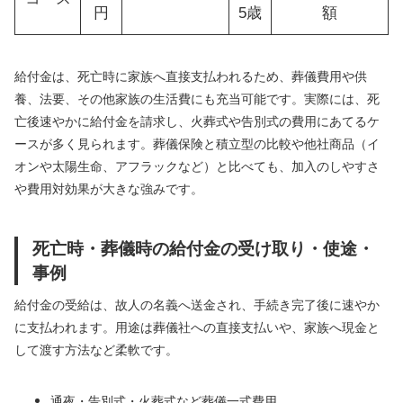
円
5歳
額
給付金は、死亡時に家族へ直接支払われるため、葬儀費用や供
養、法要、その他家族の生活費にも充当可能です。実際には、死
亡後速やかに給付金を請求し、火葬式や告別式の費用にあてるケ
ースが多く見られます。葬儀保険と積立型の比較や他社商品（イ
オンや太陽生命、アフラックなど）と比べても、加入のしやすさ
や費用対効果が大きな強みです。
死亡時・葬儀時の給付金の受け取り・使途・
事例
給付金の受給は、故人の名義へ送金され、手続き完了後に速やか
に支払われます。用途は葬儀社への直接支払いや、家族へ現金と
して渡す方法など柔軟です。
通夜・告別式・火葬式など葬儀一式費用