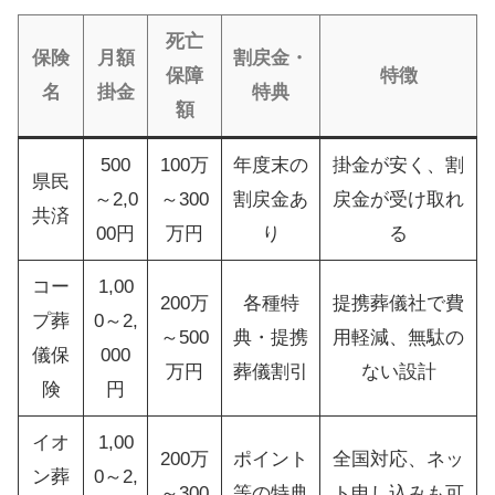
死亡
保険
月額
割戻金・
保障
特徴
名
掛金
特典
額
500
100万
年度末の
掛金が安く、割
県民
～2,0
～300
割戻金あ
戻金が受け取れ
共済
00円
万円
り
る
コー
1,00
200万
各種特
提携葬儀社で費
プ葬
0～2,
～500
典・提携
用軽減、無駄の
儀保
000
万円
葬儀割引
ない設計
険
円
イオ
1,00
200万
ポイント
全国対応、ネッ
ン葬
0～2,
～300
等の特典
ト申し込みも可