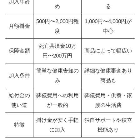
加入年齢
め
る
500円〜2,000円程
1,000円〜4,000円が
月額掛金
度
中心
死亡共済金10万
保障金額
商品によって幅広い
円〜200万円
簡単な健康告知の
詳細な健康審査あり
加入条件
み
商品も
給付金の
葬儀費用への利用
葬儀費用・供養・家
使い道
が一般的
族の生活費
掛け金が安く手軽
独自サポートや積立
特徴
に加入
機能あり