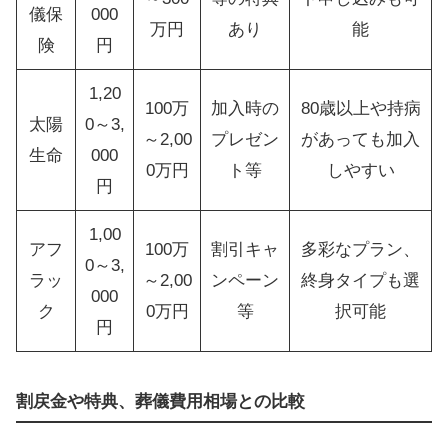
儀保
000
万円
あり
能
険
円
1,20
100万
加入時の
80歳以上や持病
太陽
0～3,
～2,00
プレゼン
があっても加入
生命
000
0万円
ト等
しやすい
円
1,00
アフ
100万
割引キャ
多彩なプラン、
0～3,
ラッ
～2,00
ンペーン
終身タイプも選
000
ク
0万円
等
択可能
円
割戻金や特典、葬儀費用相場との比較