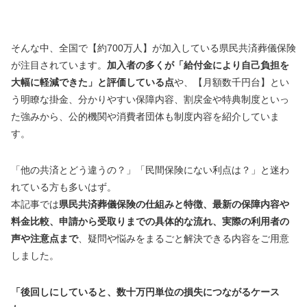
そんな中、全国で【約700万人】が加入している県民共済葬儀保険
が注目されています。
加入者の多くが「給付金により自己負担を
大幅に軽減できた」と評価している点
や、【月額数千円台】とい
う明瞭な掛金、分かりやすい保障内容、割戻金や特典制度といっ
た強みから、公的機関や消費者団体も制度内容を紹介していま
す。
「他の共済とどう違うの？」「民間保険にない利点は？」と迷わ
れている方も多いはず。
本記事では
県民共済葬儀保険の仕組みと特徴、最新の保障内容や
料金比較、申請から受取りまでの具体的な流れ、実際の利用者の
声や注意点まで
、疑問や悩みをまるごと解決できる内容をご用意
しました。
「後回しにしていると、数十万円単位の損失につながるケース