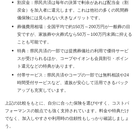
割戻金：県民共済は毎年の決算で剰余があれば配当金（割
戻金）を加入者に還元します。これは他社の多くの民間葬
儀保険には見られない大きなメリットです。
葬儀費用相場：全国平均で約150万～200万円が一般葬の目
安ですが、家族葬や火葬式なら50万～100万円未満に抑える
ことも可能です。
特典：県民共済の一部では提携葬儀社の利用で優待サービ
スが受けられるほか、コープやイオンも会員割引・ポイン
ト還元などの特典があります。
付帯サービス：県民共済やコープの一部では無料相談や24
時間受付サービスなど、遺族が安心して活用できるバック
アップも充実しています。
上記の比較をもとに、自分に合った保険を選びやすく、コストパ
フォーマンスの観点でも強く支持されています。料金や特典だけ
でなく、加入しやすさや利用時の信頼性もしっかり確認しましょ
う。