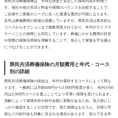
県民共済葬儀保険は、手頃な掛金と安定した保障内容が特徴で
す。他社や他の共済と料金や保障のバランスを比較することで、
ご自身やご家族のニーズに合った最適な選択が可能になります。
近年は葬儀費用の相場が高騰していますが、県民共済は基本的な
コースからオプションまで複数用意されており、年代やライフス
テージごとの保障にも対応しています。葬儀にかかる費用の目安
や実際の保険活用例を理解することで、安心して家族を守る備え
につなげることができます。
県民共済葬儀保険の月額費用と年代・コース
別の詳細
県民共済葬儀保険の掛金は、年代や選択するコースによって異な
ります。一般的には月額500円から2,000円程度が多く、40代や50
代は2,000円コースを選ぶことでより手厚い保障を受けられます。
加齢によって保障内容や給付金額に変動があるため、加入前にし
っかり確認することが大切です。死亡保障はもちろん、日帰り手
術などの給付金も対象に含まれる場合があります。加入できる年