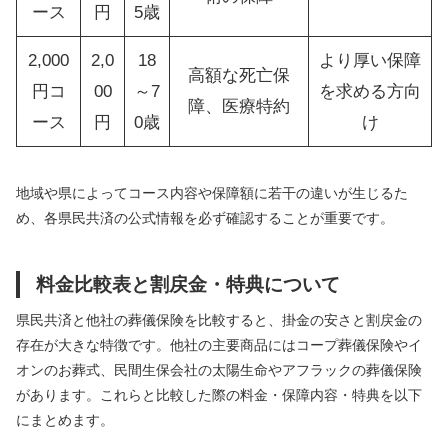
ース
円
5歳
2,000
2,0
18
より厚い保障
高額な死亡保
円コ
00
～7
を求める方向
障、医療特約
ース
円
0歳
け
地域や県によってコース内容や保障額に若干の違いが生じるた
め、各県民共済の公式情報を必ず確認することが重要です。
料金比較表と割戻金・特典について
県民共済と他社の葬儀保険を比較すると、掛金の安さと割戻金の
存在が大きな特徴です。他社の主要商品にはコープ葬儀保険やイ
オンのお葬式、民間生保会社の太陽生命やアフラックの葬儀保険
があります。これらと比較した際の料金・保障内容・特典を以下
にまとめます。