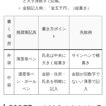
ど大字漢数字で記載。
金額記入例：「金五千円」（縦書き）
書
く
書き方ポイン
推奨筆記具
失敗例
場
ト
所
外
氏名は中央に
サインペンで横
薄墨筆ペン
袋
大きく縦書き
書き
濃墨筆ペ
金額・住所・
金額が旧数字で
中
ン・ボール
氏名を明瞭に
ない／薄墨で記
袋
ペン
記入
入