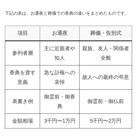
下記の表は、お通夜と葬儀での香典の違いをまとめたものです。
項目
お通夜
葬儀・告別式
主に近親者や
親族、友人・関係者
参列者層
知人
全般
香典を渡す
急な訃報への
故人への最終の弔意
意義
哀悼
御霊前・御香
表書き例
御霊前・御仏前
典
金額相場
3千円〜1万円
5千円〜2万円