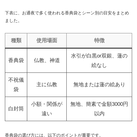
下表に、お通夜で多く使われる香典袋とシーン別の目安をまとめ
ました。
種類
使用場面
特徴
水引が白黒or双銀、蓮の
香典袋
仏教、神道
絵なし
不祝儀
主に仏教
無地または蓮の絵あり
袋
小額・関係が
無地、簡素で金額3000円
白封筒
遠い
以内
香典袋の選び方には、以下のポイントが重要です。