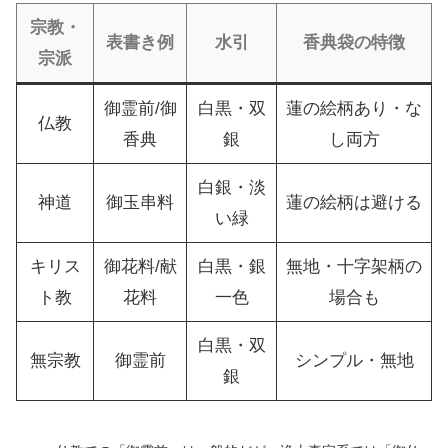
宗教・
表書き例
水引
香典袋の特徴
宗派
御霊前/御
白黒・双
蓮の絵柄あり・な
仏教
香典
銀
し両方
白銀・淡
神道
御玉串料
蓮の絵柄は避ける
い緑
キリス
御花料/献
白黒・銀
無地・十字架柄の
ト教
花料
一色
場合も
白黒・双
無宗教
御霊前
シンプル・無地
銀