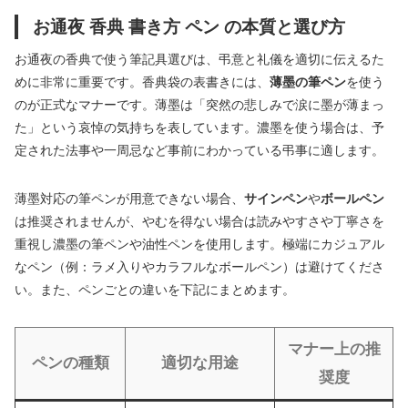
お通夜 香典 書き方 ペン の本質と選び方
お通夜の香典で使う筆記具選びは、弔意と礼儀を適切に伝えるた
めに非常に重要です。香典袋の表書きには、
薄墨の筆ペン
を使う
のが正式なマナーです。薄墨は「突然の悲しみで涙に墨が薄まっ
た」という哀悼の気持ちを表しています。濃墨を使う場合は、予
定された法事や一周忌など事前にわかっている弔事に適します。
薄墨対応の筆ペンが用意できない場合、
サインペン
や
ボールペン
は推奨されませんが、やむを得ない場合は読みやすさや丁寧さを
重視し濃墨の筆ペンや油性ペンを使用します。極端にカジュアル
なペン（例：ラメ入りやカラフルなボールペン）は避けてくださ
い。また、ペンごとの違いを下記にまとめます。
マナー上の推
ペンの種類
適切な用途
奨度