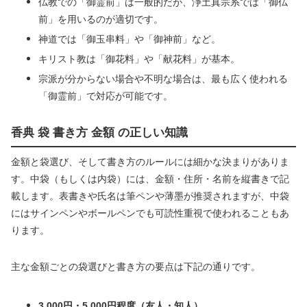
仏教での「御霊前」は一般的だが、浄土真宗系では「御仏
前」を用いるのが適切です。
神道では「御玉串料」や「御神前」など。
キリスト教は「御花料」や「献花料」が基本。
宗派が分からない場合や不明な場合は、最も広く使われる
「御霊前」で対応が可能です。
香典 袋 書き方 金額 の正しい知識
金額と袋選び、そして書き方のルールには細かな決まりがありま
す。中袋（もしくは内袋）には、金額・住所・名前を縦書きで記
載します。表書きや氏名は筆ペンや薄墨が推奨されますが、中袋
にはサインペンやボールペンでも可読性重視で使われることもあ
ります。
主な金額ごとの袋選びと書き方の要点は下記の通りです。
3,000円・5,000円程度（友人・知人）