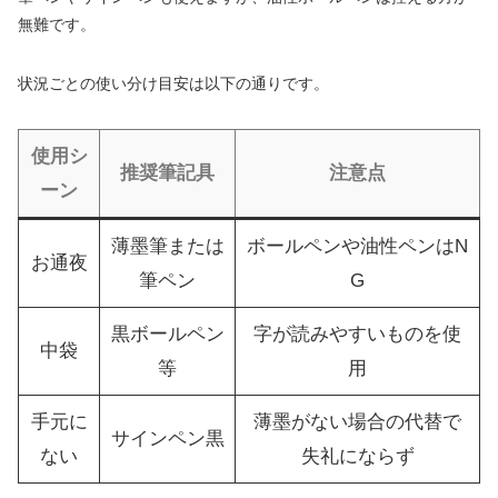
無難です。
状況ごとの使い分け目安は以下の通りです。
使用シ
推奨筆記具
注意点
ーン
薄墨筆または
ボールペンや油性ペンはN
お通夜
筆ペン
G
黒ボールペン
字が読みやすいものを使
中袋
等
用
手元に
薄墨がない場合の代替で
サインペン黒
ない
失礼にならず