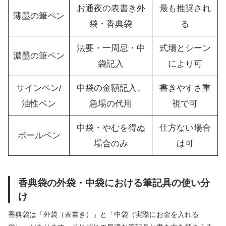
お通夜の表書き外
最も推奨され
薄墨の筆ペン
袋・香典袋
る
法要・一周忌・中
式場とシーン
濃墨の筆ペン
袋記入
により可
サインペン/
中袋の金額記入、
書きやすさ重
油性ペン
急場の代用
視で可
中袋・やむを得ぬ
仕方ない場合
ボールペン
場合のみ
は可
香典袋の外袋・中袋における筆記具の使い分
け
香典袋は「外袋（表書き）」と「中袋（実際にお金を入れる