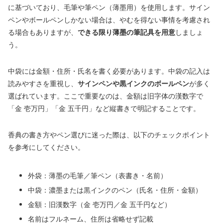
に基づいており、毛筆や筆ペン（薄墨用）を使用します。サイン
ペンやボールペンしかない場合は、やむを得ない事情を考慮され
る場合もありますが、
できる限り薄墨の筆記具を用意
しましょ
う。
中袋には金額・住所・氏名を書く必要があります。中袋の記入は
読みやすさを重視し、
サインペンや黒インクのボールペン
が多く
選ばれています。ここで重要なのは、金額は旧字体の漢数字で
「金 壱万円」「金 五千円」など縦書きで明記することです。
香典の書き方やペン選びに迷った際は、以下のチェックポイント
を参考にしてください。
外袋：薄墨の毛筆／筆ペン（表書き・名前）
中袋：濃墨または黒インクのペン（氏名・住所・金額）
金額：旧漢数字（金 壱万円／金 五千円など）
名前はフルネーム、住所は省略せず記載