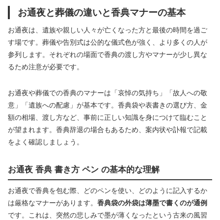
お通夜と葬儀の違いと香典マナーの基本
お通夜は、遺族や親しい人々が亡くなった方と最後の時間を過ご
す場です。葬儀や告別式は公的な儀式色が強く、より多くの人が
参列します。それぞれの場面で香典の渡し方やマナーが少し異な
るため注意が必要です。
お通夜や葬儀での香典のマナーは「哀悼の気持ち」「故人への敬
意」「遺族への配慮」が基本です。香典袋や表書きの選び方、金
額の相場、渡し方など、事前に正しい知識を身につけて臨むこと
が望まれます。香典辞退の場合もあるため、案内状や訃報で記載
をよく確認しましょう。
お通夜 香典 書き方 ペン の基本的な理解
お通夜で香典を包む際、どのペンを使い、どのように記入するか
は厳格なマナーがあります。
香典袋の外袋は薄墨で書くのが通例
です。これは、突然の悲しみで墨が薄くなったという古来の風習