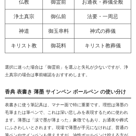
仏教
御霊前
お通夜・葬儀全般
浄土真宗
御仏前
法要・一周忌
神道
御玉串料
神式の葬儀
キリスト教
御花料
キリスト教葬儀
選択に迷った場合は「御霊前」を選ぶと失礼が少ないですが、浄
土真宗の場合は事前確認をおすすめします。
香典 表書き 薄墨 サインペン ボールペン の使い分け
表書きに使う筆記具は、マナー面で特に重要です。理想は薄墨の
毛筆または筆ペンで、これは深い悲しみを表現するために使われ
ます。薄墨は「涙で墨が薄まった」象徴でもあり、お通夜や葬式
にふさわしいとされます。現場で薄墨が手元になければ、普通の
筆ペンやサインペンも使えますが、油性ボールペンは控える方が