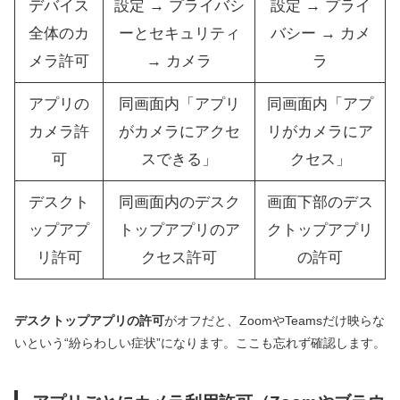
デバイス
設定 → プライバシ
設定 → プライ
全体のカ
ーとセキュリティ
バシー → カメ
メラ許可
→ カメラ
ラ
アプリの
同画面内「アプリ
同画面内「アプ
カメラ許
がカメラにアクセ
リがカメラにア
可
スできる」
クセス」
デスクト
同画面内のデスク
画面下部のデス
ップアプ
トップアプリのア
クトップアプリ
リ許可
クセス許可
の許可
デスクトップアプリの許可
がオフだと、ZoomやTeamsだけ映らな
いという“紛らわしい症状”になります。ここも忘れず確認します。