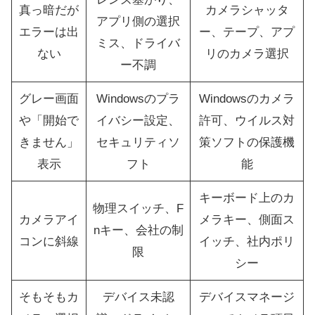
真っ暗だが
カメラシャッタ
アプリ側の選択
エラーは出
ー、テープ、アプ
ミス、ドライバ
ない
リのカメラ選択
ー不調
グレー画面
Windowsのプラ
Windowsのカメラ
や「開始で
イバシー設定、
許可、ウイルス対
きません」
セキュリティソ
策ソフトの保護機
表示
フト
能
キーボード上のカ
物理スイッチ、F
カメラアイ
メラキー、側面ス
nキー、会社の制
コンに斜線
イッチ、社内ポリ
限
シー
そもそもカ
デバイス未認
デバイスマネージ