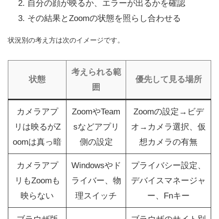
自分の顔が映るか、エラーが出るかを確認
その結果とZoomの状態を照らし合わせる
状況別の考え方は次のイメージです。
考えられる範
状態
優先して見る場所
囲
カメラアプ
ZoomやTeam
Zoomの設定→ビデ
リは映るがZ
sなどアプリ
オ→カメラ選択、仮
oomは真っ暗
側の設定
想カメラの有無
カメラアプ
Windowsやド
プライバシー設定、
リもZoomも
ライバー、物
デバイスマネージャ
映らない
理スイッチ
ー、Fnキー