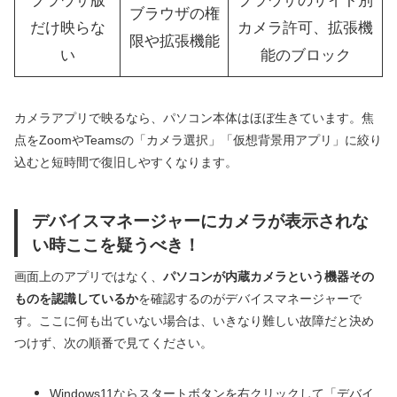
ブラウザ版
ブラウザのサイト別
ブラウザの権
だけ映らな
カメラ許可、拡張機
限や拡張機能
い
能のブロック
カメラアプリで映るなら、パソコン本体はほぼ生きています。焦
点をZoomやTeamsの「カメラ選択」「仮想背景用アプリ」に絞り
込むと短時間で復旧しやすくなります。
デバイスマネージャーにカメラが表示されな
い時ここを疑うべき！
画面上のアプリではなく、
パソコンが内蔵カメラという機器その
ものを認識しているか
を確認するのがデバイスマネージャーで
す。ここに何も出ていない場合は、いきなり難しい故障だと決め
つけず、次の順番で見てください。
Windows11ならスタートボタンを右クリックして「デバイ