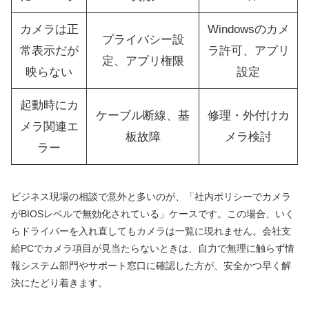
カメラは正
Windowsのカメ
プライバシー設
常表示だが
ラ許可、アプリ
定、アプリ権限
映らない
設定
起動時にカ
ケーブル断線、基
修理・外付けカ
メラ関連エ
板故障
メラ検討
ラー
ビジネス現場の相談で意外と多いのが、「社内ポリシーでカメラ
がBIOSレベルで無効化されている」ケースです。この場合、いく
らドライバーを入れ直してもカメラは一覧に現れません。会社支
給PCでカメラ項目が見当たらないときは、自力で無理に触らず情
報システム部門やサポート窓口に確認した方が、安全かつ早く解
決にたどり着きます。