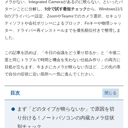
メラがない、Integrated Cameraがあるのに映らない、といったパ
ターンごとに分解し、
5分で試す最短チェック
から、Windows11/1
0のプライバシー設定、ZoomやTeamsでのカメラ選択、セキュリ
ティソフトや会社ポリシーによるブロック、Fnキーや物理シャッ
ター、ドライバー再インストールまでを優先順位付きで整理しま
した。
この記事を読めば、「今日の会議をどう乗り切るか」と「今後二
度と同じトラブルで時間と機会を失わない仕組み作り」の両方に
目処が立ちます。今まさにカメラが映らない方ほど、この先の章
で自分の症状に近い箇所へ一気に進んでください。
目次
まず「どのタイプが映らないか」で原因を切
り分ける！ノートパソコンの内蔵カメラ症状
別チェック