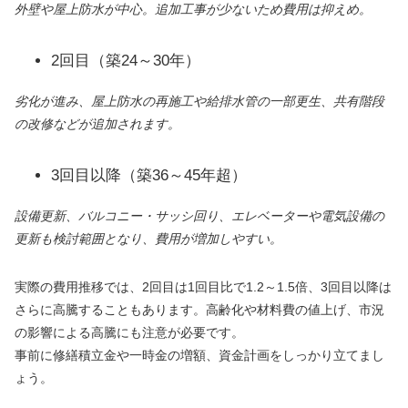
外壁や屋上防水が中心。追加工事が少ないため費用は抑えめ。
2回目（築24～30年）
劣化が進み、屋上防水の再施工や給排水管の一部更生、共有階段
の改修などが追加されます。
3回目以降（築36～45年超）
設備更新、バルコニー・サッシ回り、エレベーターや電気設備の
更新も検討範囲となり、費用が増加しやすい。
実際の費用推移では、2回目は1回目比で1.2～1.5倍、3回目以降は
さらに高騰することもあります。高齢化や材料費の値上げ、市況
の影響による高騰にも注意が必要です。
事前に修繕積立金や一時金の増額、資金計画をしっかり立てまし
ょう。