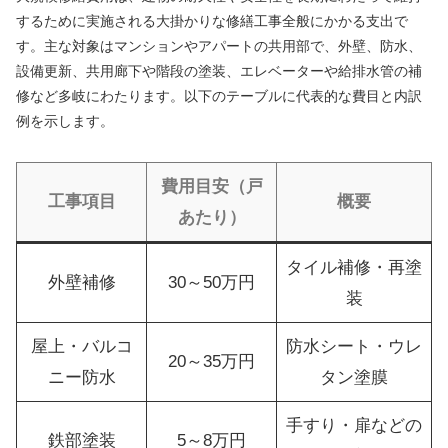
するために実施される大掛かりな修繕工事全般にかかる支出で
す。主な対象はマンションやアパートの共用部で、外壁、防水、
設備更新、共用廊下や階段の塗装、エレベーターや給排水管の補
修など多岐にわたります。以下のテーブルに代表的な費目と内訳
例を示します。
費用目安（戸
工事項目
概要
あたり）
タイル補修・再塗
外壁補修
30～50万円
装
屋上・バルコ
防水シート・ウレ
20～35万円
ニー防水
タン塗膜
手すり・扉などの
鉄部塗装
5～8万円