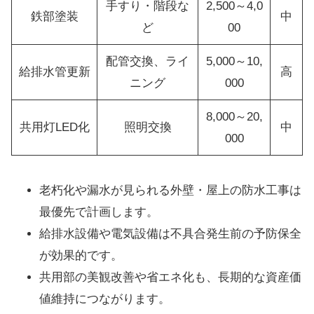
手すり・階段な
2,500～4,0
鉄部塗装
中
ど
00
配管交換、ライ
5,000～10,
給排水管更新
高
ニング
000
8,000～20,
共用灯LED化
照明交換
中
000
老朽化や漏水が見られる外壁・屋上の防水工事は
最優先で計画します。
給排水設備や電気設備は不具合発生前の予防保全
が効果的です。
共用部の美観改善や省エネ化も、長期的な資産価
値維持につながります。