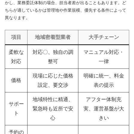
かし、業務委託体制の場合、担当者差が出ることもあります。ど
ちらが適しているかは管理地や作業規模、優先する条件によって
異なります。
項目
地域密着型業者
大手チェーン
柔軟な
対応〇、独自の調
マニュアル対応・
対応
整可
一律
現場に応じた価格
明確に統一、料金
価格
設定、要交渉
表の提示
地域特性に精通、
アフター体制充
サポー
緊急時も近所で安
実、運営基盤が大
ト
心
きい
予約の