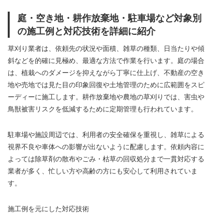
庭・空き地・耕作放棄地・駐車場など対象別
の施工例と対応技術を詳細に紹介
草刈り業者は、依頼先の状況や面積、雑草の種類、日当たりや傾
斜などを的確に見極め、最適な方法で作業を行います。庭の場合
は、植栽へのダメージを抑えながら丁寧に仕上げ、不動産の空き
地や売地では見た目の印象回復や土地管理のために広範囲をスピ
ーディーに施工します。耕作放棄地や農地の草刈りでは、害虫や
鳥獣被害リスクを低減するために定期管理も行われています。
駐車場や施設周辺では、利用者の安全確保を重視し、雑草による
視界不良や車体への影響が出ないように配慮します。依頼内容に
よっては除草剤の散布やごみ・枯草の回収処分まで一貫対応する
業者が多く、忙しい方や高齢の方にも安心して利用されていま
す。
施工例を元にした対応技術