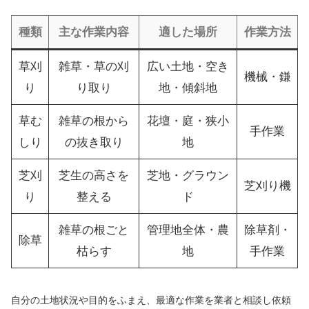
種類
主な作業内容
適した場所
作業方法
草刈
雑草・草の刈
広い土地・空き
機械・鎌
り
り取り
地・傾斜地
草む
雑草の根から
花壇・庭・狭小
手作業
しり
の抜き取り
地
芝刈
芝生の高さを
芝地・グラウン
芝刈り機
り
整える
ド
雑草の根ごと
管理地全体・農
除草剤・
除草
枯らす
地
手作業
自分の土地状況や目的をふまえ、最適な作業を業者と相談し依頼