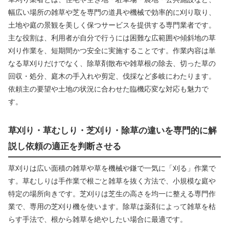
幅広い場所の雑草や芝を専門の道具や機械で効率的に刈り取り、
土地や庭の景観を美しく保つサービスを提供する専門業者です。
主な役割は、利用者が自分で行うには困難な広範囲や傾斜地の草
刈り作業を、短期間かつ安全に実施することです。作業内容は単
なる草刈りだけでなく、除草剤散布や雑草根の除去、切った草の
回収・処分、庭木の手入れや剪定、伐採など多岐にわたります。
依頼主の要望や土地の状況に合わせた臨機応変な対応も魅力で
す。
草刈り・草むしり・芝刈り・除草の違いを専門的に解
説し依頼の適正を判断させる
草刈りは広い面積の雑草や草を機械や鎌で一気に「刈る」作業で
す。草むしりは手作業で根ごと雑草を抜く方法で、小規模な庭や
特定の場所向きです。芝刈りは芝生の高さを均一に整える専門作
業で、専用の芝刈り機を使います。除草は薬剤によって雑草を枯
らす手法で、根から雑草を絶やしたい場合に最適です。