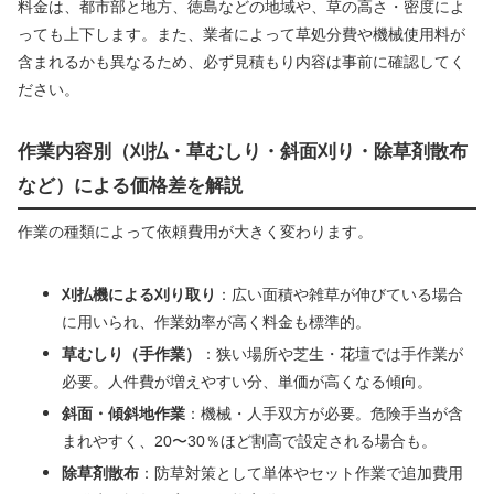
料金は、都市部と地方、徳島などの地域や、草の高さ・密度によ
っても上下します。また、業者によって草処分費や機械使用料が
含まれるかも異なるため、必ず見積もり内容は事前に確認してく
ださい。
作業内容別（刈払・草むしり・斜面刈り・除草剤散布
など）による価格差を解説
作業の種類によって依頼費用が大きく変わります。
刈払機による刈り取り
：広い面積や雑草が伸びている場合
に用いられ、作業効率が高く料金も標準的。
草むしり（手作業）
：狭い場所や芝生・花壇では手作業が
必要。人件費が増えやすい分、単価が高くなる傾向。
斜面・傾斜地作業
：機械・人手双方が必要。危険手当が含
まれやすく、20〜30％ほど割高で設定される場合も。
除草剤散布
：防草対策として単体やセット作業で追加費用