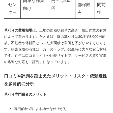
簡単な作業
円～1,500
セン
部保険
間前
向け
円
ター
有
後
草刈りの費用相場
は、土地の面積や雑草の高さ、搬出作業の有無
によって変わります。たとえば、庭の草刈りは30坪で8,000円前
後、不動産や休耕田といった大面積は単価も下がりやすくなりま
す。損害保険の有無は、万一のトラブル発生時に大きな安心材料
です。近年は口コミサイトや比較サイトで、サービスの質や実際
の迅速な対応も「評判」になっています。
口コミや評判を踏まえたメリット・リスク・依頼適性
を多角的に分析
草刈り専門業者のメリット
専門的技術による均一な仕上がり