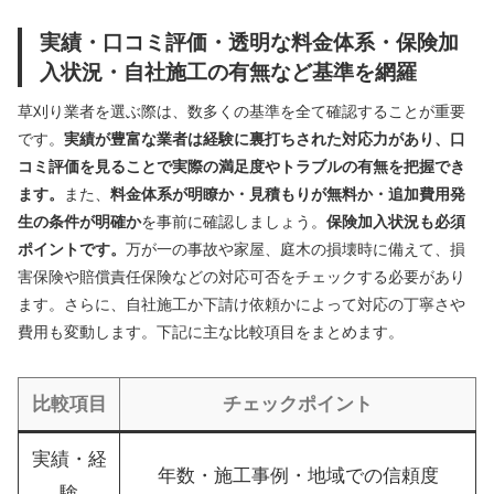
実績・口コミ評価・透明な料金体系・保険加
入状況・自社施工の有無など基準を網羅
草刈り業者を選ぶ際は、数多くの基準を全て確認することが重要
です。
実績が豊富な業者は経験に裏打ちされた対応力があり、口
コミ評価を見ることで実際の満足度やトラブルの有無を把握でき
ます。
また、
料金体系が明瞭か・見積もりが無料か・追加費用発
生の条件が明確か
を事前に確認しましょう。
保険加入状況も必須
ポイントです。
万が一の事故や家屋、庭木の損壊時に備えて、損
害保険や賠償責任保険などの対応可否をチェックする必要があり
ます。さらに、自社施工か下請け依頼かによって対応の丁寧さや
費用も変動します。下記に主な比較項目をまとめます。
比較項目
チェックポイント
実績・経
年数・施工事例・地域での信頼度
験