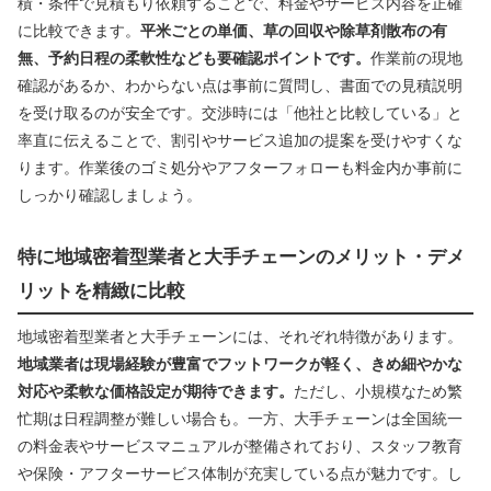
積・条件で見積もり依頼することで、料金やサービス内容を正確
に比較できます。
平米ごとの単価、草の回収や除草剤散布の有
無、予約日程の柔軟性なども要確認ポイントです。
作業前の現地
確認があるか、わからない点は事前に質問し、書面での見積説明
を受け取るのが安全です。交渉時には「他社と比較している」と
率直に伝えることで、割引やサービス追加の提案を受けやすくな
ります。作業後のゴミ処分やアフターフォローも料金内か事前に
しっかり確認しましょう。
特に地域密着型業者と大手チェーンのメリット・デメ
リットを精緻に比較
地域密着型業者と大手チェーンには、それぞれ特徴があります。
地域業者は現場経験が豊富でフットワークが軽く、きめ細やかな
対応や柔軟な価格設定が期待できます。
ただし、小規模なため繁
忙期は日程調整が難しい場合も。一方、大手チェーンは全国統一
の料金表やサービスマニュアルが整備されており、スタッフ教育
や保険・アフターサービス体制が充実している点が魅力です。し