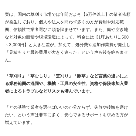
実は、国内の草刈り市場では年間およそ【5万件以上】の業者依頼
が発生しており、個人や法人を問わず多くの方が費用や対応範
囲、信頼性で業者選びに頭を悩ませています。また、庭や空き地
など対象の面積や現場環境によって、料金には【1坪あたり1,500
～3,000円】と大きな差が。加えて、処分費や追加作業費が発生し
「見積もりと最終費用が大きく違った」という声も後を絶ちませ
ん。
「草刈り」「草むしり」「芝刈り」「除草」など言葉の違いによ
る業務範囲の混同や、機械・工具の安全性、資格や保険未加入業
者によるトラブルなどリスクも潜んでいます。
「どの基準で業者を選べばいいのか分からず、失敗や後悔を避け
たい」という声は非常に多く、安心できるサポートを求める方が
増えています。