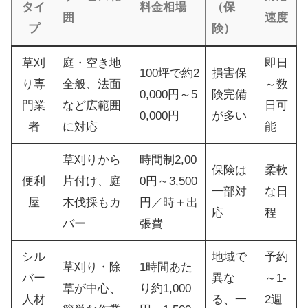
タイ
料金相場
（保
囲
速度
プ
険）
草刈
庭・空き地
即日
100坪で約2
損害保
り専
全般、法面
～数
0,000円～5
険完備
門業
など広範囲
日可
0,000円
が多い
者
に対応
能
草刈りから
時間制2,00
保険は
柔軟
便利
片付け、庭
0円～3,500
一部対
な日
屋
木伐採もカ
円／時＋出
応
程
バー
張費
シル
地域で
予約
草刈り・除
1時間あた
バー
異な
～1-
草が中心、
り約1,000
人材
る、一
2週