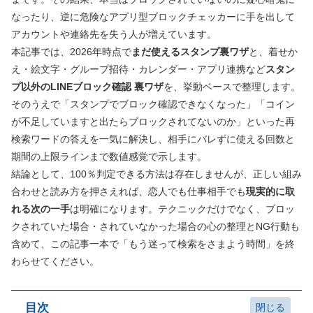
なったり、逆に危険なアプリ型ブロックチェッカーに手を出して
アカウントや連絡先を失う人が増えています。
本記事では、2026年時点で
まだ使えるスタンプ裏ワザ
と、着せか
え・絵文字・グループ招待・カレンダー・アプリ連携など
スタン
プ以外のLINEブロック確認 裏ワザ
を、挙動ベースで整理します。
そのうえで「スタンプでブロック確認できなくなった」「コイン
が不足していますと出たらブロックされてないのか」といった再
検索ワードの答えを一気に解決し、相手にバレずに使える回数と
期間の上限ラインまで数値感覚で示します。
結論として、100％判定できる方法は存在しませんが、正しい組み
合わせと読み方を押さえれば、恋人でも仕事相手でも
現実的に取
れる次の一手
は明確になります。テクニックだけでなく、ブロッ
クされていた場合・されていなかった場合の心の整理とNG行動も
含めて、この記事一本で「もう迷って検索をさまよう時間」を終
わらせてください。
目次