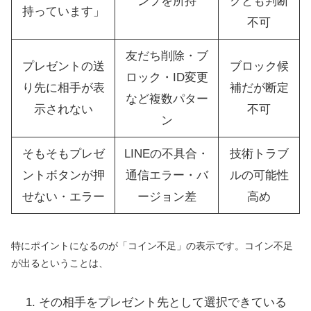
ンプを所持
クとも判断
持っています」
不可
友だち削除・ブ
プレゼントの送
ブロック候
ロック・ID変更
り先に相手が表
補だが断定
など複数パター
示されない
不可
ン
そもそもプレゼ
LINEの不具合・
技術トラブ
ントボタンが押
通信エラー・バ
ルの可能性
せない・エラー
ージョン差
高め
特にポイントになるのが「コイン不足」の表示です。コイン不足
が出るということは、
その相手をプレゼント先として選択できている