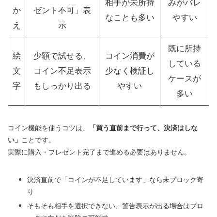
相手が未所持
みがバレ
か
ゼント不可」表
なことも多い
やすい
え
示
既に所持
絵
少額で試せる、
コイン消費が
している
文
コイン不足表示
少なく検証し
ケースが
字
もしっかり出る
やすい
多い
コイン機能を使うコツは、
「買う直前まで行って、決済はしな
い」
ことです。
実際に購入・プレゼント完了まで進める必要はありません。
決済直前で「コインが不足しています」なら未ブロック寄
り
そもそも相手を選択できない、警告表示が出る場合はブロ