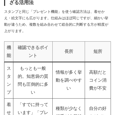
ざる活用法
スタンプと同じ「プレゼント機能」を使う確認方法は、着せか
え・絵文字にも広がります。仕組みはほぼ同じですが、細かい挙
動が違うため、複数を組み合わせて総合的に判断する方が精度が
上がります。
機
確認できるポイ
長所
短所
能
ント
ス
もっとも一般
情報が多く挙
高額だと
タ
的。知恵袋の質
動を調べやす
コイン消
ン
問も圧倒的に多
い
費が不安
プ
い
着
「すでに持って
種類が少なく
自分の好
せ
います」「プレ