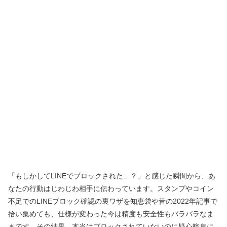
「もしかしてLINEでブロックされた…？」と感じた瞬間から、あ
なたの行動はじわじわ相手に伝わっています。スタンプやコイン
不足でのLINEブロック確認の裏ワザを知恵袋や昔の2022年記事で
拾い集めても、仕様が変わった今は精度も安全性もバラバラなま
まです。その結果、本当はブロックされていないのに疑心暗鬼に