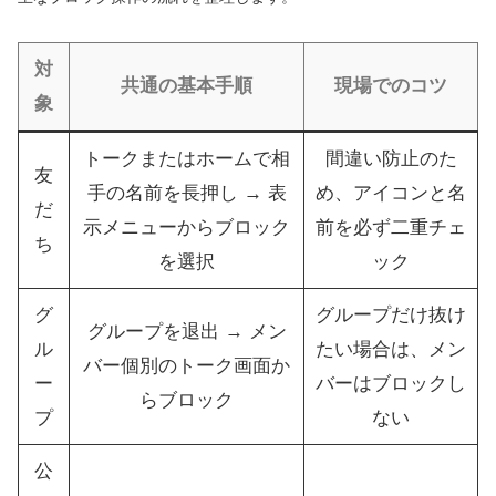
対
共通の基本手順
現場でのコツ
象
トークまたはホームで相
間違い防止のた
友
手の名前を長押し → 表
め、アイコンと名
だ
示メニューからブロック
前を必ず二重チェ
ち
を選択
ック
グ
グループだけ抜け
グループを退出 → メン
ル
たい場合は、メン
バー個別のトーク画面か
ー
バーはブロックし
らブロック
プ
ない
公