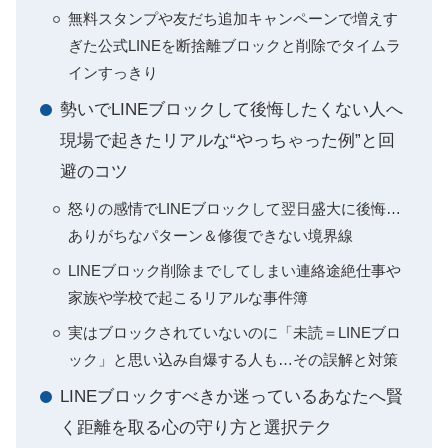
無料スタンプや友だち追加キャンペーンで増えす
ぎた公式LINEを断捨離ブロックと削除でタイムラ
インすっきり
勢いでLINEブロックして後悔したくない人へ
現場で起きたリアルな“やっちゃった例”と回
避のコツ
怒りの感情でLINEブロックして翌日盛大に後悔…
ありがちなパターン＆修復できない境界線
LINEブロック削除までしてしまい連絡途絶仕事や
家族や学校で起こるリアルな事件簿
実はブロックされていないのに「未読＝LINEブロ
ック」と思い込み自爆する人も…その誤解と対策
LINEブロックすべきか迷っているあなたへ賢
く距離を取る心の守り方と選択テク