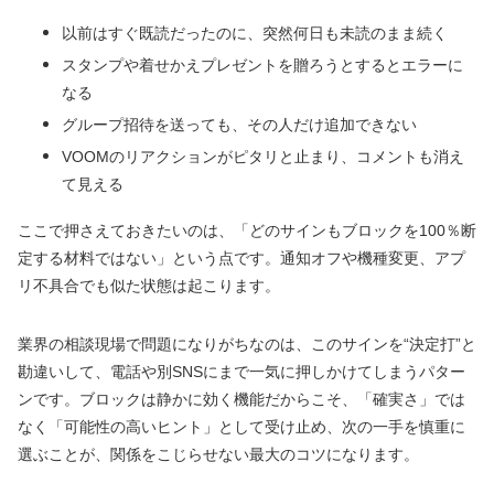
以前はすぐ既読だったのに、突然何日も未読のまま続く
スタンプや着せかえプレゼントを贈ろうとするとエラーに
なる
グループ招待を送っても、その人だけ追加できない
VOOMのリアクションがピタリと止まり、コメントも消え
て見える
ここで押さえておきたいのは、「どのサインもブロックを100％断
定する材料ではない」という点です。通知オフや機種変更、アプ
リ不具合でも似た状態は起こります。
業界の相談現場で問題になりがちなのは、このサインを“決定打”と
勘違いして、電話や別SNSにまで一気に押しかけてしまうパター
ンです。ブロックは静かに効く機能だからこそ、「確実さ」では
なく「可能性の高いヒント」として受け止め、次の一手を慎重に
選ぶことが、関係をこじらせない最大のコツになります。