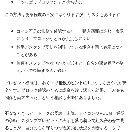
「やっぱりブロックだ」と落ち込む
この方法は
ある程度の目安
にはなりますが、リスクもあります。
コイン不足の状態で確認すると、「購入画面に進む」表示
になり、ブロックかどうか判別しにくい
相手がスタンプ受信を制限している場合も同じ表示になる
ことがある
何度もスタンプや着せかえで試すと、自分の課金履歴が増
えがちで後悔する人が多い
プレゼント機能は、あくまで
複数のヒントの1つ
として扱うのが安
全です。ブロック確認のために課金を繰り返した結果、「お金も
関係も両方失った」という相談も実際にありました。
不安なときほど、トークの既読・未読、アイコンやVOOM、通話
の挙動、スタンププレゼントの表示を
落ち着いて組み合わせて見
る
ことが、自分の心を守りつつ現実的に状況を判断するコツで