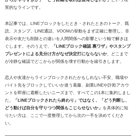
実的なラインです。
本記事では、LINEブロックをしたとき・されたときのトーク、既
読、スタンプ、LINE通話、VOOMの挙動をまず正確に整理し、非
表示や友だち削除との違いを人間関係への影響という軸で解きほ
ぐします。そのうえで、
「LINEブロック確認 裏ワザ」やスタンプ
プレゼントによる見分け方がなぜ決定打にならないか
、どこまで
が冷静な確認でどこからが関係を壊す行動かを線引きします。
恋人や友達からラインブロックされたかもしれない不安、職場や
バイト先をブロックしていいか迷う葛藤、副業LINEや詐欺アカウ
ントを即座に遮断したいニーズまで、すべてこの1本に集約しまし
た。
「LINEブロックされたら終わり」ではなく、「どう判断し、
どう動けば自分を守りつつ関係もこじらせないか」
を具体的に知
りたい方は、ここで一度整理してから次の一手を決めてくださ
い。