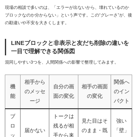
現場の相談で多いのは、「エラーが出ないから、壊れているのか
ブロックなのか分からない」という声です。この“グレーさ”が、後
の勘違いや不安を大きくします。
LINEブロックと非表示と友だち削除の違いを
一目で理解できる関係図
混同しやすい3つを、人間関係への影響で整理してみます。
相手から
関係へ
機
自分の画
相手の画面
のメッセ
のイン
能
面の変化
の変化
ージ
パクト
ブ
トークは
見た目はそ
強い
ロ
残るが相
届かない
のまま・既
「壁」
ッ
手から来