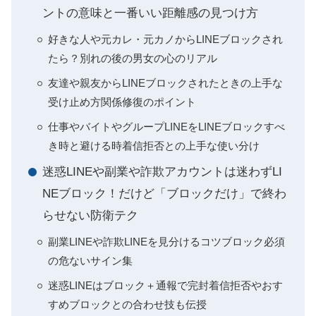
ントの意味と一番いい距離感の見つけ方
好きな人や元カレ・元カノからLINEブロックされ
たら？別れの後の男女の心のリアル
友達や親友からLINEブロックされたときの上手な
受け止め方関係修復のポイント
仕事やバイトやグループLINEをLINEブロックすべ
き時と避ける時着信拒否との上手な使い分け
迷惑LINEや副業や詐欺アカウントは迷わずLI
NEブロック！だけど「ブロックだけ」で終わ
らせない防衛テク
副業LINEや詐欺LINEを見分けるコツブロック必須
の危ないサイン集
迷惑LINEはブロック＋通報で完封着信拒否やおす
すめブロックとの合わせ技も伝授