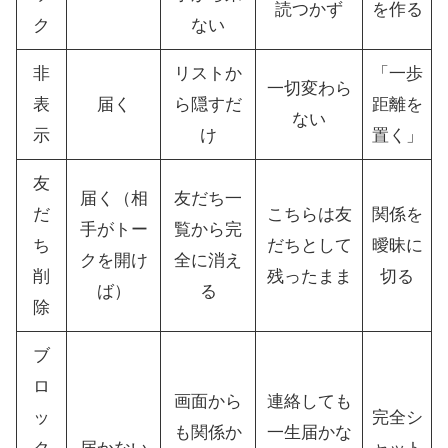
読つかず
を作る
ク
ない
非
リストか
「一歩
一切変わら
表
届く
ら隠すだ
距離を
ない
示
け
置く」
友
届く（相
友だち一
だ
こちらは友
関係を
手がトー
覧から完
ち
だちとして
曖昧に
クを開け
全に消え
削
残ったまま
切る
ば）
る
除
ブ
ロ
画面から
連絡しても
ッ
完全シ
も関係か
一生届かな