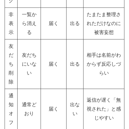
ク
非
一覧か
たまたま整理さ
表
ら消え
届く
出る
れただけなのに
示
る
被害妄想
友
だ
友だち
相手は名前がわ
ち
にいな
届く
出る
からず反応しづ
削
い
らい
除
通
返信が遅く「無
知
通常ど
出な
届く
視された」と感
オ
おり
い
じやすい
フ