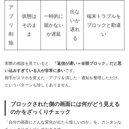
ア
出な
プ
状態は
一時的に
端末トラブルを
いか
リ
そのま
届かない
ブロックと勘違
遅れ
削
ま
か遅延
い
る
除
実際の相談を見ていると、
「返信が遅い＝全部ブロック」だと思
い込みすぎている人が非常に多い
です。
相手がスマホを変えた・アプリを消した・通知を整理しただけ、
というパターンも珍しくありません。
ブロックされた側の画面には何がどう見える
のかをざっくりチェック
「自分の画面にどんな変化が出たら怪しいのか」を、カンタンな