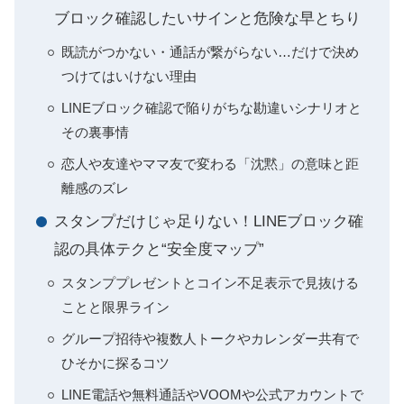
ブロック確認したいサインと危険な早とちり
既読がつかない・通話が繋がらない…だけで決め
つけてはいけない理由
LINEブロック確認で陥りがちな勘違いシナリオと
その裏事情
恋人や友達やママ友で変わる「沈黙」の意味と距
離感のズレ
スタンプだけじゃ足りない！LINEブロック確
認の具体テクと“安全度マップ”
スタンププレゼントとコイン不足表示で見抜ける
ことと限界ライン
グループ招待や複数人トークやカレンダー共有で
ひそかに探るコツ
LINE電話や無料通話やVOOMや公式アカウントで