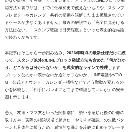
いない関係」すら壊してしまいます。ネット上のLINEブロック確
認方法や裏ワザは、すでに仕様変更で使えないものや、スタンプ
プレゼントやカレンダー共有の挙動を誤解したまま拡散されてい
るケースが少なくありません。最近の解説でも「完全に見分ける
方法はない」「スタンプ確認は目安程度」といった表面的な結論
で終わりがちです。
本記事はそこから一歩踏み込み、
2026年時点の最新仕様だけに絞
って、スタンプ以外のLINEブロック確認方法も含めた「何が分か
り、どこからは分からないか」を現実的なラインで整理
します。
ブロックなのか非表示なのか通知オフなのか、LINE電話やVOO
M、公式アカウント、カレンダー招待などでどう挙動が変わるの
かを比較し、「相手にバレずにどこまで確認していいか」の安全
圏も示します。
恋人・友達・ママ友といった関係別に、疑いを感じた後の距離の
取り方や、実際の相談現場で起きた「やりすぎ確認」の失敗パタ
ーンも具体的に扱うため、感情的な暴走を冷静に止めるブレーキ