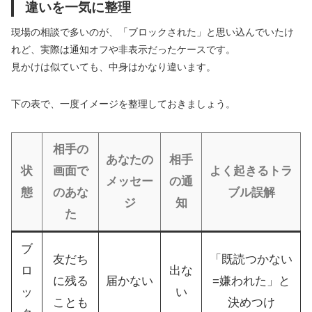
違いを一気に整理
現場の相談で多いのが、「ブロックされた」と思い込んでいたけ
れど、実際は通知オフや非表示だったケースです。
見かけは似ていても、中身はかなり違います。
下の表で、一度イメージを整理しておきましょう。
相手の
あなたの
相手
状
画面で
よく起きるトラ
メッセー
の通
態
のあな
ブル誤解
ジ
知
た
ブ
友だち
「既読つかない
ロ
出な
に残る
届かない
=嫌われた」と
ッ
い
ことも
決めつけ