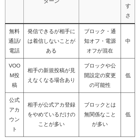
ターン
す
さ
無料
発信できるが相手に
ブロック・通
通話/
は着信しないことが
知オフ・電源
中
電話
ある
オフが混在
VOO
ブロックや公
相手の新規投稿が見
M投
開設定の変更
低
えなくなる場合あり
稿
の可能性
公式
相手が公式アカ登録
ブロックとは
アカ
をやめているだけの
無関係なこと
低
ウン
ことが多い
が多い
ト