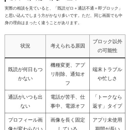
実際の相談を見ていると、「既読ゼロ＋通話不通＝即ブロック」
と思い込んでしまう方がかなり多いです。ただ、同じ画面でも中
身の理由はまったく違うことがあります。
ブロック以外
状況
考えられる原因
の可能性
機種変更、アプ
既読が何日もつ
端末トラブル
リ削除、通知オ
かない
や忙しさ
フ
通話がいつも出
電話が苦手、仕
「トークなら
ない
事中、電源オフ
返す」タイプ
プロフィール画
画像を長く固定
アプリ未使用
像が変わらない
している
期間が長い