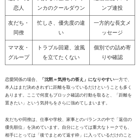
恋人
ンカのクールダウン
ンプ連投
友だち・
忙しさ、優先度の違
一方的な長文メ
同僚
い
ッセージ
ママ友・
トラブル回避、波風
個別での詰め寄
グループ
を立てたくない
りや確認
恋愛関係の場合、
「沈黙＝気持ちの答え」になりやすい
一方で、
本人はまだ決めきれずに距離を取っているだけということも多く
あります。ここで何度もブロック確認の行動を取ると、「距離を
置きたい」という気持ちをさらに強めてしまいます。
友だちや同僚は、仕事や学校、家事とのバランスの中で「返信の
優先順位」を決めています。自分にとっては重大なトークでも、
相手にとっては「後でまとめて返す枠」に入っているだけのこと