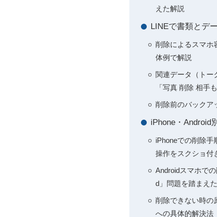
えた解説
LINEで書類と
削除によるスマホ容
体例で解説
関連データ（トーク
「写真 削除 相手
削除前のバックア
iPhone・And
iPhoneでの削除手
操作をスクショ付
Androidスマホで
d」問題を踏まえ
削除できない時の原
への具体的解決法