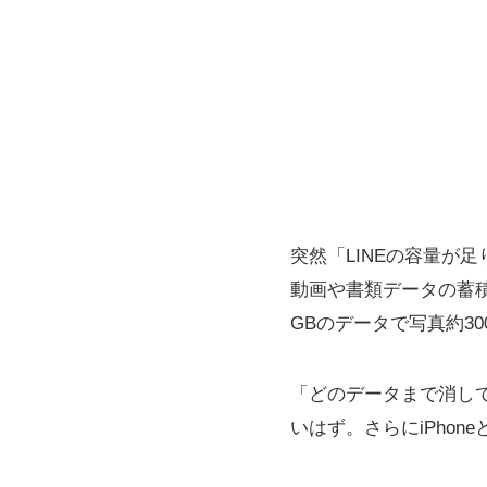
突然「LINEの容量が
動画や書類データの蓄
GBのデータで写真約3
「どのデータまで消し
いはず。さらにiPhon