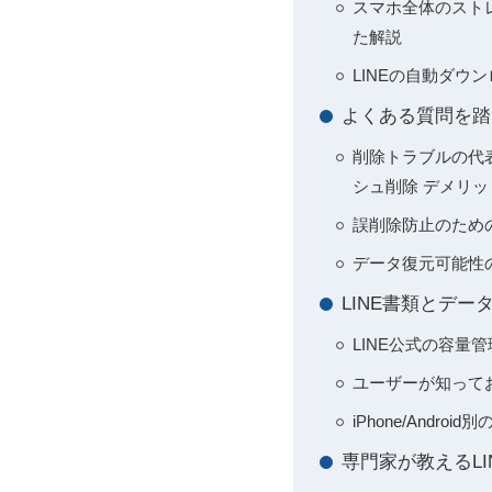
スマホ全体のストレ
た解説
LINEの自動ダウ
よくある質問を踏
削除トラブルの代表
シュ削除 デメリ
誤削除防止のため
データ復元可能性
LINE書類とデ
LINE公式の容
ユーザーが知って
iPhone/And
専門家が教えるL