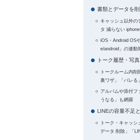
書類とデータを削
キャッシュ以外のデー
タ 減らない ipho
iOS・Android
e/android」の連
トーク履歴・写真
トークルーム内削除の
裏ワザ」「バレる
アルバムや添付ファイ
うなる」も網羅
LINEの容量不
トーク・キャッシュ
データ 削除」「LI