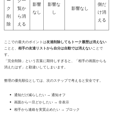
ー
ク一
影響
影響な
側だ
ク
覧か
影響なし
なし
し
け消
削
ら消
える
除
える
ここでの最大のポイントは
友達削除してもトーク履歴は消えない
ことと、
相手の友達リストから自分は自動では消えない
ことで
す。
「完全削除」という言葉に期待しすぎると、「相手の画面からも
消えたはず」と勘違いしてしまいます。
整理の優先順位としては、次のステップで考えると安全です。
通知だけ減らしたい → 通知オフ
画面から一旦どかしたい → 非表示
相手から連絡を実質止めたい → ブロック