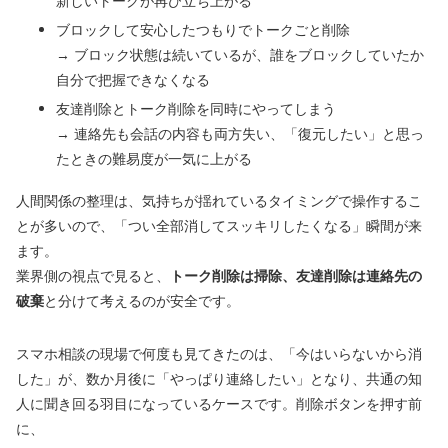
新しいトークが再び立ち上がる
ブロックして安心したつもりでトークごと削除
→ ブロック状態は続いているが、誰をブロックしていたか
自分で把握できなくなる
友達削除とトーク削除を同時にやってしまう
→ 連絡先も会話の内容も両方失い、「復元したい」と思っ
たときの難易度が一気に上がる
人間関係の整理は、気持ちが揺れているタイミングで操作するこ
とが多いので、「つい全部消してスッキリしたくなる」瞬間が来
ます。
業界側の視点で見ると、
トーク削除は掃除、友達削除は連絡先の
破棄
と分けて考えるのが安全です。
スマホ相談の現場で何度も見てきたのは、「今はいらないから消
した」が、数か月後に「やっぱり連絡したい」となり、共通の知
人に聞き回る羽目になっているケースです。削除ボタンを押す前
に、