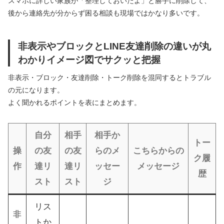
スマホに詳しい家族が「整理しておいたよ」と勝手に削除して、
後から連絡先が分からず困る相談も現場ではかなり多いです。
非表示やブロックとLINE友達削除の違いが丸
わかりイメージ図でサクッと把握
非表示・ブロック・友達削除・トーク削除を混同するとトラブル
の元になります。
よく聞かれるポイントを表にまとめます。
自分
相手
相手か
トー
操
の友
の友
らのメ
こちらからの
ク履
作
達リ
達リ
ッセー
メッセージ
歴
スト
スト
ジ
リス
非
トか