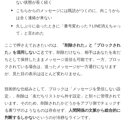
ない状態が長く続く
こちらからのメッセージには既読がつくのに、向こうから
は全く連絡が来ない
久しぶりに会ったときに「番号変わった？LINE消えちゃっ
て」と言われた
ここで押さえておきたいのは、
「削除された」と「ブロックされ
た」を混同しないこと
です。削除だけなら、相手はあなたを友だ
ちとして保持したままメッセージ送信も可能です。一方、ブロッ
クされている場合は、送ったメッセージが一方通行になります
が、見た目の表示はほとんど変わりません。
技術的な仕組みとして、ブロックは「メッセージを受信しない設
定」、削除は「友だちリストから外す設定」と別々に管理されて
います。そのため、削除されたかどうかをアプリ側でチェックす
る裏ワザのようなものは存在せず、
人間関係の文脈から総合的に
判断するしかない
というのが冷静なラインです。