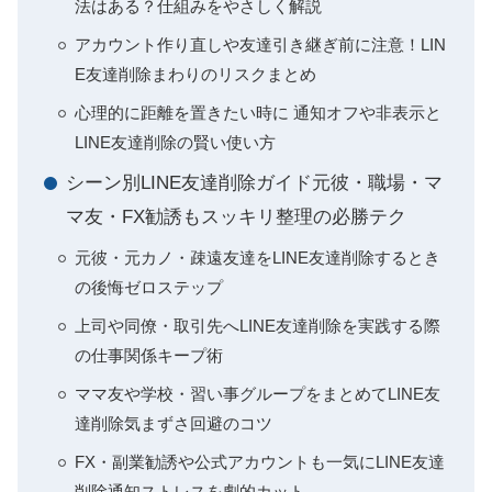
法はある？仕組みをやさしく解説
アカウント作り直しや友達引き継ぎ前に注意！LIN
E友達削除まわりのリスクまとめ
心理的に距離を置きたい時に 通知オフや非表示と
LINE友達削除の賢い使い方
シーン別LINE友達削除ガイド元彼・職場・マ
マ友・FX勧誘もスッキリ整理の必勝テク
元彼・元カノ・疎遠友達をLINE友達削除するとき
の後悔ゼロステップ
上司や同僚・取引先へLINE友達削除を実践する際
の仕事関係キープ術
ママ友や学校・習い事グループをまとめてLINE友
達削除気まずさ回避のコツ
FX・副業勧誘や公式アカウントも一気にLINE友達
削除通知ストレスを劇的カット