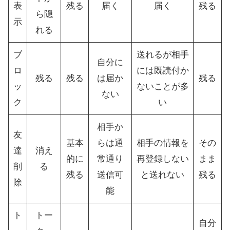
表
残る
届く
届く
残る
ら隠
示
れる
ブ
送れるが相手
自分に
ロ
には既読付か
残る
残る
は届か
残る
ッ
ないことが多
ない
ク
い
相手か
友
基本
らは通
相手の情報を
その
達
消え
的に
常通り
再登録しない
まま
削
る
残る
送信可
と送れない
残る
除
能
ト
トー
自分