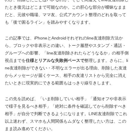
たとき復元はどこまで可能なのか。この肝心な部分が曖昧なまま
だと、元彼や職場、ママ友、公式アカウント整理のどれを取って
も「後で困るライン」を踏みやすくなります。
この記事では、iPhoneとAndroidそれぞれのline友達削除方法か
ら、ブロックや非表示との違い、トーク履歴やスタンプ・通話・
グループへの影響、「line友達削除されたらどうなるか」の相手側
視点までを
仕様とリアルな失敗例ベースで
整理します。さらに、li
ne友達削除ができない・不明なエラーが出る理由、削除した友達
からメッセージが届くケース、相手の友達リストから完全に消え
たいときに現実的にできる範囲もはっきり線引きします。
この先を読めば、「いま削除していい相手」「通知オフや非表示
で様子を見るべき相手」「絶対に条件を確認してから削除すべき
相手」が自分で判断できるようになります。LINE友達削除でこれ
以上迷わず、スマホも人間関係もムダなく整理したい方は、この
まま読み進めてください。