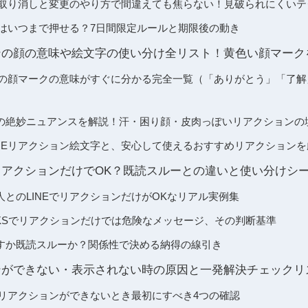
ョン取り消しと変更のやり方で間違えても焦らない！見破られにくいテ
ンはいつまで押せる？7日間限定ルールと期限後の動き
ョンの顔の意味や絵文字の使い分け全リスト！黄色い顔マー
ョンの顔マークの意味がすぐに分かる完全一覧（「ありがとう」「了
の絶妙ニュアンスを解説！汗・困り顔・皮肉っぽいリアクションの
INEリアクション絵文字と、安心して使えるおすすめリアクション
EリアクションだけでOK？既読スルーとの違いと使い分けシ
とのLINEでリアクションだけがOKなリアル実例集
ORKSでリアクションだけでは危険なメッセージ、その判断基準
すか既読スルーか？関係性で決める納得の線引き
ョンができない・表示されない時の原因と一発解決チェックリ
Eリアクションができないとき最初にすべき4つの確認