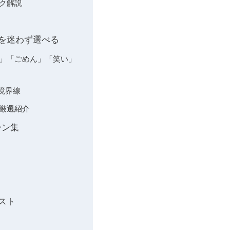
ク解説
クを迷わず選べる
解」「ごめん」「笑い」
境界線
を厳選紹介
ーン集
スト