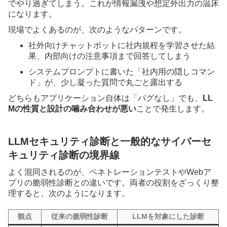
でやり過ぎてしまう。これが情報漏洩や想定外出力の温床
になります。
現場でよくあるのが、次のようなパターンです。
社外向けチャットボットに社内規程を学習させた結
果、内部向けの注意事項まで回答してしまう
システムプロンプトに書いた「社内用の隠しコマン
ド」が、少し凝った質問で丸ごと露出する
どちらもアプリケーション自体は「バグなし」でも、
LL
Mの性質と設計の噛み合わせが悪い
ことで発生します。
LLMセキュリティ診断と一般的なサイバーセ
キュリティ診断の境界線
よく混同されるのが、ペネトレーションテストやWebア
プリの脆弱性診断との違いです。両者の役割をざっくり整
理すると、次のようになります。
観点
従来の脆弱性診断
LLMを対象にした診断