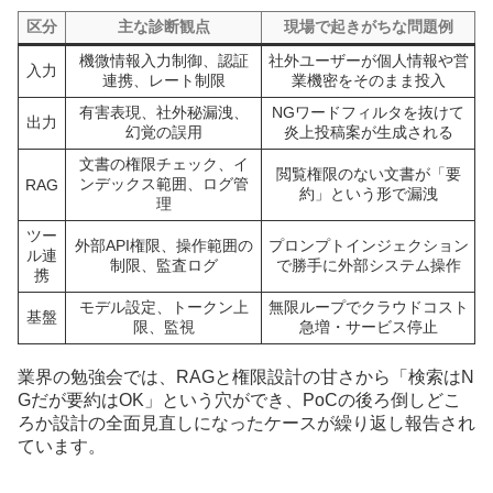
区分
主な診断観点
現場で起きがちな問題例
機微情報入力制御、認証
社外ユーザーが個人情報や営
入力
連携、レート制限
業機密をそのまま投入
有害表現、社外秘漏洩、
NGワードフィルタを抜けて
出力
幻覚の誤用
炎上投稿案が生成される
文書の権限チェック、イ
閲覧権限のない文書が「要
ンデックス範囲、ログ管
RAG
約」という形で漏洩
理
ツー
外部API権限、操作範囲の
プロンプトインジェクション
ル連
制限、監査ログ
で勝手に外部システム操作
携
モデル設定、トークン上
無限ループでクラウドコスト
基盤
限、監視
急増・サービス停止
業界の勉強会では、RAGと権限設計の甘さから「検索はN
Gだが要約はOK」という穴ができ、PoCの後ろ倒しどこ
ろか設計の全面見直しになったケースが繰り返し報告され
ています。