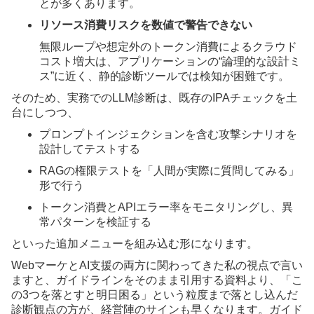
とが多くあります。
リソース消費リスクを数値で警告できない
無限ループや想定外のトークン消費によるクラウド
コスト増大は、アプリケーションの“論理的な設計ミ
ス”に近く、静的診断ツールでは検知が困難です。
そのため、実務でのLLM診断は、既存のIPAチェックを土
台にしつつ、
プロンプトインジェクションを含む攻撃シナリオを
設計してテストする
RAGの権限テストを「人間が実際に質問してみる」
形で行う
トークン消費とAPIエラー率をモニタリングし、異
常パターンを検証する
といった追加メニューを組み込む形になります。
WebマーケとAI支援の両方に関わってきた私の視点で言い
ますと、ガイドラインをそのまま引用する資料より、「こ
の3つを落とすと明日困る」という粒度まで落とし込んだ
診断観点の方が、経営陣のサインも早くなります。ガイド