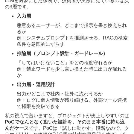
LLMを対象にした診断で、技術者が実際に見ているのは次
の3層です。
入力層
悪意あるユーザーが、どこまで指示を書き換えられ
るか
例：システムプロンプトを推測させる、RAGの検索
条件を意図的にずらす
推論層（プロンプト設計・ガードレール）
「してはいけないこと」をどの程度守れるか
例：禁止ワードを少し言い換えた時に出力が漏れる
か
出力層・運用設計
出力がどこまで社内・社外に流れうるか
例：ログに個人情報が残り続ける、外部ツール連携
で権限を突破できる
私の視点で言いますと、プロジェクトが炎上しやすいのは
PoCでなんとなく動いた設計を、そのまま本番に持ち込
んだケース
です。PoCは「試しに動かす」段階なので、ク