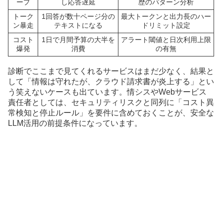
ープ
し応答遅延
歴のパターン分析
トーク
1回答が数十ページ分の
最大トークンと出力長のハー
ン暴走
テキストになる
ドリミット設定
コスト
1日で月間予算の大半を
アラート閾値と日次利用上限
爆発
消費
の有無
診断でここまで見てくれるサービスはまだ少なく、結果と
して「情報は守れたが、クラウド請求書が炎上する」とい
う笑えないケースも出ています。情シスやWebサービス
責任者としては、セキュリティリスクと同列に「コスト異
常検知と停止ルール」を要件に含めておくことが、安全な
LLM活用の前提条件になっています。