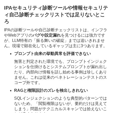
IPAセキュリティ診断ツールや情報セキュリテ
ィ自己診断チェックリストでは足りないとこ
ろ
IPAの診断ツールや自己診断チェックリストは、インフラ
やWebアプリの
バグや設定漏れ
を見つけるには強力です
が、LLM特有の「振る舞いの破綻」までは追いきれませ
ん。現場で顕在化しているギャップは主に3つあります。
プロンプト由来の挙動異常を評価できない
無害と判定された環境でも、プロンプトインジェク
ションを仕掛けるとシステムプロンプトが漏れ出し
たり、内部向け情報を話し始める事例は珍しくあり
ません。これは従来のペネトレーションテストのス
コープ外です。
RAGと権限設計のズレを検出しきれない
SQLインジェクションのような典型的パターンでは
ないため、「閲覧権限はないが、要約だけは見えて
しまう」問題がテクニカルスキャンでは拾えないこ