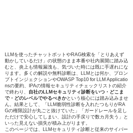
LLMを使ったチャットボットやRAG検索を「とりあえず
動かしているだけ」の状態のまま本番や社内展開に踏み込
むと、炎上も情報漏洩も、気づいた時には既に手遅れにな
ります。多くの解説や無料診断は、LLMとは何か、プロン
プトインジェクションやOWASP Top10 for LLM Applicatio
nsの要約、IPAの情報セキュリティチェックリストの紹介
で終わり、
自社のLLMセキュリティ診断をいつ・どこま
で・どのレベルでやるべきか
という核心には踏み込みませ
ん。結果として、「LLM脆弱性診断を入れたつもりがRA
Gの権限設計が丸ごと抜けていた」「ガードレールを足し
ただけで安心してしまい、設計の手戻りで数カ月失う」と
いった見えない損失が積み上がります。
このページでは、LLMセキュリティ診断と従来のサイバー