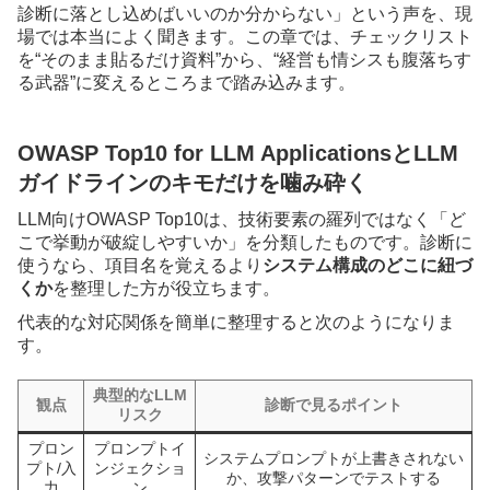
診断に落とし込めばいいのか分からない」という声を、現
場では本当によく聞きます。この章では、チェックリスト
を“そのまま貼るだけ資料”から、“経営も情シスも腹落ちす
る武器”に変えるところまで踏み込みます。
OWASP Top10 for LLM ApplicationsとLLM
ガイドラインのキモだけを噛み砕く
LLM向けOWASP Top10は、技術要素の羅列ではなく「ど
こで挙動が破綻しやすいか」を分類したものです。診断に
使うなら、項目名を覚えるより
システム構成のどこに紐づ
くか
を整理した方が役立ちます。
代表的な対応関係を簡単に整理すると次のようになりま
す。
典型的なLLM
観点
診断で見るポイント
リスク
プロン
プロンプトイ
システムプロンプトが上書きされない
プト/入
ンジェクショ
か、攻撃パターンでテストする
力
ン