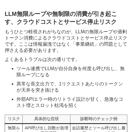
LLM無限ループや無制限の消費が引き起こ
す、クラウドコストとサービス停止リスク
もうひとつ軽視されがちなのが、LLMの無限ループや過剰
トークン消費によるクラウドコストとサービス停止リスク
です。ここは情報漏洩ではなく「事業継続」の問題として
押さえる必要があります。
よくあるトラブルは次の通りです。
ツール連携でLLMが自分自身を何度も呼び出し、無
限ループになる
異常な長文出力で、1リクエストあたりのトークン
が天井を突き抜ける
外部APIエラー時のリトライ設計が甘く、急激なコ
スト増とスロット枯渇を招く
リスク
具体的な症状
診断時のチェック例
無限ル
API呼び出し回数が急増
会話履歴とツール呼び出し履