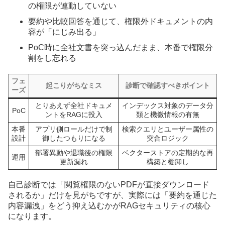
の権限が連動していない
要約や比較回答を通じて、権限外ドキュメントの内
容が「にじみ出る」
PoC時に全社文書を突っ込んだまま、本番で権限分
割をし忘れる
フェ
起こりがちなミス
診断で確認すべきポイント
ーズ
とりあえず全社ドキュメ
インデックス対象のデータ分
PoC
ントをRAGに投入
類と機微情報の有無
本番
アプリ側ロールだけで制
検索クエリとユーザー属性の
設計
御したつもりになる
突合ロジック
部署異動や退職後の権限
ベクターストアの定期的な再
運用
更新漏れ
構築と棚卸し
自己診断では「閲覧権限のないPDFが直接ダウンロード
されるか」だけを見がちですが、実際には「要約を通じた
内容漏洩」をどう抑え込むかがRAGセキュリティの核心
になります。