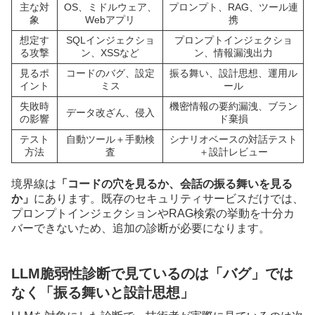
主な対
OS、ミドルウェア、
プロンプト、RAG、ツール連
象
Webアプリ
携
想定す
SQLインジェクショ
プロンプトインジェクショ
る攻撃
ン、XSSなど
ン、情報漏洩出力
見るポ
コードのバグ、設定
振る舞い、設計思想、運用ル
イント
ミス
ール
失敗時
機密情報の要約漏洩、ブラン
データ改ざん、侵入
の影響
ド棄損
テスト
自動ツール＋手動検
シナリオベースの対話テスト
方法
査
＋設計レビュー
境界線は
「コードの穴を見るか、会話の振る舞いを見る
か」
にあります。既存のセキュリティサービスだけでは、
プロンプトインジェクションやRAG検索の挙動を十分カ
バーできないため、追加の診断が必要になります。
LLM脆弱性診断で見ているのは「バグ」では
なく「振る舞いと設計思想」