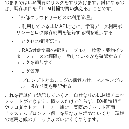
のままではLLM固有のリスクをすり抜けます。鍵になるの
は、既存項目を
「LLM前提で言い換える」
ことです。
「外部クラウドサービスの利用管理」
→ 利用しているLLM APIごとに、学習データ利用ポ
リシーとログ保存範囲を記録する欄を追加する
「アクセス権限管理」
→ RAG対象文書の権限テーブルと、検索・要約イン
ターフェースの権限が一致しているかを確認するチ
ェックを追加する
「ログ管理」
→ プロンプトと出力ログの保管方針、マスキングル
ール、保存期間を明記する
これを行単位で追記していくと、自社なりのLLM版チェッ
クシートができます。情シスだけで作らず、DX推進担当
やプロダクトオーナーと一緒に「実際のチャット画面」
「システムプロンプト例」を見ながら埋めていくと、現場
の運用と紙のチェックがズレにくくなります。