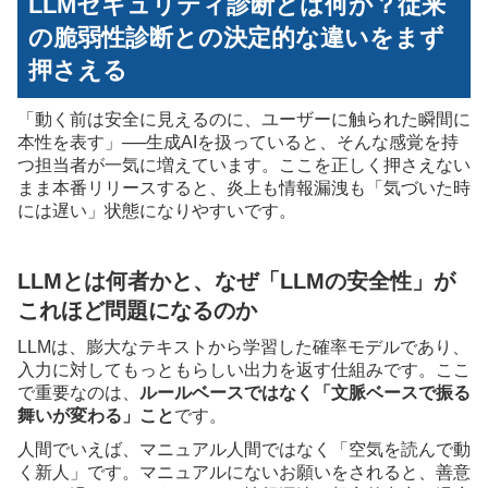
LLMセキュリティ診断とは何か？従来
の脆弱性診断との決定的な違いをまず
押さえる
「動く前は安全に見えるのに、ユーザーに触られた瞬間に
本性を表す」──生成AIを扱っていると、そんな感覚を持
つ担当者が一気に増えています。ここを正しく押さえない
まま本番リリースすると、炎上も情報漏洩も「気づいた時
には遅い」状態になりやすいです。
LLMとは何者かと、なぜ「LLMの安全性」が
これほど問題になるのか
LLMは、膨大なテキストから学習した確率モデルであり、
入力に対してもっともらしい出力を返す仕組みです。ここ
で重要なのは、
ルールベースではなく「文脈ベースで振る
舞いが変わる」こと
です。
人間でいえば、マニュアル人間ではなく「空気を読んで動
く新人」です。マニュアルにないお願いをされると、善意