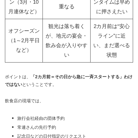
ン（3月・10
ンタイムは早め
重なる
月連休など）
に押さえたい
観光は落ち着く
2カ月前は“安心
オフシーズン
が、地元の宴会・
ライン”に近
（1～2月平日
飲み会が入りやす
い、まだ選べる
など）
い
状態
ポイントは、
「2カ月前＝その日から急に一斉スタートする」わけ
ではない
ということです。
飲食店の現場では、
旅行会社経由の団体予約
常連さんの先行予約
記念日などの日付指定のリクエスト