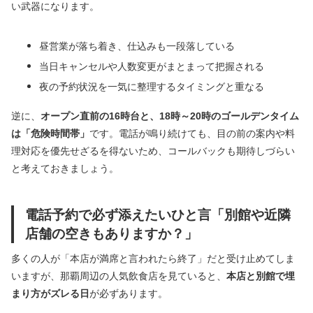
い武器になります。
昼営業が落ち着き、仕込みも一段落している
当日キャンセルや人数変更がまとまって把握される
夜の予約状況を一気に整理するタイミングと重なる
逆に、
オープン直前の16時台と、18時～20時のゴールデンタイム
は「危険時間帯」
です。電話が鳴り続けても、目の前の案内や料
理対応を優先せざるを得ないため、コールバックも期待しづらい
と考えておきましょう。
電話予約で必ず添えたいひと言「別館や近隣
店舗の空きもありますか？」
多くの人が「本店が満席と言われたら終了」だと受け止めてしま
いますが、那覇周辺の人気飲食店を見ていると、
本店と別館で埋
まり方がズレる日
が必ずあります。