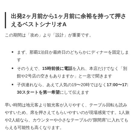
出発2ヶ月前から1ヶ月前に余裕を持って押さ
えるベストシナリオA
この期間は「攻め」より「設計」が重要です。
まず、那覇1泊目か最終日のどちらかにディナーを固定しま
す
そのうえで、
15時前後に電話
を入れ、本店だけでなく「別
館や2号店の空きもありますか」と一息で聞きます
子供連れなら、あえて人気の19〜20時ではなく
17:00〜17:
30スタートを第一希望
にして伝えます
早い時間は地元客より観光客が入りやすく、テーブル回転も読み
やすいため、席を押さえてもらいやすいのが現場感覚です。1人旅
や2人組なら、カウンターや小さなテーブルの“隙間席”に入れても
らえる可能性も高くなります。