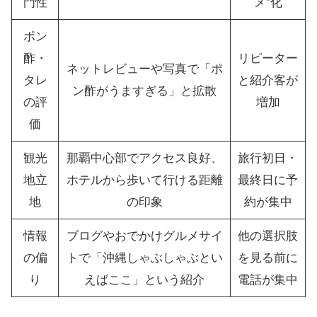
門性
メ”化
ポン
酢・
リピーター
ネットレビューや写真で「ポ
タレ
と紹介客が
ン酢がうますぎる」と拡散
の評
増加
価
観光
那覇中心部でアクセス良好、
旅行初日・
地立
ホテルから歩いて行ける距離
最終日に予
地
の印象
約が集中
情報
ブログやおでかけグルメサイ
他の選択肢
の偏
トで「沖縄しゃぶしゃぶとい
を見る前に
り
えばここ」という紹介
電話が集中