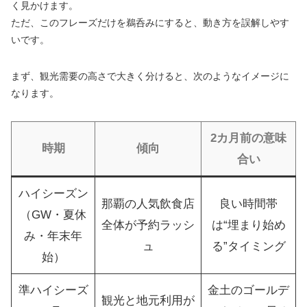
く見かけます。
ただ、このフレーズだけを鵜呑みにすると、動き方を誤解しやす
いです。
まず、観光需要の高さで大きく分けると、次のようなイメージに
なります。
2カ月前の意味
時期
傾向
合い
ハイシーズン
那覇の人気飲食店
良い時間帯
（GW・夏休
全体が予約ラッシ
は“埋まり始め
み・年末年
ュ
る”タイミング
始）
準ハイシーズ
金土のゴールデ
観光と地元利用が