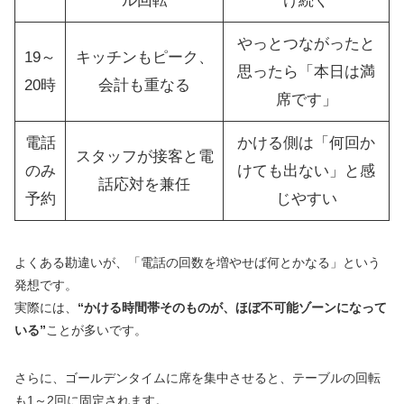
ル回転
け続く
やっとつながったと
19～
キッチンもピーク、
思ったら「本日は満
20時
会計も重なる
席です」
電話
かける側は「何回か
スタッフが接客と電
のみ
けても出ない」と感
話応対を兼任
予約
じやすい
よくある勘違いが、「電話の回数を増やせば何とかなる」という
発想です。
実際には、
“かける時間帯そのものが、ほぼ不可能ゾーンになって
いる”
ことが多いです。
さらに、ゴールデンタイムに席を集中させると、テーブルの回転
も1～2回に固定されます。