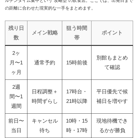
ルデンタイム集中という“攻略型”の飲食店。ここでは、出発日まで
の距離に合わせた現実的な一手をまとめます。
残り日
狙う時間
メイン戦略
ポイント
数
帯
2ヶ
別館もまとめ
月〜1
通常予約
15時前後
て確認
ヶ月
2週
日程調整＋
17時台・
平日優先で候
間〜1
時間ずらし
21時以降
補日を増やす
週間
前日〜
キャンセル
10時・15
現地待機でき
当日
待ち
時・17時
るかが勝負