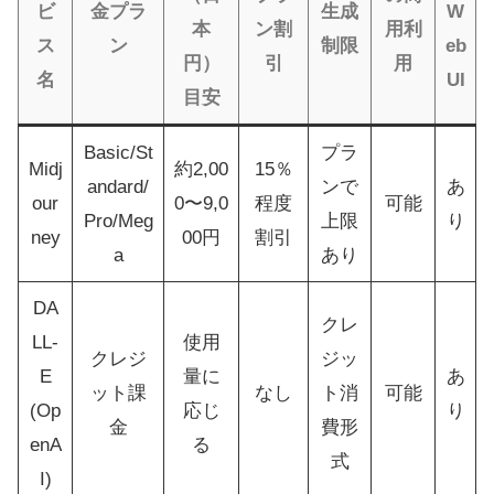
ビ
金プラ
生成
W
本
ン割
用利
ス
ン
制限
eb
円）
引
用
名
UI
目安
Basic/St
プラ
Midj
約2,00
15％
andard/
ンで
あ
our
0〜9,0
程度
可能
Pro/Meg
上限
り
ney
00円
割引
a
あり
DA
クレ
LL-
使用
クレジ
ジッ
E
量に
あ
ット課
なし
ト消
可能
(Op
応じ
り
金
費形
enA
る
式
I)