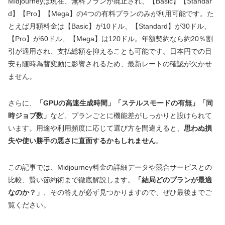
Midjourneyは現在、無料プランが廃止され、【Basic】【Standar
d】【Pro】【Mega】の4つの有料プランのみが利用可能です。た
とえば月額料金は【Basic】が10ドル、【Standard】が30ドル、
【Pro】が60ドル、【Mega】は120ドル。年額契約なら約20％割
引が適用され、支払総額を抑えることも可能です。日本円での目
安も随時為替変動に影響されるため、最新レートの確認が欠かせ
ません。
さらに、
「GPUの高速生成時間」「ステルスモードの有無」「同
時ジョブ数」
など、プランごとに機能差がしっかりと設けられて
います。用途や利用頻度に応じて選び方を間違えると、
思わぬ損
失や使い勝手の悪さに直面するかもしれません
。
この記事では、Midjourney料金の詳細データや競合サービスとの
比較、賢い節約術まで徹底解説します。
「結局どのプランが最適
なのか？」
、その答えが必ず見つかりますので、ぜひ最後までご
覧ください。