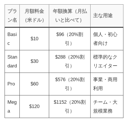
プラ
月額料金
年額換算（月払
主な用途
ン名
（米ドル）
いと比べて）
Basi
$96（20%割
個人・初心
$10
c
引）
者向け
Stan
$288（20%割
標準的なク
$30
dard
引）
リエイター
$576（20%割
事業・商用
Pro
$60
引）
利用
Meg
$1152（20%割
チーム・大
$120
a
引）
規模業務