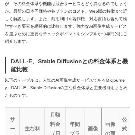
が、その料金体系や機能は競合サービスとどう異なるのでしょう
か。最新の日本円価格や各プランのコスト、Web版の特徴まで詳
しく解説します。また、商用利用や著作権、対応言語も含めて検
討すべき要素を網羅的に比較します。強力なAI画像生成サービス
を選ぶために重要なチェックポイントをシンプルかつ専門的にご
紹介します。
DALL-E、Stable Diffusionとの料金体系と機
能比較
以下のテーブルは、人気のAI画像生成サービスであるMidjourne
y、DALL-E、Stable Diffusionの主な料金体系と主要機能をまとめ
たものです。
月額
サ
公
料金
年間
画像
ー
主な料
画像
式
（日
プラ
の商