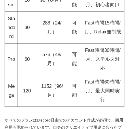
10
96（8/月）
sic
能
月、初心者向け
Sta
288（24/
可
Fast時間15時間/
nda
30
月）
能
月、Relax無制限
rd
Fast時間30時間/
576（48/
可
Pro
60
月、ステルス対
月）
能
応
Fast時間60時間/
Me
1152（96/
可
120
月、最大同時実
ga
月）
能
行
すべてのプランはDiscord経由でのアカウント作成が必須で、商用
利用も認められています。自身のクリエイティブ用途に合ったプ