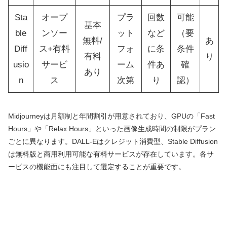
Sta
オープ
プラ
回数
可能
基本
ble
ンソー
ット
など
（要
無料/
あ
Diff
ス+有料
フォ
に条
条件
有料
り
usio
サービ
ーム
件あ
確
あり
n
ス
次第
り
認）
Midjourneyは月額制と年間割引が用意されており、GPUの「Fast
Hours」や「Relax Hours」といった画像生成時間の制限がプラン
ごとに異なります。DALL-Eはクレジット消費型、Stable Diffusion
は無料版と商用利用可能な有料サービスが存在しています。各サ
ービスの機能面にも注目して選定することが重要です。