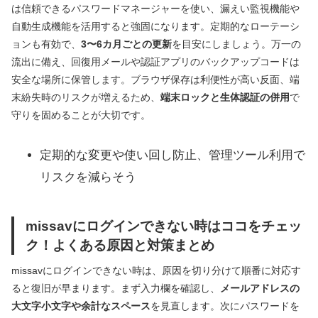
は信頼できるパスワードマネージャーを使い、漏えい監視機能や
自動生成機能を活用すると強固になります。定期的なローテーシ
ョンも有効で、
3〜6カ月ごとの更新
を目安にしましょう。万一の
流出に備え、回復用メールや認証アプリのバックアップコードは
安全な場所に保管します。ブラウザ保存は利便性が高い反面、端
末紛失時のリスクが増えるため、
端末ロックと生体認証の併用
で
守りを固めることが大切です。
定期的な変更や使い回し防止、管理ツール利用で
リスクを減らそう
missavにログインできない時はココをチェッ
ク！よくある原因と対策まとめ
missavにログインできない時は、原因を切り分けて順番に対応す
ると復旧が早まります。まず入力欄を確認し、
メールアドレスの
大文字小文字や余計なスペース
を見直します。次にパスワードを