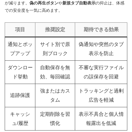
が減ります。
偽の再生ボタン
や
新規タブ自動表示
の抑止は、体感
での安全度を一気に高めます。
項目
推奨設定
期待できる効果
通知とポッ
サイト別で原
偽通知や突然のタブ
プアップ
則ブロック
表示を防止
ダウンロー
自動保存を無
不審な実行ファイル
ド挙動
効、毎回確認
の誤保存を回避
強またはカス
トラッキングと過剰
追跡保護
タム
広告を軽減
キャッシ
定期削除を習
表示不具合と個人情
ュ/履歴
慣化
報露出を低減