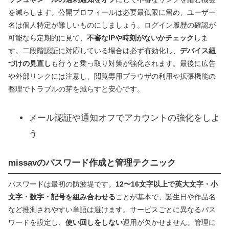
を減らします。公開プロフィールは必要最低限に留め、ユーザー
名は個人特定が難しいものにしましょう。ログイン履歴の確認が
可能なら定期的に見て、
不審なIPや時刻がないかチェック
しま
す。二段階認証に対応している場合は必ず有効化し、
デバイス紐
づけの見直し
も行うと乗っ取り対策が強化されます。最後に広告
や外部リンクには注意し、閲覧専用ブラウザの利用や拡張機能の
整理でトラブルの芽を減らすと安心です。
メール認証や通知オフでアカウントの強化をしよ
う
missavのパスワード作成と管理テクニック
パスワードは最初の防波堤です。
12〜16文字以上で英大文字・小
文字・数字・記号を組み合わせる
ことが基本で、誕生日や作品名
など推測されやすい単語は避けます。サービスごとに異なるパス
ワードを設定し、
使い回しをしない
運用が欠かせません。管理に