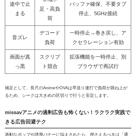
途中で止
バッファ確保、不要タブ
足・高負
まる
停止、5GHz接続
荷
デコード
一時停止→巻き戻し、ア
音ズレ
負荷
クセラレーション有効
画面が真
スクリプ
拡張機能を一時停止、別
っ黒
ト競合
ブラウザで再試行
補足として、長尺のAnimeやOVAは早送り連打で負荷が跳ね上が
るため、シークは大きめの区切りで行うと安定します。
missavアニメの過剰広告も怖くない！ラクラク実践で
きる広告回避テク
過剰なポップや誘導バナーに悩まされたら、押さえるべきは「通