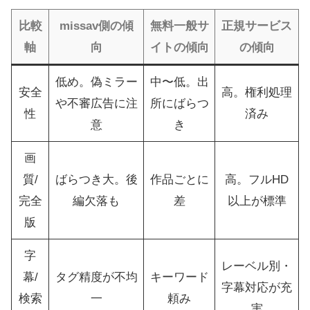
比較
missav側の傾
無料一般サ
正規サービス
軸
向
イトの傾向
の傾向
低め。偽ミラー
中〜低。出
安全
高。権利処理
や不審広告に注
所にばらつ
性
済み
意
き
画
質/
ばらつき大。後
作品ごとに
高。フルHD
完全
編欠落も
差
以上が標準
版
字
レーベル別・
幕/
タグ精度が不均
キーワード
字幕対応が充
検索
一
頼み
実