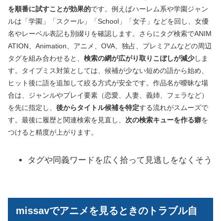
を順番に試すことが効果的
です。例えばハーレム系や学園ジャン
ルは「学園」「スクール」「School」「女子」などを回し、女優
名やレーベル表記も別綴りを確認します。さらにタグ検索でANIM
ATION、Animation、アニメ、OVA、独占、プレミアムなどの周辺
タグを組み合わせると、
検索の網が広がり取りこぼしが減少
しま
す。タイプミス対策としては、候補が少ない短めの語から始め、
ヒット後に語を追加して絞る方式が安全です。作品名が曖昧な場
合は、ジャンルやプレイ要素（恋愛、人妻、義姉、フェラなど）
を先に指定し、
後からタイトル候補を特定
する流れがスムーズで
す。最後に履歴と関連検索を見直し、
次の検索キューを作る癖
を
つけると精度が上がります。
タグや同義ワードを広く拾って見逃しをなくそう
missavでアニメを見るときのトラブル自