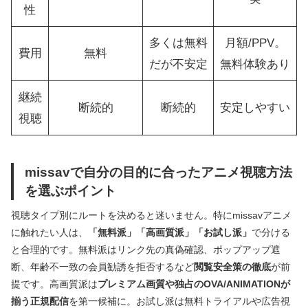
性
多くは無料
月額/PPV。
費用
無料
だが不安定
無料体験あり
継続
断続的
断続的
安定しやすい
視聴
missavで自分の目的に合ったアニメ視聴方法
を選ぶポイント
視聴タイプ別にルートを決めると迷いません。特にmissavアニメ
に触れたい人は、
「無料派」「高画質派」「お試し派」
で分ける
と合理的です。無料派はリンク先の真偽確認、ポップアップ遮
断、年齢不一致の会員勧誘を拒否するなど
閲覧安全策の徹底
が前
提です。高画質派は
プレミアム画質や独占のOVA/ANIMATIONが
揃う正規配信
を第一候補に。お試し派は無料トライアルや広告視