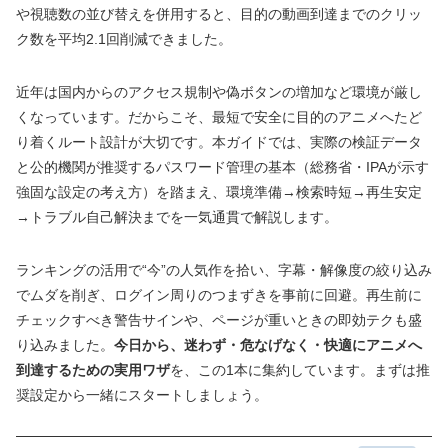
や視聴数の並び替えを併用すると、目的の動画到達までのクリッ
ク数を平均2.1回削減できました。
近年は国内からのアクセス規制や偽ボタンの増加など環境が厳し
くなっています。だからこそ、最短で安全に目的のアニメへたど
り着くルート設計が大切です。本ガイドでは、実際の検証データ
と公的機関が推奨するパスワード管理の基本（総務省・IPAが示す
強固な設定の考え方）を踏まえ、環境準備→検索時短→再生安定
→トラブル自己解決までを一気通貫で解説します。
ランキングの活用で“今”の人気作を拾い、字幕・解像度の絞り込み
でムダを削ぎ、ログイン周りのつまずきを事前に回避。再生前に
チェックすべき警告サインや、ページが重いときの即効テクも盛
り込みました。
今日から、迷わず・危なげなく・快適にアニメへ
到達するための実用ワザ
を、この1本に集約しています。まずは推
奨設定から一緒にスタートしましょう。