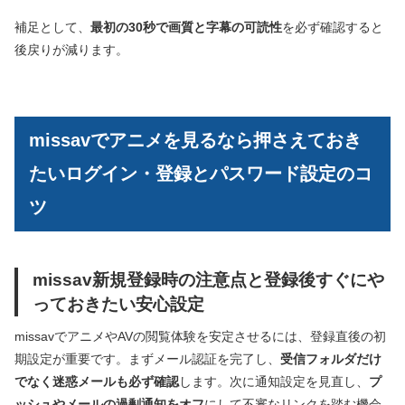
補足として、
最初の30秒で画質と字幕の可読性
を必ず確認すると
後戻りが減ります。
missavでアニメを見るなら押さえておき
たいログイン・登録とパスワード設定のコ
ツ
missav新規登録時の注意点と登録後すぐにや
っておきたい安心設定
missavでアニメやAVの閲覧体験を安定させるには、登録直後の初
期設定が重要です。まずメール認証を完了し、
受信フォルダだけ
でなく迷惑メールも必ず確認
します。次に通知設定を見直し、
プ
ッシュやメールの過剰通知をオフ
にして不審なリンクを踏む機会