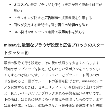
オススメ
の最新ブラウザを使う（更新が速く脆弱性対応が
早い）
トラッキング防止と
広告制御
の拡張機能を併用する
回線が安定する時間帯を選び
再生の途切れ
を防ぐ
DNS切替やキャッシュ削除で
表示崩れ
を減らす
missavに最適なブラウザ設定と広告ブロックのスター
トダッシュ術
最初の数分で行う設定が、その後の快適さを大きく左右します。
通知やポップアップを抑え、紛らわしい偽ボタンをクリックしに
くくするのが狙いです。アドレスバーとダウンロード周りのガー
ドを強めると、誤ダウンロードの被害を防げます。missavのアニ
メを閲覧するときは、セキュリティレベルを段階的に上げて試す
と、見たいページだけがブロックされる事態も避けやすいです。
下の表は、はじめに押さえるべき要点を整理したものです。まず
は最小構成から始め、挙動を見ながら例外設定を追加すると失敗