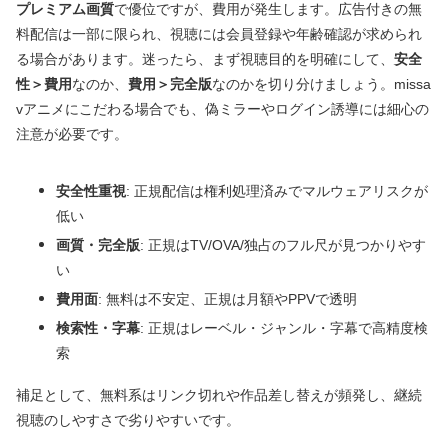
プレミアム画質
で優位ですが、費用が発生します。広告付きの無
料配信は一部に限られ、視聴には会員登録や年齢確認が求められ
る場合があります。迷ったら、まず視聴目的を明確にして、
安全
性＞費用
なのか、
費用＞完全版
なのかを切り分けましょう。missa
vアニメにこだわる場合でも、偽ミラーやログイン誘導には細心の
注意が必要です。
安全性重視
: 正規配信は権利処理済みでマルウェアリスクが
低い
画質・完全版
: 正規はTV/OVA/独占のフル尺が見つかりやす
い
費用面
: 無料は不安定、正規は月額やPPVで透明
検索性・字幕
: 正規はレーベル・ジャンル・字幕で高精度検
索
補足として、無料系はリンク切れや作品差し替えが頻発し、継続
視聴のしやすさで劣りやすいです。