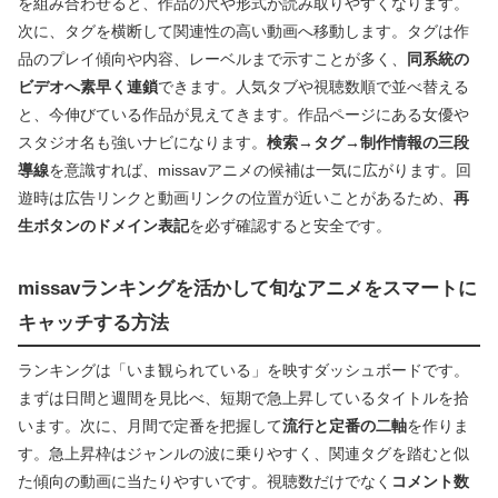
を組み合わせると、作品の尺や形式が読み取りやすくなります。
次に、タグを横断して関連性の高い動画へ移動します。タグは作
品のプレイ傾向や内容、レーベルまで示すことが多く、
同系統の
ビデオへ素早く連鎖
できます。人気タブや視聴数順で並べ替える
と、今伸びている作品が見えてきます。作品ページにある女優や
スタジオ名も強いナビになります。
検索→タグ→制作情報の三段
導線
を意識すれば、missavアニメの候補は一気に広がります。回
遊時は広告リンクと動画リンクの位置が近いことがあるため、
再
生ボタンのドメイン表記
を必ず確認すると安全です。
missavランキングを活かして旬なアニメをスマートに
キャッチする方法
ランキングは「いま観られている」を映すダッシュボードです。
まずは日間と週間を見比べ、短期で急上昇しているタイトルを拾
います。次に、月間で定番を把握して
流行と定番の二軸
を作りま
す。急上昇枠はジャンルの波に乗りやすく、関連タグを踏むと似
た傾向の動画に当たりやすいです。視聴数だけでなく
コメント数