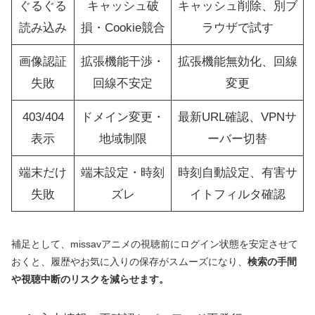
ぐるぐる
キャッシュ破
キャッシュ削除、別ブ
読み込み
損・Cookie競合
ラウザで試す
画像認証
拡張機能干渉・
拡張機能無効化、回線
失敗
回線不安定
変更
403/404
ドメイン変更・
最新URL確認、VPNサ
表示
地域制限
ーバー切替
端末だけ
端末設定・時刻
時刻自動設定、有害サ
失敗
ズレ
イトフィルタ確認
補足として、missavアニメの視聴前にログイン状態を安定させて
おくと、履歴やお気に入りの保存がスムーズになり、
検索の手間
や視聴中断のリスクを減らせます。