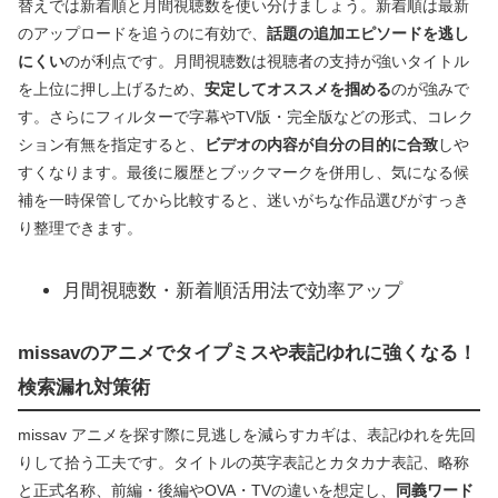
替えでは新着順と月間視聴数を使い分けましょう。新着順は最新
のアップロードを追うのに有効で、
話題の追加エピソードを逃し
にくい
のが利点です。月間視聴数は視聴者の支持が強いタイトル
を上位に押し上げるため、
安定してオススメを掴める
のが強みで
す。さらにフィルターで字幕やTV版・完全版などの形式、コレク
ション有無を指定すると、
ビデオの内容が自分の目的に合致
しや
すくなります。最後に履歴とブックマークを併用し、気になる候
補を一時保管してから比較すると、迷いがちな作品選びがすっき
り整理できます。
月間視聴数・新着順活用法で効率アップ
missavのアニメでタイプミスや表記ゆれに強くなる！
検索漏れ対策術
missav アニメを探す際に見逃しを減らすカギは、表記ゆれを先回
りして拾う工夫です。タイトルの英字表記とカタカナ表記、略称
と正式名称、前編・後編やOVA・TVの違いを想定し、
同義ワード