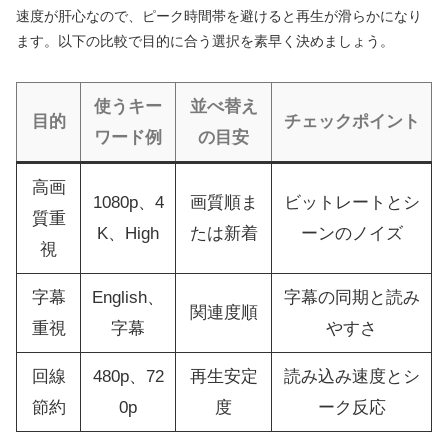
速度が肝心なので、ピーク時間帯を避けると再生が滑らかになり
ます。以下の比較で目的に合う選択を素早く決めましょう。
使うキー
並べ替え
目的
チェックポイント
ワード例
の目安
高画
1080p、4
画質順ま
ビットレートとシ
質重
K、High
たは新着
ーンのノイズ
視
字幕
English、
字幕の同期と読み
関連度順
重視
字幕
やすさ
回線
480p、72
再生安定
読み込み速度とシ
節約
0p
度
ーク反応