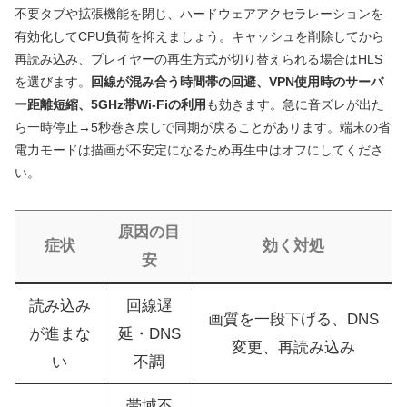
不要タブや拡張機能を閉じ、ハードウェアアクセラレーションを
有効化してCPU負荷を抑えましょう。キャッシュを削除してから
再読み込み、プレイヤーの再生方式が切り替えられる場合はHLS
を選びます。
回線が混み合う時間帯の回避、VPN使用時のサーバ
ー距離短縮、5GHz帯Wi‑Fiの利用
も効きます。急に音ズレが出た
ら一時停止→5秒巻き戻しで同期が戻ることがあります。端末の省
電力モードは描画が不安定になるため再生中はオフにしてくださ
い。
原因の目
症状
効く対処
安
読み込み
回線遅
画質を一段下げる、DNS
が進まな
延・DNS
変更、再読み込み
い
不調
帯域不