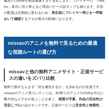
履歴とCookieを都度破棄すると安定します。プレイヤーの「Thea
tre」表示に切り替えると周辺バナーの誤タップも減ります。広告
の配置は定期的に変わるため、
再生前にプレイヤー周りを一呼吸
おいて確認
するクセが最大の防御になります。
missavのアニメを無料で見るための最適
な視聴ルートの選び方
missavと他の無料アニメサイト・正規サービ
スの違いをズバリ比較
無料で探すならまず「何を優先するか」を決めるのが近道です。
missavのアニメ系コンテンツは、AV寄りのアニメやOVAを中心に
断片的なビデオが並ぶことが多く、
画質や字幕、作品の完全性が
安定しづらい
点がネックです。正規サービスは
安全性と検索性、