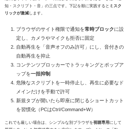
知・スクリプト・音」の三点です。下記を順に実践すると
ミスク
リックが激減
します。
ブラウザのサイト権限で通知を
常時ブロック
に設
定し、カメラやマイクも拒否に固定
自動再生を「音声オフのみ許可」にし、音付きの
自動再生を抑止
コンテンツブロッカーでトラッキングとポップア
ップを
一括抑制
危険なスクリプトを一時停止し、再生に必要なド
メインだけを手動で許可
新規タブが開いたら即座に閉じるショートカット
を習慣化（PCはCtrl/Command+W）
これでも厳しい場合は、シンプルな別ブラウザを
視聴専用
にして