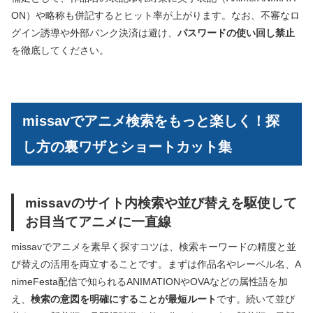
ON）や略称も併記するとヒット率が上がります。なお、不審なロ
グイン誘導や外部バンク決済は避け、
パスワードの使い回し禁止
を徹底してください。
missavでアニメ検索をもっと楽しく！探
し方の裏ワザとショートカット集
missavのサイト内検索や並び替えを駆使して
お目当てアニメに一直線
missavでアニメを素早く探すコツは、検索キーワードの精度と並
び替えの活用を両立することです。まずは作品名やレーベル名、A
nimeFesta配信で知られるANIMATIONやOVAなどの属性語を加
え、
検索の意図を明確にすることが最短ルート
です。続いて並び