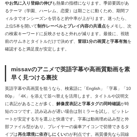
やお気に入り登録の伸び
も熱量の指標になります。季節要因があ
るテーマ（学園、ハーレム、恋愛）は期ごとに動くため、期間フ
ィルタでオンシーズンを切ると的中率が上がります。迷ったら、
上位5本を開いて
制作レーベルとプレイ内容の共通点
をメモし、次
の検索キーワードに反映させると外れが減ります。最後に、視聴
前のサムネとタイトルだけで決めず、
冒頭1分の画質と字幕有無
を
確認すると満足度が安定します。
missavのアニメで英語字幕や高画質動画を素
早く見つける裏技
英語字幕や高画質を狙うなら、検索語に「English」「字幕」「10
80p」「4K」を添えて並べ替えを活用します。タイトルや説明文
に表記があることが多く、
解像度表記と字幕タグの同時確認
が時
短のコツです。読み込みが遅い場合は別ミラーを試し、ビットレ
ートが安定する方を選ぶと快適です。字幕は動画埋め込み型と外
部ファイル型があり、プレイヤーの歯車アイコンで切替できるタ
イプは
再生環境に依存しにくい
のが利点です。画質優先なら回線