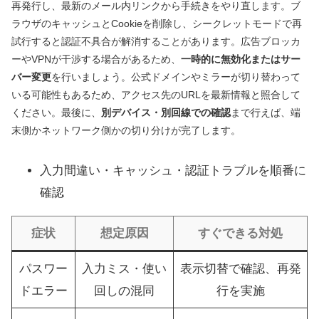
再発行し、最新のメール内リンクから手続きをやり直します。ブ
ラウザのキャッシュとCookieを削除し、シークレットモードで再
試行すると認証不具合が解消することがあります。広告ブロッカ
ーやVPNが干渉する場合があるため、
一時的に無効化またはサー
バー変更
を行いましょう。公式ドメインやミラーが切り替わって
いる可能性もあるため、アクセス先のURLを最新情報と照合して
ください。最後に、
別デバイス・別回線での確認
まで行えば、端
末側かネットワーク側かの切り分けが完了します。
入力間違い・キャッシュ・認証トラブルを順番に
確認
症状
想定原因
すぐできる対処
パスワー
入力ミス・使い
表示切替で確認、再発
ドエラー
回しの混同
行を実施