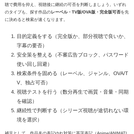
聴で費用を抑え、視聴後に継続の可否を判断しましょう。いずれ
のタイプも、探す作品の
レーベル・TV版/OVA版・完全版可否
を先
に決めると検索が速くなります。
目的定義をする（完全版か、部分視聴で良いか、
字幕の要否）
安全策を整える（不審広告ブロック、パスワード
使い回し回避）
検索条件を固める（レーベル、ジャンル、OVA/T
V、独占可否）
視聴テストを行う（数分再生で画質・音量・同期
を確認）
継続性で判断する（シリーズ視聴が途切れない環
境を選択）
補足として、作品名の表記ゆれ対策に英字表記（Anime/ANIMATI