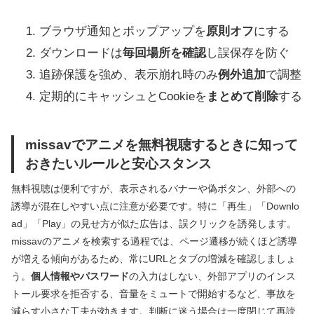
ブラウザ通知とポップアップを
原則オフ
にする
ダウンロードは
毎回場所を確認
し誤保存を防ぐ
追跡保護を強め、表示崩れ時のみ
例外追加
で調整
定期的にキャッシュとCookieを
まとめて削除
する
missavでアニメを無料視聴するときに知って
おきたいルールと安心スタンス
無料視聴は便利ですが、表示されるバナーや偽ボタン、外部への
誘導が混在しやすい点に注意が必要です。特に「再生」「Downlo
ad」「Play」の見せ方が似た広告は、誤クリックを誘発します。
missavのアニメを検索する過程では、ページ遷移が続くほど誘導
が増える傾向があるため、常にURLとタブの増減を確認しましょ
う。
個人情報やパスワード
の入力はしない、外部アプリのインス
トール要求を拒否する、音量をミュートで開始するなど、事故を
減らす小さな工夫が効きます。判断に迷う場合は一度閉じて再読