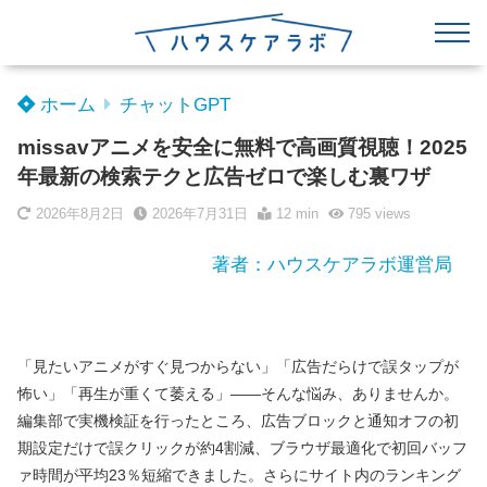
ホーム
チャットGPT
missavアニメを安全に無料で高画質視聴！2025
年最新の検索テクと広告ゼロで楽しむ裏ワザ
2026年8月2日
2026年7月31日
12 min
795
views
著者：ハウスケアラボ運営局
「見たいアニメがすぐ見つからない」「広告だらけで誤タップが
怖い」「再生が重くて萎える」——そんな悩み、ありませんか。
編集部で実機検証を行ったところ、広告ブロックと通知オフの初
期設定だけで誤クリックが約4割減、ブラウザ最適化で初回バッフ
ァ時間が平均23％短縮できました。さらにサイト内のランキング