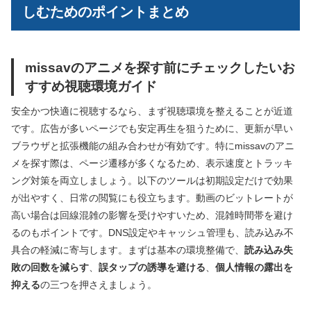
しむためのポイントまとめ
missavのアニメを探す前にチェックしたいお
すすめ視聴環境ガイド
安全かつ快適に視聴するなら、まず視聴環境を整えることが近道
です。広告が多いページでも安定再生を狙うために、更新が早い
ブラウザと拡張機能の組み合わせが有効です。特にmissavのアニ
メを探す際は、ページ遷移が多くなるため、表示速度とトラッキ
ング対策を両立しましょう。以下のツールは初期設定だけで効果
が出やすく、日常の閲覧にも役立ちます。動画のビットレートが
高い場合は回線混雑の影響を受けやすいため、混雑時間帯を避け
るのもポイントです。DNS設定やキャッシュ管理も、読み込み不
具合の軽減に寄与します。まずは基本の環境整備で、
読み込み失
敗の回数を減らす
、
誤タップの誘導を避ける
、
個人情報の露出を
抑える
の三つを押さえましょう。