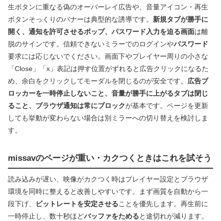
生ボタンに重なる偽のオーバーレイ広告や、音量アイコン・再生
ボタンそっくりのバナーは典型的な誘導です。
新規タブが勝手に
開く、通知を許可させるポップ、パスワード入力を迫る画面
は離
脱のサインです。信頼できないミラーでのログインや
パスワード
要求には応じないでください。画面下やプレイヤー周りの小さな
「Close」「x」表記は押す位置がずれると広告クリックになるた
め、余白をクリックしてモーダルを閉じるのが安全です。
広告ブ
ロッカーを一時停止しないこと、音量が勝手に上がるタブは閉じ
ること、ブラウザ通知は常にブロック
が基本です。ページを更新
しても挙動が変わらない場合は別ミラーへの切り替えを検討しま
す。
missavのページが重い・カクつくときはこれを試そう
読み込みが遅い、映像がカクつく時はプレイヤー設定とブラウザ
環境を同時に整えると改善しやすいです。まず画質を自動から一
段下げ、
ビットレートを安定させる
ことを優先します。再生前に
一時停止し、数十秒ほど
バッファをためる
と途切れが減ります。