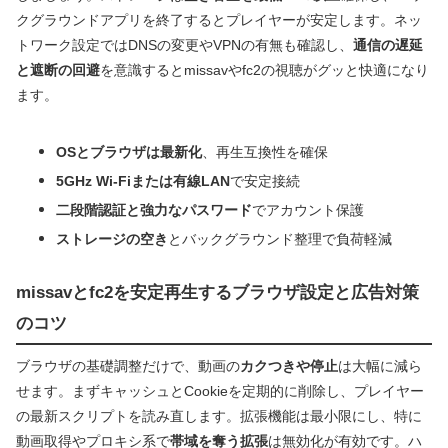
クグラウンドアプリを終了するとプレイヤーが安定します。ネッ
トワーク設定ではDNSの変更やVPNの有無も確認し、
通信の遅延
と遮断の回避
を意識するとmissavやfc2の視聴がグッと快適になり
ます。
OSとブラウザは最新化
、再生互換性を確保
5GHz Wi‑Fiまたは有線LAN
で安定接続
二段階認証と強力なパスワード
でアカウント保護
ストレージの空き
とバックグラウンド整理で負荷軽減
missavとfc2を安定再生するブラウザ設定と広告対策
のコツ
ブラウザの基礎調整だけで、動画の
カクつきや停止
は大幅に減ら
せます。まずキャッシュとCookieを定期的に削除し、プレイヤー
の最新スクリプトを読み直します。拡張機能は最小限にし、特に
動画取得やプロキシ系で
帯域を奪う拡張
は無効化が有効です。ハ