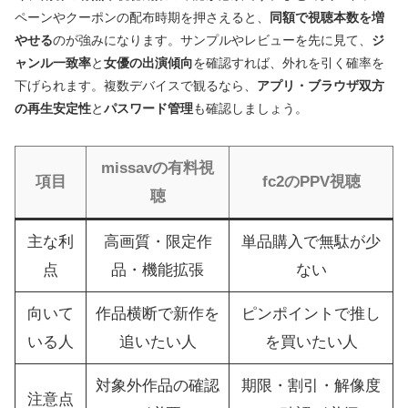
ペーンやクーポンの配布時期を押さえると、
同額で視聴本数を増
やせる
のが強みになります。サンプルやレビューを先に見て、
ジ
ャンル一致率
と
女優の出演傾向
を確認すれば、外れを引く確率を
下げられます。複数デバイスで観るなら、
アプリ・ブラウザ双方
の再生安定性
と
パスワード管理
も確認しましょう。
missavの有料視
項目
fc2のPPV視聴
聴
主な利
高画質・限定作
単品購入で無駄が少
点
品・機能拡張
ない
向いて
作品横断で新作を
ピンポイントで推し
いる人
追いたい人
を買いたい人
対象外作品の確認
期限・割引・解像度
注意点