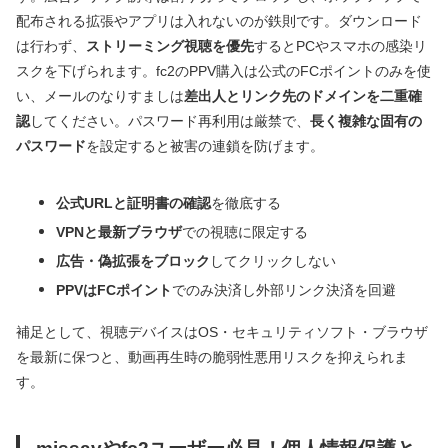
配布される拡張やアプリは入れないのが鉄則です。ダウンロード
は行わず、
ストリーミング視聴を優先
するとPCやスマホの感染リ
スクを下げられます。fc2のPPV購入は公式のFCポイントのみを使
い、メールのなりすましは
差出人とリンク先のドメインを二重確
認
してください。パスワード再利用は厳禁で、
長く複雑な固有の
パスワード
を設定すると被害の連鎖を防げます。
公式URLと証明書の確認
を徹底する
VPNと最新ブラウザ
での視聴に限定する
広告・偽拡張をブロック
してクリックしない
PPVはFCポイント
でのみ決済し外部リンク決済を回避
補足として、視聴デバイスはOS・セキュリティソフト・ブラウザ
を最新に保つと、動画再生時の脆弱性悪用リスクを抑えられま
す。
missavやfc2ユーザー必見！個人情報保護と