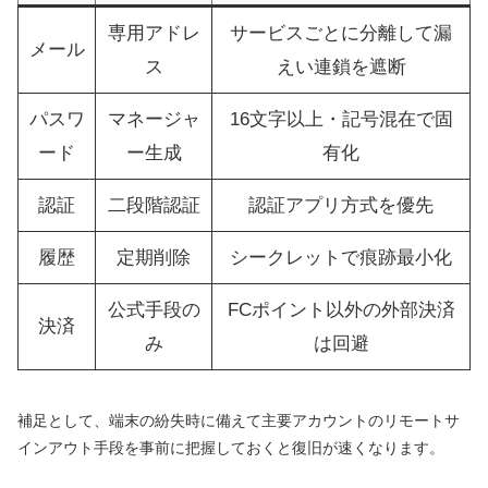
専用アドレ
サービスごとに分離して漏
メール
ス
えい連鎖を遮断
パスワ
マネージャ
16文字以上・記号混在で固
ード
ー生成
有化
認証
二段階認証
認証アプリ方式を優先
履歴
定期削除
シークレットで痕跡最小化
公式手段の
FCポイント以外の外部決済
決済
み
は回避
補足として、端末の紛失時に備えて主要アカウントのリモートサ
インアウト手段を事前に把握しておくと復旧が速くなります。