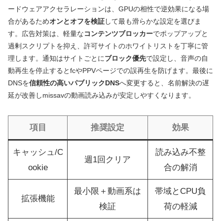
ードウェアアクセラレーションは、GPUの相性で逆効果になる場
合があるため
オンとオフを検証
して最も滑らかな設定を選びま
す。広告対策は、軽量な
コンテンツブロッカー
でポップアップと
過剰スクリプトを抑え、許可サイトのホワイトリストを丁寧に管
理します。通知はサイトごとに
ブロック優先
で設定し、音声の自
動再生を停止するとfcやPPVページでの誤再生を防げます。最後に
DNSを
信頼性の高いパブリックDNS
へ変更すると、名前解決の遅
延が改善しmissavの動画読み込みが安定しやすくなります。
項目
推奨設定
効果
キャッシュ/C
読み込み不整
週1回クリア
ookie
合の解消
最小限＋動画系は
帯域とCPU負
拡張機能
検証
荷の軽減