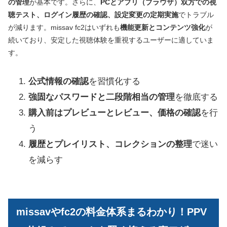
の管理
が基本です。さらに、
PCとアプリ（ブラウザ）双方での視
聴テスト、ログイン履歴の確認、設定変更の定期実施
でトラブル
が減ります。missav fc2はいずれも
機能更新とコンテンツ強化
が
続いており、安定した視聴体験を重視するユーザーに適していま
す。
公式情報の確認
を習慣化する
強固なパスワードと二段階相当の管理
を徹底する
購入前はプレビューとレビュー、価格の確認
を行
う
履歴とプレイリスト、コレクションの整理
で迷い
を減らす
missavやfc2の料金体系まるわかり！PPV