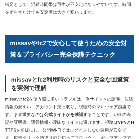
補足として、混雑時間帯は再生が不安定になりやすいです。時間
をずらすだけでも安定度は大きく変わります。
missavやfc2で安心して使うための安全対
策＆プライバシー完全保護テクニック
missavとfc2利用時のリスクと安全な回避策
を実例で理解
missavとfc2を使う際に多いトラブルは、偽サイトへの誘導、決済
情報の漏えい、アカウント乗っ取り、視聴時のマルウェア感染で
す。まず重要なのは
公式サイトかを確認
することです。URLの表
記や証明書、運営情報が曖昧なサイトは避けます。視聴は
VPNとH
TTPS
を前提にし、公開Wi‑Fiではログインしない運用が安全で
す。広告クリック誘導は割り切ってブロックし、ポップアップで