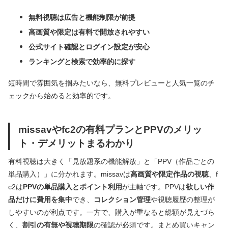
無料視聴は広告と機能制限が前提
高画質や限定は有料で開放されやすい
公式サイト確認とログイン設定が安心
ランキングと検索で効率的に探す
短時間で雰囲気を掴みたいなら、無料プレビューと人気一覧のチ
ェックから始めると効率的です。
missavやfc2の有料プランとPPVのメリッ
ト・デメリットまるわかり
有料視聴は大きく「見放題系の機能解放」と「PPV（作品ごとの
単品購入）」に分かれます。missavは
高画質や限定作品の視聴
、f
c2は
PPVの単品購入とポイント利用
が主軸です。PPVは
欲しい作
品だけに費用を集中
でき、
コレクション管理
や視聴履歴の整理が
しやすいのが利点です。一方で、購入が重なると総額が見えづら
く、
割引の有無や視聴期限
の確認が必須です。まとめ買いキャン