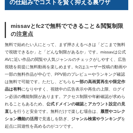
の仕組みでコストを賢く抑える裏ワザ
missavとfc2で無料でできること＆閲覧制限
の注意点
無料で始めたい人にとって、まず押さえるべきは「どこまで無料
で視聴できるか」と「どんな制限があるか」です。missavは公式
AVに近い作品の閲覧や人気ジャンルのチェックがしやすく、広告
視聴を前提に無料動画を楽しめます。fc2はユーザー投稿の動画や
一部の無料作品が中心で、PPV前のプレビューやランキング確認
は無料で可能です。ただし、どちらも
一部の高画質再生や限定作
品は有料
になりやすく、視聴中の広告表示や再生の上限、ログイ
ン必須の機能制限があります。アクセス制限や年齢確認が求めら
れることもあるため、
公式ドメインの確認
と
アカウント設定の見
直し
を行うと安全です。無料だけで楽しむ場合は、
履歴やコレク
ション機能の活用
で見逃しを防ぎ、
ジャンル検索やランキング
を
起点に回遊性を高めるのがコツです。