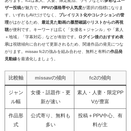
あります。fc2は素人、人妻、限定配信、ライブなどの
多彩なユー
ザー投稿
が魅力で、
PPVの価格帯や人気度
が選択の指標になりま
す。いずれもAVだけでなく、
プレイリスト化やコレクションの管
理
がはかどるため、
最近見た動画の履歴確認
や
リストからの再視
聴
が便利です。キーワードは広く「女優名＋ジャンル」や「素人
＋地域」「字幕対応」などが有効です。
ログイン後のおすすめ表
示
は視聴傾向に合わせて更新されるため、関連作品の発見につな
がります。missav fc2の強みを組み合わせ、無料と有料の
作品発
見動線
を最適化しましょう。
比較軸
missavの傾向
fc2の傾向
ジャン
女優・話題作・更
素人・人妻・限定PP
ル幅
新が速い
Vが豊富
作品形
公式寄り、無料も
投稿＋PPV中心、有
式
多い
料が主