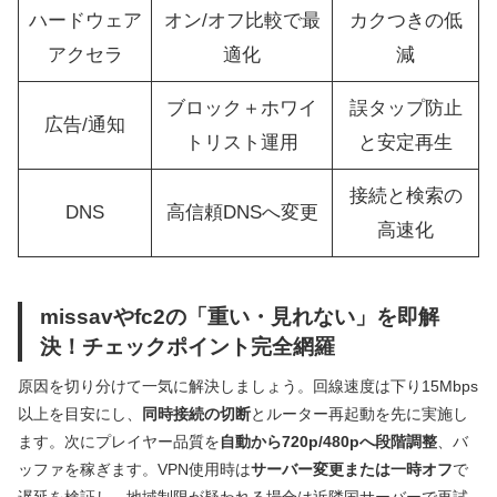
ハードウェア
オン/オフ比較で最
カクつきの低
アクセラ
適化
減
ブロック＋ホワイ
誤タップ防止
広告/通知
トリスト運用
と安定再生
接続と検索の
DNS
高信頼DNSへ変更
高速化
missavやfc2の「重い・見れない」を即解
決！チェックポイント完全網羅
原因を切り分けて一気に解決しましょう。回線速度は下り15Mbps
以上を目安にし、
同時接続の切断
とルーター再起動を先に実施し
ます。次にプレイヤー品質を
自動から720p/480pへ段階調整
、バ
ッファを稼ぎます。VPN使用時は
サーバー変更または一時オフ
で
遅延を検証し、地域制限が疑われる場合は近隣国サーバーで再試