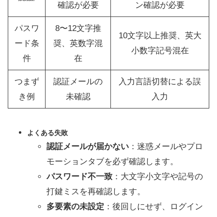
確認が必要
ン確認が必要
パスワ
8〜12文字推
10文字以上推奨、英大
ード条
奨、英数字混
小数字記号混在
件
在
つまず
認証メールの
入力言語切替による誤
き例
未確認
入力
よくある失敗
認証メールが届かない
：迷惑メールやプロ
モーションタブを必ず確認します。
パスワード不一致
：大文字小文字や記号の
打鍵ミスを再確認します。
多要素の未設定
：後回しにせず、ログイン