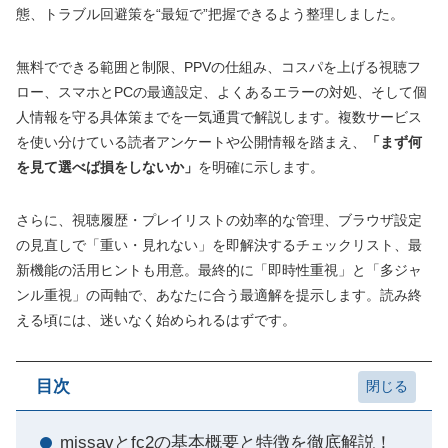
態、トラブル回避策を“最短で”把握できるよう整理しました。
無料でできる範囲と制限、PPVの仕組み、コスパを上げる視聴フ
ロー、スマホとPCの最適設定、よくあるエラーの対処、そして個
人情報を守る具体策までを一気通貫で解説します。複数サービス
を使い分けている読者アンケートや公開情報を踏まえ、
「まず何
を見て選べば損をしないか」
を明確に示します。
さらに、視聴履歴・プレイリストの効率的な管理、ブラウザ設定
の見直しで「重い・見れない」を即解決するチェックリスト、最
新機能の活用ヒントも用意。最終的に「即時性重視」と「多ジャ
ンル重視」の両軸で、あなたに合う最適解を提示します。読み終
える頃には、迷いなく始められるはずです。
目次
missavとfc2の基本概要と特徴を徹底解説！