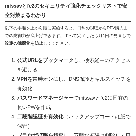
missavとfc2のセキュリティ強化チェックリストで安
全対策まるわかり
以下の手順を上から順に実施すると、日常の視聴からPPV購入ま
での防御力が底上げできます。すべて完了したら月1回の見直しで
設定の陳腐化を防止
してください。
公式URLをブックマーク
し、検索経由のアクセス
を避ける
VPNを常時オン
にし、DNS保護とキルスイッチを
有効化
パスワードマネージャー
でmissavとfc2に固有の
長いPWを作成
二段階認証を有効化
（バックアップコードは紙で
保管）
ブラウザ拡張を精査
し、不明な拡張は削除して再