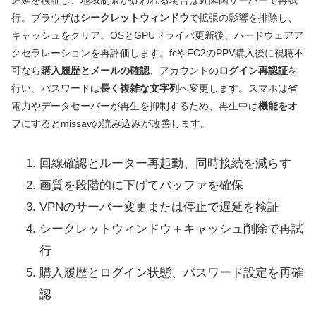
行。ブラウザは
シークレットウィンドウ
で拡張の影響を排除し、
キャッシュをクリア。OSとGPUドライバ更新後、ハードウェアア
クセラレーションを再評価します。fcやFC2のPPV購入後に視聴不
可なら
購入履歴とメールの確認
、アカウントの
ログイン再認証
を
行い、パスワードは
長く複雑な文字列
へ変更します。スマホは省
電力やデータセーバーが再生を抑制するため、再生中は
機能をオ
フ
にするとmissavの読み込みが改善します。
回線確認とルーター再起動、同時接続を減らす
画質を段階的に下げてバッファを確保
VPNのサーバー変更または停止で遅延を検証
シークレットウィンドウ＋キャッシュ削除で再試
行
購入履歴とログイン状態、パスワード設定を再確
認