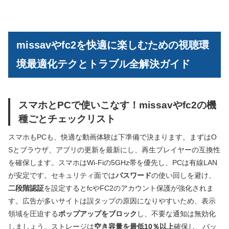
missavやfc2を快適に楽しむための視聴環
境最適化テクとトラブル全解決ガイド
スマホとPCで使いこなす！missavやfc2の機
種ごとチェックリスト
スマホもPCも、快適な動画体験は下準備で決まります。まずはO
Sとブラウザ、アプリの更新を最新にし、再生プレイヤーの互換性
を確保します。スマホはWi‑Fiの5GHz帯を優先し、PCは有線LAN
が安定です。セキュリティ面では
パスワード
の使い回しを避け、
二段階認証
を設定するとfcやFC2のアカウント保護が強化されま
す。広告が多いサイトは誤タップの原因になりやすいため、表示
領域を圧迫する
ポップアップをブロック
し、不要な通知は無効化
しましょう。ストレージは
空き容量を最低10％以上
確保し、バッ