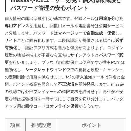
パスワード管理の安心ポイント
個人情報の露出は最小化が基本です。登録メールは
用途を分けた
専用アドレス
を用意し、回復用メールや電話番号は公開サービス
と分離します。パスワードは
マネージャーで自動生成・保管
し、
サイトごとに固有化します。二段階認証が提供される場合は
必ず
有効化
し、認証アプリ方式を選ぶと強度が高まります。ログイン
履歴の地域や端末が不審なら直ちにサインアウトと
パスワード変
更
を行いましょう。ブラウザの自動保存は便利ですが共有PCでは
無効化し、
シークレットウィンドウ
での視聴と履歴・キャッシュ
の定期削除で痕跡を減らせます。fc2の購入通知メールは件名と金
額、ポイント残高を照合して
不正決済を即時発見
します。missav
の視聴では外部プレイヤーへの権限要求を許可せず、再生が不安
定な時は拡張機能を一時オフにして衝突を切り分けます。バック
アップ用の回復コードは
オフライン保管
が安心です。
項目
推奨設定
ポイント