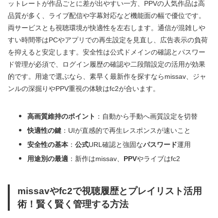
ットレートが作品ごとに差が出やすい一方、PPVの人気作品は高
品質が多く、ライブ配信や字幕対応など機能面の幅で優位です。
両サービスとも視聴環境が快適性を左右します。通信が混雑しや
すい時間帯はPCやアプリでの再生設定を見直し、広告表示の負荷
を抑えると安定します。安全性は公式ドメインの確認とパスワー
ド管理が必須で、ログイン履歴の確認や二段階設定の活用が効果
的です。用途で選ぶなら、素早く最新作を探すならmissav、ジャ
ンルの深掘りやPPV重視の体験はfc2が合います。
高画質維持のポイント
：自動から手動へ画質設定を切替
快適性の鍵
：UIが直感的で再生レスポンスが速いこと
安全性の基本
：
公式
URL確認と強固な
パスワード
運用
用途別の最適
：新作はmissav、
PPV
やライブはfc2
missavやfc2で視聴履歴とプレイリスト活用
術！賢く賢く管理する方法