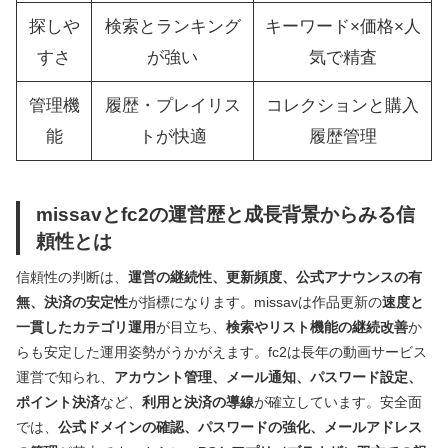
探しや
検索とランキング
キーワード×価格×人
すさ
が強い
気で精査
管理機
履歴・プレイリス
コレクションと購入
能
トが快適
履歴管理
missavとfc2の運営歴と成長背景からみる信
頼性とは
信頼性の判断は、
運営の継続性、更新頻度、公式アナウンスの有
無、決済の安定性
が指標になります。missavは作品更新の
速度と
一貫したカテゴリ運用
が目立ち、
検索やリスト機能の継続改善
か
らも安定した運用姿勢がうかがえます。fc2は長年の動画サービス
運営で知られ、
アカウント管理、メール通知、パスワード設定、
ポイント決済
など、
利用と決済の導線
が確立しています。安全面
では、
公式ドメインの確認、パスワードの強化、メールアドレス