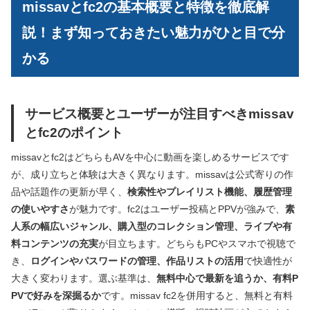
missavとfc2の基本概要と特徴を徹底解
説！まず知っておきたい魅力がひと目で分
かる
サービス概要とユーザーが注目すべきmissav
とfc2のポイント
missavとfc2はどちらもAVを中心に動画を楽しめるサービスです
が、成り立ちと体験は大きく異なります。missavは公式寄りの作
品や話題作の更新が早く、
検索性やプレイリスト機能、履歴管理
の使いやすさ
が魅力です。fc2はユーザー投稿とPPVが強みで、
素
人系の幅広いジャンル、購入型のコレクション管理、ライブや有
料コンテンツの充実
が目立ちます。どちらもPCやスマホで視聴で
き、
ログインやパスワードの管理、作品リストの活用
で快適性が
大きく変わります。選ぶ基準は、
無料中心で最新を追うか、有料P
PVで好みを深掘るか
です。missav fc2を併用すると、無料と有料