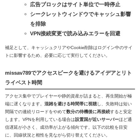
広告ブロックはサイト単位で一時停止
シークレットウィンドウでキャッシュ影響
を排除
VPN接続変更で読み込みエラーを回避
補足として、キャッシュクリアやCookie削除はログイン中のサイ
トに影響するため、必要に応じて実行してください。
missav789でアクセスピークを避けるアイデアとリト
ライベスト時間
アクセス集中でプレイヤーや静的資産が詰まると、再生開始が極
端に遅くなります。
混雑を避ける時間帯に視聴
し、失敗時は短い
間隔での連続リロードをやめて
数分の待機後に再接続
すると安定
します。VPNを利用している場合は
設置国が近いサーバー
ほど通
信遅延が小さく、成功率が上がる傾向です。以下の比較を目安
に、回線状況と相性を見ながら切り替えてください。