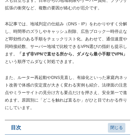
スも目立ちます。日本からの地域制限やサーバー負荷、ブラウザ
拡張の衝突など、複数の要因が絡むのが厄介です。
本記事では、地域判定の仕組み（DNS・IP）をわかりやすく分解
し、時間帯のズラしやキャッシュ削除、広告ブロック一時停止な
ど即効性のある手順をチェックリスト化。あわせて、通信速度や
同時接続数、サーバー地域で比較できるVPN選びの指針も提示し
ます。
「まず非VPNで直せる所から、ダメなら最小手順でVPN」
という順序でムダなく対処できます。
また、ルーター再起動やDNS見直し、有線化といった家庭内ネッ
ト改善で体感の安定度が大きく変わる実例も紹介。法律面の注意
点やミラーサイトの見分け方も要点だけを押さえ、安全第一で進
めます。原因別に「どこを触れば直るか」がひと目でわかる作り
にしています。
目次