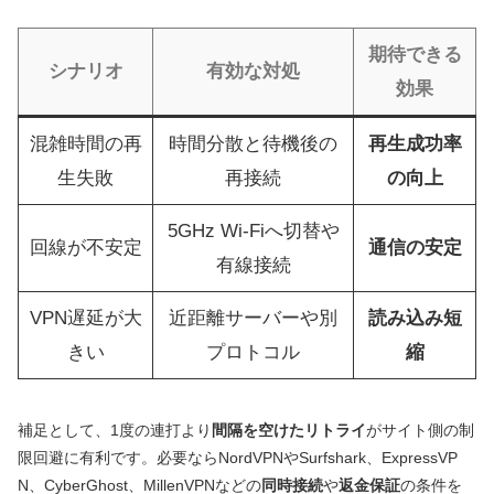
期待できる
シナリオ
有効な対処
効果
混雑時間の再
時間分散と待機後の
再生成功率
生失敗
再接続
の向上
5GHz Wi‑Fiへ切替や
回線が不安定
通信の安定
有線接続
VPN遅延が大
近距離サーバーや別
読み込み短
きい
プロトコル
縮
補足として、1度の連打より
間隔を空けたリトライ
がサイト側の制
限回避に有利です。必要ならNordVPNやSurfshark、ExpressVP
N、CyberGhost、MillenVPNなどの
同時接続
や
返金保証
の条件を