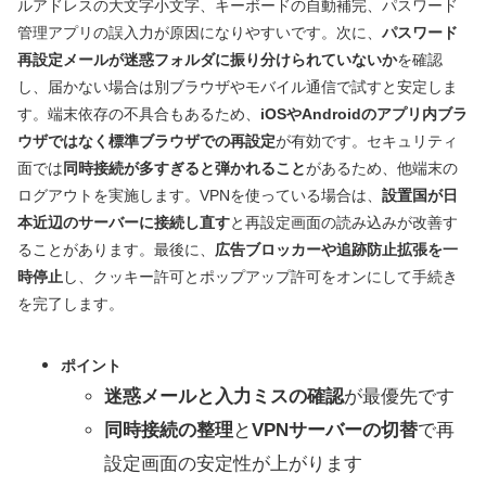
ルアドレスの大文字小文字、キーボードの自動補完、パスワード
管理アプリの誤入力が原因になりやすいです。次に、
パスワード
再設定メールが迷惑フォルダに振り分けられていないか
を確認
し、届かない場合は別ブラウザやモバイル通信で試すと安定しま
す。端末依存の不具合もあるため、
iOSやAndroidのアプリ内ブラ
ウザではなく標準ブラウザでの再設定
が有効です。セキュリティ
面では
同時接続が多すぎると弾かれること
があるため、他端末の
ログアウトを実施します。VPNを使っている場合は、
設置国が日
本近辺のサーバーに接続し直す
と再設定画面の読み込みが改善す
ることがあります。最後に、
広告ブロッカーや追跡防止拡張を一
時停止
し、クッキー許可とポップアップ許可をオンにして手続き
を完了します。
ポイント
迷惑メールと入力ミスの確認
が最優先です
同時接続の整理
と
VPNサーバーの切替
で再
設定画面の安定性が上がります