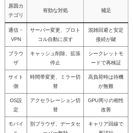
原因カ
有効な対処
補足
テゴリ
通信・
サーバー変更、プロト
混雑回避と安定
VPN
コル自動に戻す
接続が鍵
ブラウ
キャッシュ削除、拡張
シークレットモ
ザ
停止
ードで再検証
サイト
時間帯変更、ミラー切
高負荷時は待機
側
替
が無難
OS設
アクセラレーション切
GPU周りの相性
定
替
改善
モバイ
別ブラウザ、データセ
キャリア回線で