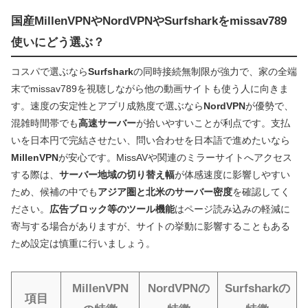
国産MillenVPNやNordVPNやSurfsharkをmissav789
使いにどう選ぶ？
コスパで選ぶなら
Surfshark
の同時接続無制限が強力で、家の全端
末でmissav789を視聴しながら他の動画サイトも使う人に向きま
す。速度の安定性とアプリ成熟度で選ぶなら
NordVPN
が優勢で、
混雑時間帯でも
高速サーバー
が拾いやすいことが利点です。支払
いを日本円で完結させたい、問い合わせを日本語で進めたいなら
MillenVPN
が安心です。MissAVや関連のミラーサイトへアクセス
する際は、
サーバー地域の切り替え幅
が体感速度に影響しやすい
ため、候補の中でも
アジア圏と北米のサーバー密度
を確認してく
ださい。
広告ブロック等のツール機能
はページ読み込みの軽減に
寄与する場合がありますが、サイトの挙動に影響することもある
ため設定は慎重に行いましょう。
MillenVPN
NordVPNの
Surfsharkの
項目