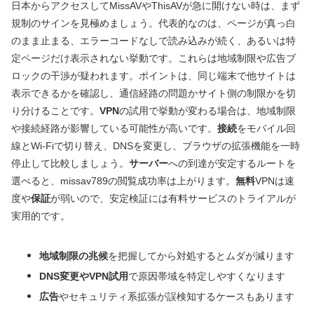
日本からアクセスしてMissAVやThisAVが急に開けない時は、まず
規制のサインを見極めましょう。代表的なのは、ページが真っ白
のまま止まる、エラーコードなしで読み込みが続く、あるいは特
定ページだけ表示されない挙動です。これらは地域制限や広告ブ
ロックの干渉が疑われます。ポイントは、同じ端末で他サイトは
表示できるかを確認し、通信経路の問題かサイト側の制限かを切
り分けることです。
VPN
の試用で挙動が変わる場合は、地域制限
や接続経路が影響している可能性が高いです。
接続
をモバイル回
線とWi‑Fiで切り替え、DNSを変更し、ブラウザの拡張機能を一時
停止して比較しましょう。
サーバー
への到達が安定するルートを
選べると、missav789の閲覧成功率は上がります。
無料
VPNは速
度や
保証
が弱いので、安定検証には有料サービスのトライアルが
実用的です。
地域制限の兆候
を把握してから対処するとムダが減ります
DNS変更やVPN試用
で原因帯域を特定しやすくなります
広告
やセキュリティ系拡張が誤検知するケースもあります