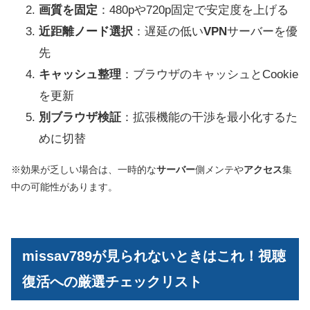
画質を固定
：480pや720p固定で安定度を上げる
近距離ノード選択
：遅延の低い
VPN
サーバーを優
先
キャッシュ整理
：ブラウザのキャッシュとCookie
を更新
別ブラウザ検証
：拡張機能の干渉を最小化するた
めに切替
※効果が乏しい場合は、一時的な
サーバー
側メンテや
アクセス
集
中の可能性があります。
missav789が見られないときはこれ！視聴
復活への厳選チェックリスト