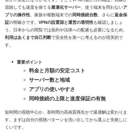
混雑しても速度を保てる
最適化サーバー
、使う端末を問わない
ア
プリの操作性
、家族や複数端末での
同時接続台数
、さらに
返金保
証
の明確さです。
VPNの設置国と運営の透明性
も確認しましょ
う。日本からの閲覧では規約や法律への配慮も必要になるため、
利用はあくまで自己判断
で安全性を第一に考えるのが現実的で
す。
重要ポイント
料金と月額の安定コスト
サーバー数と地域
アプリの使いやすさ
同時接続の上限と速度保証の有無
短時間の視聴中心か、長時間の高画質再生かで最適解は変わりま
す。まずは自分の視聴パターンを洗い出してから選ぶと失敗しに
くいです。