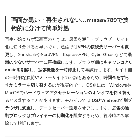
画面が黒い・再生されない…missav789で技
術的に分けて簡単対処
再生が始まらず黒画面のときは、原因を通信・ブラウザ・サイト
側に切り分けると早いです。通信では
VPNの接続先サーバーを変
更
し、SurfsharkやNordVPN、ExpressVPN、CyberGhostなどで
混
雑の少ないサーバーに再接続
します。ブラウザ側は
キャッシュとC
ookieを削除
し、
拡張機能を一時停止
して再試行します。サイト側
の一時的な負荷やミラーサイトの不調もあるため、
時間帯をずら
すかミラーを切り替える
のが現実的です。OS別には、Windowsや
MacOSで
ハードウェアアクセラレーションのオンオフを切り替え
ると改善することがあります。モバイルでは
iOSとAndroidで別ブ
ラウザに変更
し、データセーバー設定をオフにします。
広告の過
剰ブロックはプレイヤーの初期化を阻害
するため、視聴時のみ解
除して検証します。