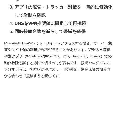
アプリの広告・トラッカー対策を一時的に無効化
して挙動を確認
DNSをVPN推奨値に固定して再接続
同時接続台数を減らして帯域を確保
MissAVやThisAVのミラーサイトへアクセスする場合、
サーバー負
荷やサイト側の制限
で視聴が滞ることがあります。
VPNの再接続
や
別アプリ（WindowsやMacOS、iOS、Android、Linux）での
動作検証
を試すと原因の切り分けが容易です。接続やログインに
失敗する時は、契約状況やパスワードの確認、返金保証の期間内
かも合わせて点検すると安心です。