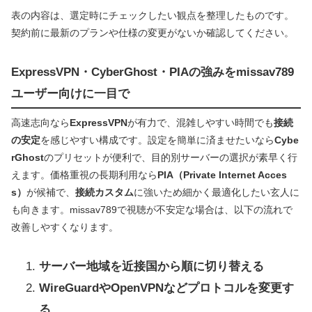
表の内容は、選定時にチェックしたい観点を整理したものです。
契約前に最新のプランや仕様の変更がないか確認してください。
ExpressVPN・CyberGhost・PIAの強みをmissav789
ユーザー向けに一目で
高速志向なら
ExpressVPN
が有力で、混雑しやすい時間でも
接続
の安定
を感じやすい構成です。設定を簡単に済ませたいなら
Cybe
rGhost
のプリセットが便利で、目的別サーバーの選択が素早く行
えます。価格重視の長期利用なら
PIA（Private Internet Acces
s）
が候補で、
接続カスタム
に強いため細かく最適化したい玄人に
も向きます。missav789で視聴が不安定な場合は、以下の流れで
改善しやすくなります。
サーバー地域を近接国から順に切り替える
WireGuardやOpenVPNなどプロトコルを変更す
る