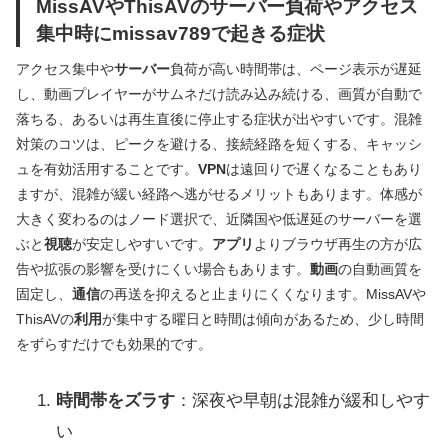
MissAVやThisAVのサーバー負荷やアクセス
集中時にmissav789で起きる症状
アクセス集中や
サーバー
負荷が高い時間帯は、ページ表示が遅延
し、動画プレイヤーがサムネだけ読み込み続ける、画質が自動で
落ちる、あるいは再生直後に停止する症状が出やすいです。混雑
対策のコツは、ピークを避ける、接続経路を短くする、キャッシ
ュを有効活用することです。
VPN
は遠回りで遅くなることもあり
ますが、混雑が緩い経路へ逃がせるメリットもあります。体感が
大きく変わるのはノード選択で、近隣国や低遅延のサーバーを選
ぶと
視聴
が安定しやすいです。
アプリ
よりブラウザ再生の方が広
告や拡張の影響を受けにくい場合もあります。
動画
の自動画質を
固定し、
通信
の再送を抑えると止まりにくくなります。MissAVや
ThisAVの
利用
が集中する曜日と時間は傾向があるため、少し時間
をずらすだけでも効果的です。
時間帯をズラす
：深夜や早朝は混雑が緩和しやす
い