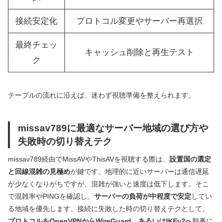
接続安定化
プロトコル変更やサーバー再選択
最終チェッ
キャッシュ削除と再生テスト
ク
テーブルの流れに沿えば、迷わず視聴準備を整えられます。
missav789に最適なサーバー地域の選び方や
失敗時の切り替えテク
missav789経由でMissAVやThisAVを視聴する際は、
設置国の選定
と回線混雑の見極め
が鍵です。地理的に近いサーバーは通信遅延
が少なくなりがちですが、混雑が強いと速度は低下します。そこ
で混雑率やPINGを確認し、
サーバーの負荷が中程度で安定
してい
る地域を優先します。接続に失敗した時の切り替えテクとして、
プロトコルをOpenVPNからWireGuard、あるいはIKEv2へ
順番に