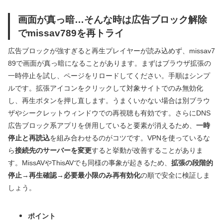
画面が真っ暗…そんな時は広告ブロック解除
でmissav789を再トライ
広告ブロックが強すぎると再生プレイヤーが読み込めず、missav7
89で画面が真っ暗になることがあります。まずはブラウザ拡張の
一時停止を試し、ページをリロードしてください。手順はシンプ
ルです。拡張アイコンをクリックして対象サイトでのみ無効化
し、再生ボタンを押し直します。うまくいかない場合は別ブラウ
ザやシークレットウィンドウでの再視聴も有効です。さらにDNS
広告ブロック系アプリを併用していると要素が消えるため、
一時
停止と再読込
を組み合わせるのがコツです。VPNを使っているな
ら
接続先のサーバーを変更
すると挙動が改善することがありま
す。MissAVやThisAVでも同様の事象が起きるため、
拡張の段階的
停止→再生確認→必要最小限のみ再有効化
の順で安全に検証しま
しょう。
ポイント