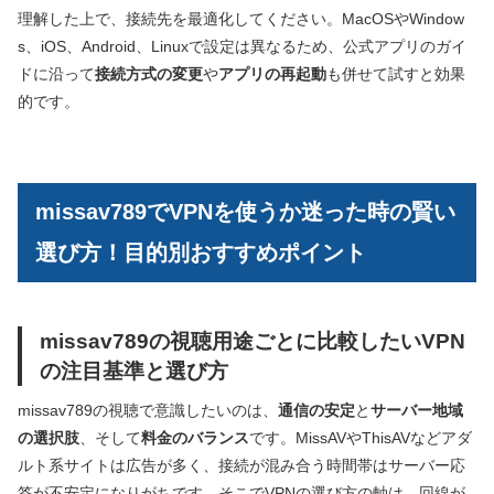
理解した上で、接続先を最適化してください。MacOSやWindow
s、iOS、Android、Linuxで設定は異なるため、公式アプリのガイ
ドに沿って
接続方式の変更
や
アプリの再起動
も併せて試すと効果
的です。
missav789でVPNを使うか迷った時の賢い
選び方！目的別おすすめポイント
missav789の視聴用途ごとに比較したいVPN
の注目基準と選び方
missav789の視聴で意識したいのは、
通信の安定
と
サーバー地域
の選択肢
、そして
料金のバランス
です。MissAVやThisAVなどアダ
ルト系サイトは広告が多く、接続が混み合う時間帯はサーバー応
答が不安定になりがちです。そこでVPNの選び方の軸は、回線が