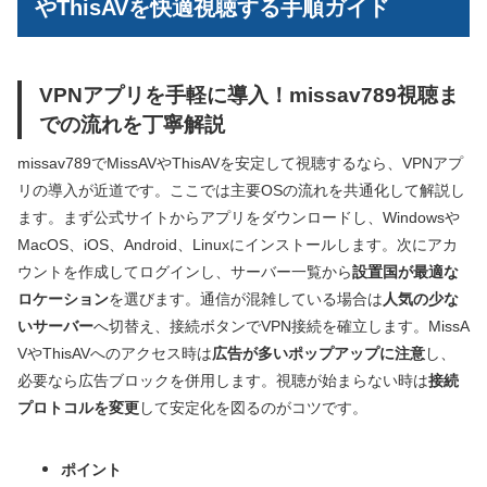
やThisAVを快適視聴する手順ガイド
VPNアプリを手軽に導入！missav789視聴ま
での流れを丁寧解説
missav789でMissAVやThisAVを安定して視聴するなら、VPNアプ
リの導入が近道です。ここでは主要OSの流れを共通化して解説し
ます。まず公式サイトからアプリをダウンロードし、Windowsや
MacOS、iOS、Android、Linuxにインストールします。次にアカ
ウントを作成してログインし、サーバー一覧から
設置国が最適な
ロケーション
を選びます。通信が混雑している場合は
人気の少な
いサーバー
へ切替え、接続ボタンでVPN接続を確立します。MissA
VやThisAVへのアクセス時は
広告が多いポップアップに注意
し、
必要なら広告ブロックを併用します。視聴が始まらない時は
接続
プロトコルを変更
して安定化を図るのがコツです。
ポイント