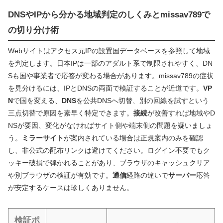
DNSやIPから分かる地域判定のしくみとmissav789で
の切り分け術
Webサイトはアクセス元IPの設置国データベースを参照して地域
を判定します。日本IPは一部のアダルト系で制限されやすく、DN
Sも国や事業者で応答が変わる場合があります。missav789の症状
を見分けるには、IPとDNSの両面で検証することが近道です。
VP
N
で国を変える、
DNS
を公共DNSへ切替、別の回線を試すという
三点切替で原因を素早く特定できます。
接続
が改善すれば地域やD
NSが要因、変化がなければサイト側や端末側の問題を疑いましょ
う。
ミラーサイト
が案内されている場合は正規案内のみを確認
し、非公式の配布リンクは避けてください。ログイン不要でもク
ッキー破損で弾かれることがあり、ブラウザのキャッシュクリア
や別ブラウザの検証が有効です。
通信
経路の違いで
サーバー
応答
が安定するケースは珍しくありません。
検証ポ