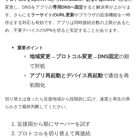
変更し、DNSをアプリの
専用DNSへ固定
すると解決率が上がりま
す。さらに
ミラーサイトのURL更新
やブラウザの拡張機能を一時
停止する対応も有効です。アプリは同時接続台数の上限があるた
め、不要デバイスのVPNを切ると安定することがあります。
重要ポイント
地域変更→プロトコル変更→DNS固定
の順
で対処
アプリ再起動とデバイス再起動
で通信を再
初期化
切り替えは迷ったら近接地域から段階的に広げ、速度と再生の滑
らかさで最終判断してください。
近接国から順にサーバーを試す
プロトコルを切り替えて再接続