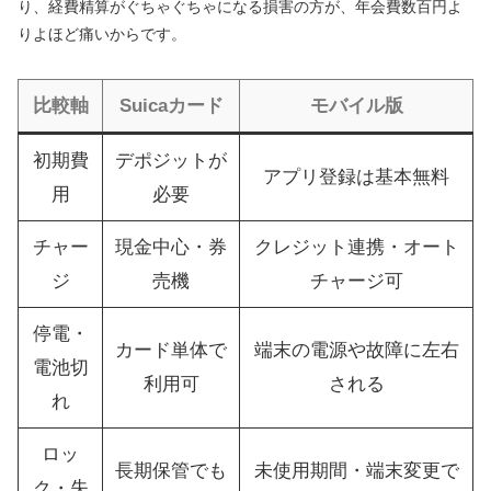
り、経費精算がぐちゃぐちゃになる損害の方が、年会費数百円よ
りよほど痛いからです。
比較軸
Suicaカード
モバイル版
初期費
デポジットが
アプリ登録は基本無料
用
必要
チャー
現金中心・券
クレジット連携・オート
ジ
売機
チャージ可
停電・
カード単体で
端末の電源や故障に左右
電池切
利用可
される
れ
ロッ
長期保管でも
未使用期間・端末変更で
ク・失