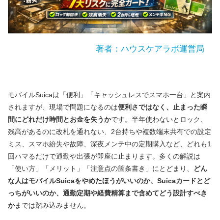
著者：ハウスケアラボ運営局
モバイルSuicaは「便利」「キャッシュレスでスマホ一台」と案内
されますが、現場で問題になるのは
便利さではなく、止まった瞬
間にどれだけ時間とお金を失うか
です。半年使わないとロック、
残高があるのに改札を通れない、2台持ちや複数端末共有での設定
ミス、スマホ紛失や故障、深夜メンテ中の定期購入など、どれも1
回ハマるだけで通勤や出張が即座に止まります。多くの解説は
「使い方」「メリット」「注意点の箇条書き」にとどまり、
どん
な人はモバイルSuicaをやめたほうがいいのか、Suicaカードとど
っちがいいのか、通勤定期や経費精算まで含めてどう設計すべき
か
までは踏み込みません。