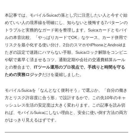
本記事では、モバイルSuicaの落とし穴に注意したい人と今すぐ始
めていい人の境界線を明確にし、知らないと後悔する7パターンの
トラブルと実務的なガード術を整理します。Suicaカードとモバイ
ルの本音比較、「やっぱりカードでOK」なケース、カード併用で
リスクを最小化する使い分け、2台のスマホやiPhoneとAndroidま
たぎの設定で迷路にハマらない手順、Suicaロック解除をコンビニ
や駅で素早く済ませるコツ、通勤定期や会社の交通費精算ルール
との整合まで、
ITツール運用のプロ視点で、手残りと時間を守る
ための実務ロジック
だけを凝縮しました。
モバイルSuicaを「なんとなく便利そう」で選ぶか、「自分の働き
方とリスク許容度に合う形」で設計するかで、この先10年のキャ
ッシュレス生活の安定度は大きく変わります。この記事を読み切
れば、モバイルSuicaにしない理由と、安全に使い倒す方法の両方
がはっきり見えるはずです。