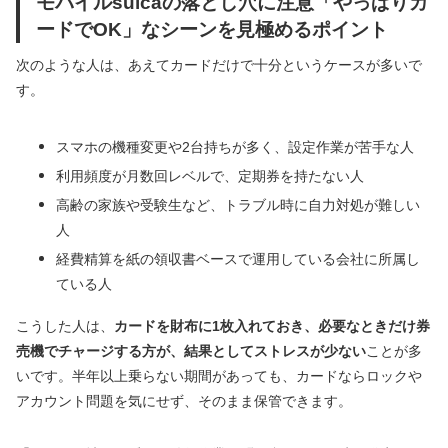
モバイルsuicaの落とし穴に注意「やっぱりカ
ードでOK」なシーンを見極めるポイント
次のような人は、あえてカードだけで十分というケースが多いで
す。
スマホの機種変更や2台持ちが多く、設定作業が苦手な人
利用頻度が月数回レベルで、定期券を持たない人
高齢の家族や受験生など、トラブル時に自力対処が難しい
人
経費精算を紙の領収書ベースで運用している会社に所属し
ている人
こうした人は、
カードを財布に1枚入れておき、必要なときだけ券
売機でチャージする方が、結果としてストレスが少ない
ことが多
いです。半年以上乗らない期間があっても、カードならロックや
アカウント問題を気にせず、そのまま保管できます。