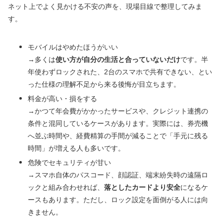
ネット上でよく見かける不安の声を、現場目線で整理してみま
す。
モバイルはやめたほうがいい
→多くは
使い方が自分の生活と合っていないだけ
です。半
年使わずロックされた、2台のスマホで共有できない、とい
った仕様の理解不足から来る後悔が目立ちます。
料金が高い・損をする
→かつて年会費がかかったサービスや、クレジット連携の
条件と混同しているケースがあります。実際には、券売機
へ並ぶ時間や、経費精算の手間が減ることで「手元に残る
時間」が増える人も多いです。
危険でセキュリティが甘い
→スマホ自体のパスコード、顔認証、端末紛失時の遠隔ロ
ックと組み合わせれば、
落としたカードより安全
になるケ
ースもあります。ただし、ロック設定を面倒がる人には向
きません。