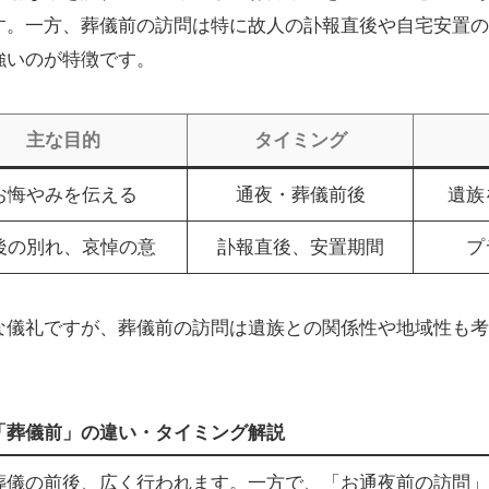
す。一方、葬儀前の訪問は特に故人の訃報直後や自宅安置の
強いのが特徴です。
主な目的
タイミング
お悔やみを伝える
通夜・葬儀前後
遺族
後の別れ、哀悼の意
訃報直後、安置期間
プ
な儀礼ですが、葬儀前の訪問は遺族との関係性や地域性も考
「葬儀前」の違い・タイミング解説
葬儀の前後、広く行われます。一方で、「お通夜前の訪問」